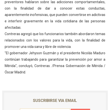
preventores hablaron sobre las adicciones comportamentales,
Venezuela Renace 2026 lleva sonrisas y prevención a 
con la finalidad de dar a conocer estas conductas,
aparentemente inofensivas, que pueden convertirse en adictivas
Mérida impulsa el mapa de conocimientos con Encuen
e interferir gravemente en la vida cotidiana de las personas
afectadas.
Complejo Educativo Talento Deportivo lanza Plan Agos
Contreras agregó que los funcionarios también abordaron temas
Arnaldo Sánchez reinaugura Parque Recreacional Tilingo
relacionados con los valores para la vida, con la finalidad de
promover una vida sana y libre de violencia.
Corposalud inició talleres para aspirantes al curso de
"El gobernador Jehyson Guzmán y el presidente Nicolás Maduro
continúan trabajando para garantizar la prevención por amor a
Mérida", concluyó, Contreras. /Prensa Gobernación de Mérida /
Óscar Madrid.
SUSCRIBIRSE VIA EMAIL