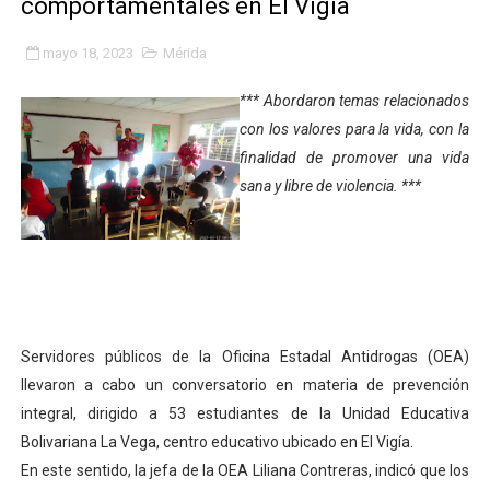
comportamentales en El Vigía
Inicia el Plan Cultura Vacacional 2026 en el estado Méri
mayo 18, 2023
Mérida
Ibime inició tradicional plan vacacional Aventuras en V
*** Abordaron temas relacionados
Merideños disfrutarán del Plan Agosto Escuelas Abier
con los valores para la vida, con la
finalidad de promover una vida
Recreación y formación fortalecen la integración comu
sana y libre de violencia. ***
Club "Rápidos de Zea" brilló en el Primer Festival de 
84 estudiantes celebraron su graduación en el Complejo
Cmdnna lleva esperanza y atención a casas de abrigo 
Servidores públicos de la Oficina Estadal Antidrogas (OEA)
Comunas de Obispo Ramos de Lora avanzan hacia el em
llevaron a cabo un conversatorio en materia de prevención
integral, dirigido a 53 estudiantes de la Unidad Educativa
Arrancó Plan Vacacional Comunitario Venezuela Renac
Bolivariana La Vega, centro educativo ubicado en El Vigía.
Plan Vacacional Venezuela Renace 2026 arrancó con ale
En este sentido, la jefa de la OEA Liliana Contreras, indicó que los