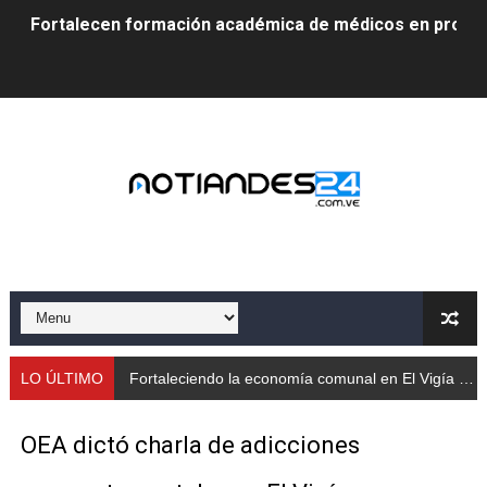
Fortalecen formación académica de médicos en proces
Fortaleciendo la economía comunal en El Vigía con mi
Campo Elías consolida plan de bacheo en el sector La 
Fundecem inició con éxito el taller vacacional de origa
El Lactario del Iahula celebra la Semana Mundial de la 
Plan Vacacional "Venezuela Ríe 2026" brinda recreación 
Iniciación al yoga reúne a diversos clubes deportivos 
Mincomunas impulsa el autogobierno en Mérida con plan 
LO ÚLTIMO
Fortaleciendo la economía comunal en El Vigía con microcréditos a emprendedores y productores
‎Unión cívico militar rindió honores a la Bandera Nacion
OEA dictó charla de adicciones
Gobernación de Mérida realizó jornada socialista en Ec