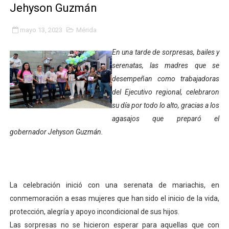
Jehyson Guzmán
Fundacite Mérida dicta taller gratuito de electrónica b
mayo 13, 2023
Mérida
INN-Mérida celebró el Lacto grado para promover el ini
En una tarde de sorpresas, bailes y
Impulsan plan estratégico de seguridad ciudadana 2027
serenatas, las madres que se
desempeñan como trabajadoras
Mérida impulsa desarrollo económico con taller de ma
del Ejecutivo regional, celebraron
Fomficc consolida alianzas e impulsa la economía com
su día por todo lo alto, gracias a los
agasajos que preparó el
Niños de Estudiantes de Mérida sembraron 110 árboles
gobernador Jehyson Guzmán.
Corposalud y Secretaría Social fortalecen la atención e
Inicia el plan vacacional Venezuela Renace en el sector
La celebración inició con una serenata de mariachis, en
Entregan planta eléctrica para fortalecer la atención sa
conmemoración a esas mujeres que han sido el inicio de la vida,
protección, alegría y apoyo incondicional de sus hijos.
Expertos inspeccionan espacios del OAN para la instal
Las sorpresas no se hicieron esperar para aquellas que con