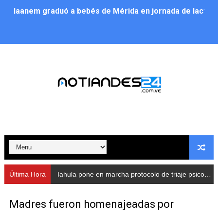
Iaanem graduó a bebés de Mérida en jornada de lactan
Iahula pone en marcha protocolo de triaje psicosocial 
Arranca en Rivas Dávila el Plan de Renovación de Voce
Alcalde Nelson Álvarez llevó jornada recreativa a la pa
CorpoMérida continúa con ciclos de formación
Fundacite culmina primera etapa de su Plan Vacacional
Nevado Gas optimiza servicio residencial en la Urbani
Balance semestral impulsa inclusión y atención a pers
Última Hora
Iahula pone en marcha protocolo de triaje psicosocial para atender a rescatistas
Plan Vacacional Comunitario “Ríe 2026” recorre las pa
Madres fueron homenajeadas por
Alcaldía del Municipio Libertador realizó una jornada s