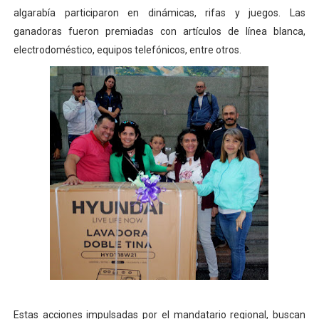
algarabía participaron en dinámicas, rifas y juegos. Las
Dictan MasterClass en el marco del Encuentro LAGO Ve
ganadoras fueron premiadas con artículos de línea blanca,
Campo Elías avanza con plan de asfaltado
electrodoméstico, equipos telefónicos, entre otros.
Encuentro estadal fortalece la coordinación de polític
Gobernador Arnaldo Sánchez apadrina a más de 993 nu
Plan Quirúrgico Regional llega a Pueblo Llano con la ac
Estas acciones impulsadas por el mandatario regional, buscan