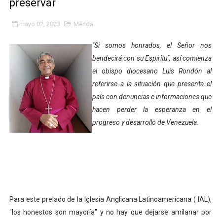
preservar
Gobierno bolivariano avanza en la transformación del h
mayo 02, 2023
Mérida
Niños merideños aprenden sobre gaita de tambora co
"Si somos honrados, el Señor nos
Hospital universitario muestra sus avances en visita de
bendecirá con su Espíritu", así comienza
el obispo diocesano Luis Rondón al
Instituto Nacional de Nutrición celebra Semana Interna
referirse a la situación que presenta el
país con denuncias e informaciones que
Gobernación de Mérida fortalece el desarrollo product
hacen perder la esperanza en el
Corposalud inició talleres para aspirantes al curso de
progreso y desarrollo de Venezuela.
Fortalecen formación académica de médicos en proces
Fortaleciendo la economía comunal en El Vigía con mi
Campo Elías consolida plan de bacheo en el sector La 
Para este prelado de la Iglesia Anglicana Latinoamericana ( IAL),
Fundecem inició con éxito el taller vacacional de origa
"los honestos son mayoría" y no hay que dejarse amilanar por