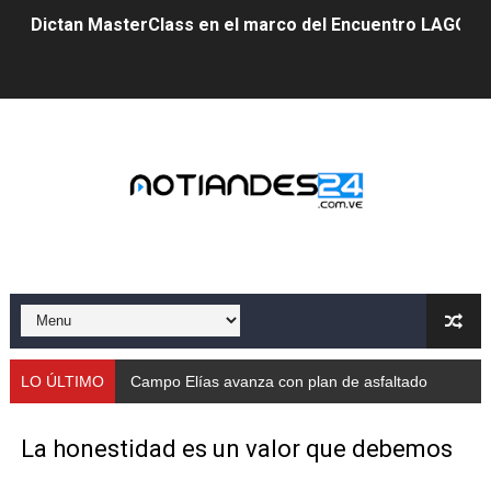
Dictan MasterClass en el marco del Encuentro LAGO Ve
Campo Elías avanza con plan de asfaltado
Encuentro estadal fortalece la coordinación de polític
Gobernador Arnaldo Sánchez apadrina a más de 993 nu
Venezuela instala su primer detector de astropartícula
Consolidan planificación técnica en el Complejo Educat
Mérida fortalece su reserva deportiva de cara a comp
Gobernación de Mérida instalará mesa de trabajo con 
LO ÚLTIMO
Campo Elías avanza con plan de asfaltado
Niños merideños potencian su talento en plan vacaciona
La honestidad es un valor que debemos
Fundecem ofrece taller de bordado en punto de cruz