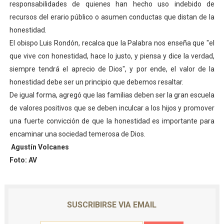
responsabilidades de quienes han hecho uso indebido de
El Lactario del Iahula celebra la Semana Mundial de la 
recursos del erario público o asumen conductas que distan de la
honestidad.
Plan Vacacional "Venezuela Ríe 2026" brinda recreación 
El obispo Luis Rondón, recalca que la Palabra nos enseña que "el
que vive con honestidad, hace lo justo, y piensa y dice la verdad,
Iniciación al yoga reúne a diversos clubes deportivos 
siempre tendrá el aprecio de Dios", y por ende, el valor de la
Mincomunas impulsa el autogobierno en Mérida con plan 
honestidad debe ser un principio que debemos resaltar.
De igual forma, agregó que las familias deben ser la gran escuela
Expertos inspeccionan espacios del OAN para la instal
de valores positivos que se deben inculcar a los hijos y promover
una fuerte convicción de que la honestidad es importante para
encaminar una sociedad temerosa de Dios.
Agustín Volcanes
Foto: AV
SUSCRIBIRSE VIA EMAIL