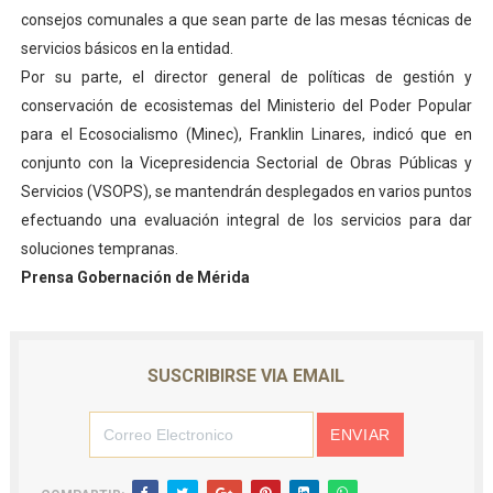
consejos comunales a que sean parte de las mesas técnicas de
Dictan MasterClass en el marco del Encuentro LAGO Ve
servicios básicos en la entidad.
Campo Elías avanza con plan de asfaltado
Por su parte, el director general de políticas de gestión y
conservación de ecosistemas del Ministerio del Poder Popular
Encuentro estadal fortalece la coordinación de polític
para el Ecosocialismo (Minec), Franklin Linares, indicó que en
conjunto con la Vicepresidencia Sectorial de Obras Públicas y
Gobernador Arnaldo Sánchez apadrina a más de 993 nu
Servicios (VSOPS), se mantendrán desplegados en varios puntos
efectuando una evaluación integral de los servicios para dar
Plan Quirúrgico Regional llega a Pueblo Llano con la ac
soluciones tempranas.
Prensa Gobernación de Mérida
SUSCRIBIRSE VIA EMAIL