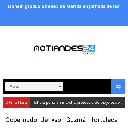
Iaanem graduó a bebés de Mérida en jornada de lactan
Iahula pone en marcha protocolo de triaje psicosocial 
Arranca en Rivas Dávila el Plan de Renovación de Voce
Alcalde Nelson Álvarez llevó jornada recreativa a la pa
CorpoMérida continúa con ciclos de formación
Fundacite culmina primera etapa de su Plan Vacacional
Nevado Gas optimiza servicio residencial en la Urbani
Balance semestral impulsa inclusión y atención a pers
Última Hora
Iahula pone en marcha protocolo de triaje psicosocial para atender a rescatistas
Plan Vacacional Comunitario “Ríe 2026” recorre las pa
Gobernador Jehyson Guzmán fortalece
Alcaldía del Municipio Libertador realizó una jornada s