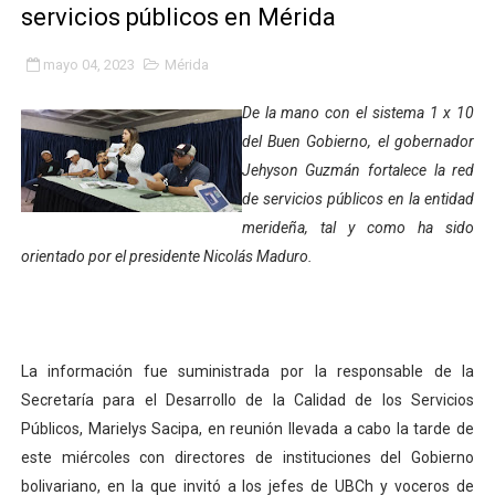
servicios públicos en Mérida
Fundacite Mérida dicta taller gratuito de electrónica b
mayo 04, 2023
Mérida
INN-Mérida celebró el Lacto grado para promover el ini
De la mano con el sistema 1 x 10
Impulsan plan estratégico de seguridad ciudadana 2027
del Buen Gobierno, el gobernador
Jehyson Guzmán fortalece la red
Mérida impulsa desarrollo económico con taller de ma
de servicios públicos en la entidad
Fomficc consolida alianzas e impulsa la economía com
merideña, tal y como ha sido
orientado por el presidente Nicolás Maduro.
Niños de Estudiantes de Mérida sembraron 110 árboles
Corposalud y Secretaría Social fortalecen la atención e
La información fue suministrada por la responsable de la
Inicia el plan vacacional Venezuela Renace en el sector
Secretaría para el Desarrollo de la Calidad de los Servicios
Entregan planta eléctrica para fortalecer la atención sa
Públicos, Marielys Sacipa, en reunión llevada a cabo la tarde de
este miércoles con directores de instituciones del Gobierno
Expertos inspeccionan espacios del OAN para la instal
bolivariano, en la que invitó a los jefes de UBCh y voceros de