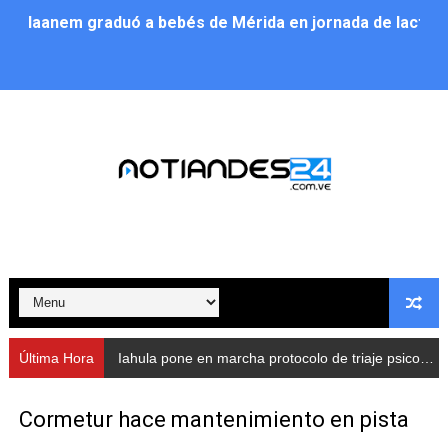
Iaanem graduó a bebés de Mérida en jornada de lactan
Iahula pone en marcha protocolo de triaje psicosocial 
Arranca en Rivas Dávila el Plan de Renovación de Voce
Alcalde Nelson Álvarez llevó jornada recreativa a la pa
CorpoMérida continúa con ciclos de formación
Fundacite culmina primera etapa de su Plan Vacacional
Nevado Gas optimiza servicio residencial en la Urbani
Balance semestral impulsa inclusión y atención a pers
Última Hora
Iahula pone en marcha protocolo de triaje psicosocial para atender a rescatistas
Plan Vacacional Comunitario “Ríe 2026” recorre las pa
Cormetur hace mantenimiento en pista
Alcaldía del Municipio Libertador realizó una jornada s