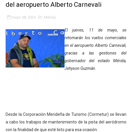
del aeropuerto Alberto Carnevali
Fundacite Mérida dicta taller gratuito de electrónica b
mayo 08, 2023
Mérida
INN-Mérida celebró el Lacto grado para promover el ini
El jueves, 11 de mayo, se
Impulsan plan estratégico de seguridad ciudadana 2027
retomarán los vuelos comerciales
en el aeropuerto Alberto Carnevali,
Mérida impulsa desarrollo económico con taller de ma
gracias a las gestiones del
Fomficc consolida alianzas e impulsa la economía com
gobernador del estado Mérida,
Jehyson Guzmán.
Niños de Estudiantes de Mérida sembraron 110 árboles
Corposalud y Secretaría Social fortalecen la atención e
Inicia el plan vacacional Venezuela Renace en el sector
Entregan planta eléctrica para fortalecer la atención sa
Desde la Corporación Merideña de Turismo (Cormetur) se llevan
a cabo los trabajos de mantenimiento de la pista del aeródromo
Expertos inspeccionan espacios del OAN para la instal
con la finalidad de que esté listo para esa ocasión.