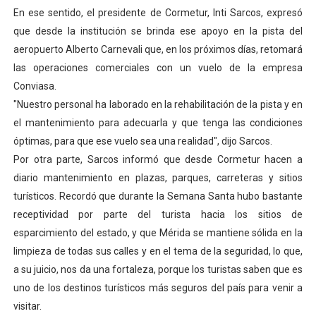
En ese sentido, el presidente de Cormetur, Inti Sarcos, expresó
Dictan MasterClass en el marco del Encuentro LAGO Ve
que desde la institución se brinda ese apoyo en la pista del
Campo Elías avanza con plan de asfaltado
aeropuerto Alberto Carnevali que, en los próximos días, retomará
las operaciones comerciales con un vuelo de la empresa
Encuentro estadal fortalece la coordinación de polític
Conviasa.
″Nuestro personal ha laborado en la rehabilitación de la pista y en
Gobernador Arnaldo Sánchez apadrina a más de 993 nu
el mantenimiento para adecuarla y que tenga las condiciones
óptimas, para que ese vuelo sea una realidad″, dijo Sarcos.
Plan Quirúrgico Regional llega a Pueblo Llano con la ac
Por otra parte, Sarcos informó que desde Cormetur hacen a
diario mantenimiento en plazas, parques, carreteras y sitios
turísticos. Recordó que durante la Semana Santa hubo bastante
receptividad por parte del turista hacia los sitios de
esparcimiento del estado, y que Mérida se mantiene sólida en la
limpieza de todas sus calles y en el tema de la seguridad, lo que,
a su juicio, nos da una fortaleza, porque los turistas saben que es
uno de los destinos turísticos más seguros del país para venir a
visitar.