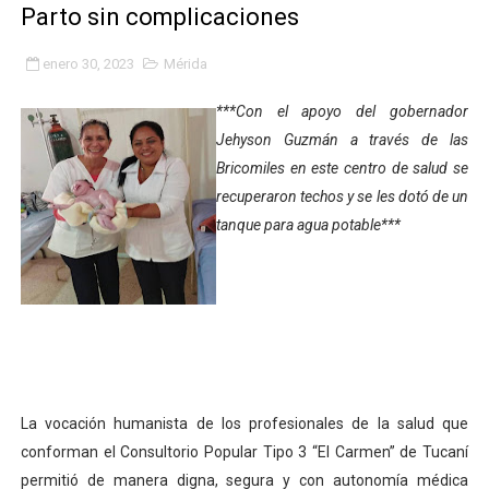
Parto sin complicaciones
Fundacite Mérida dicta taller gratuito de electrónica b
enero 30, 2023
Mérida
INN-Mérida celebró el Lacto grado para promover el ini
***Con el apoyo del gobernador
Impulsan plan estratégico de seguridad ciudadana 2027
Jehyson Guzmán a través de las
Bricomiles en este centro de salud se
Mérida impulsa desarrollo económico con taller de ma
recuperaron techos y se les dotó de un
Fomficc consolida alianzas e impulsa la economía com
tanque para agua potable***
Niños de Estudiantes de Mérida sembraron 110 árboles
Corposalud y Secretaría Social fortalecen la atención e
Inicia el plan vacacional Venezuela Renace en el sector
Entregan planta eléctrica para fortalecer la atención sa
La vocación humanista de los profesionales de la salud que
conforman el Consultorio Popular Tipo 3 “El Carmen” de Tucaní
Expertos inspeccionan espacios del OAN para la instal
permitió de manera digna, segura y con autonomía médica