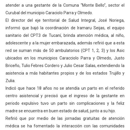
atender a una gestante de la Comuna “Monte Bello”, sector el
Dictan MasterClass en el marco del Encuentro LAGO Ve
Curubal del municipio Caraciolo Parra y Olmedo.
Campo Elías avanza con plan de asfaltado
El director del eje territorial de Salud Integral, José Noriega,
informó que bajó la coordinación de Iramaru Seijas, el equipo
Encuentro estadal fortalece la coordinación de polític
sanitario del CPT3 de Tucaní, brinda atención médica, al niño,
adolescente y a la mujer embarazada, además refirió que a esta
Gobernador Arnaldo Sánchez apadrina a más de 993 nu
red se suman más de 50 ambulatorios (CPT 1, 2, 3) y los Asic
ubicados en los municipios Caracciolo Parra y Olmedo, Justo
Plan Quirúrgico Regional llega a Pueblo Llano con la ac
Briceño, Tulio Febres Cordero y Julio Cesar Salas, extendiendo la
asistencia a más habitantes propios y de los estados Trujillo y
Zulia.
Indicó que hace 18 años no se atendía un parto en el referido
centro asistencial y precisó que el ingreso de la gestante en
periodo expulsivo tuvo un parto sin complicaciones y la feliz
madre se encuentra en buen estado de salud, junto a su hijo.
Refirió que por medio de las jornadas gratuitas de atención
médica se ha fomentado la interacción con las comunidades