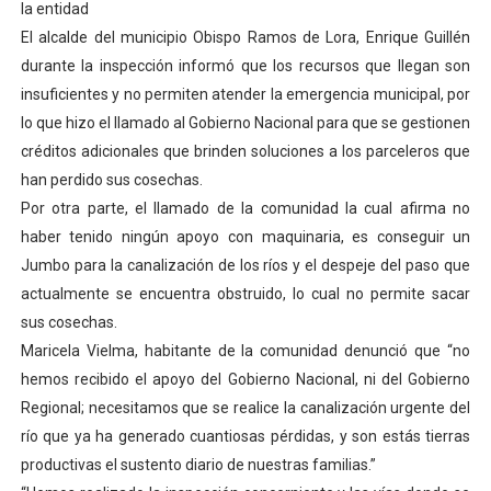
la entidad
El Lactario del Iahula celebra la Semana Mundial de la 
El alcalde del municipio Obispo Ramos de Lora, Enrique Guillén
durante la inspección informó que los recursos que llegan son
Plan Vacacional "Venezuela Ríe 2026" brinda recreación 
insuficientes y no permiten atender la emergencia municipal, por
lo que hizo el llamado al Gobierno Nacional para que se gestionen
Iniciación al yoga reúne a diversos clubes deportivos 
créditos adicionales que brinden soluciones a los parceleros que
Mincomunas impulsa el autogobierno en Mérida con plan 
han perdido sus cosechas.
Por otra parte, el llamado de la comunidad la cual afirma no
Expertos inspeccionan espacios del OAN para la instal
haber tenido ningún apoyo con maquinaria, es conseguir un
Jumbo para la canalización de los ríos y el despeje del paso que
actualmente se encuentra obstruido, lo cual no permite sacar
sus cosechas.
Maricela Vielma, habitante de la comunidad denunció que “no
hemos recibido el apoyo del Gobierno Nacional, ni del Gobierno
Regional; necesitamos que se realice la canalización urgente del
río que ya ha generado cuantiosas pérdidas, y son estás tierras
productivas el sustento diario de nuestras familias.”