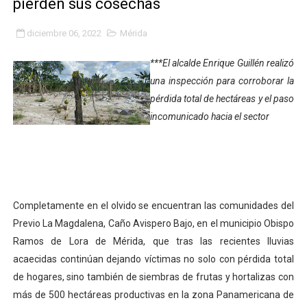
pierden sus cosechas
Gobierno bolivariano avanza en la transformación del h
diciembre 06, 2022
Mérida
Niños merideños aprenden sobre gaita de tambora co
***El alcalde Enrique Guillén realizó
Hospital universitario muestra sus avances en visita de
una inspección para corroborar la
pérdida total de hectáreas y el paso
Instituto Nacional de Nutrición celebra Semana Interna
incomunicado hacia el sector
Gobernación de Mérida fortalece el desarrollo product
Corposalud inició talleres para aspirantes al curso de
Fortalecen formación académica de médicos en proces
Completamente en el olvido se encuentran las comunidades del
Previo La Magdalena, Caño Avispero Bajo, en el municipio Obispo
Fortaleciendo la economía comunal en El Vigía con mi
Ramos de Lora de Mérida, que tras las recientes lluvias
acaecidas continúan dejando víctimas no solo con pérdida total
Campo Elías consolida plan de bacheo en el sector La 
de hogares, sino también de siembras de frutas y hortalizas con
Fundecem inició con éxito el taller vacacional de origa
más de 500 hectáreas productivas en la zona Panamericana de