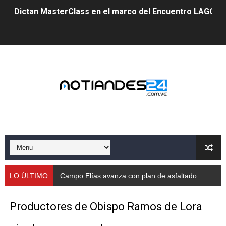
Dictan MasterClass en el marco del Encuentro LAGO Ve
Campo Elías avanza con plan de asfaltado
Encuentro estadal fortalece la coordinación de polític
Gobernador Arnaldo Sánchez apadrina a más de 993 nu
Venezuela instala su primer detector de astropartícula
Consolidan planificación técnica en el Complejo Educat
Mérida fortalece su reserva deportiva de cara a comp
Gobernación de Mérida instalará mesa de trabajo con 
LO ÚLTIMO
Campo Elías avanza con plan de asfaltado
Niños merideños potencian su talento en plan vacaciona
Productores de Obispo Ramos de Lora
Fundecem ofrece taller de bordado en punto de cruz