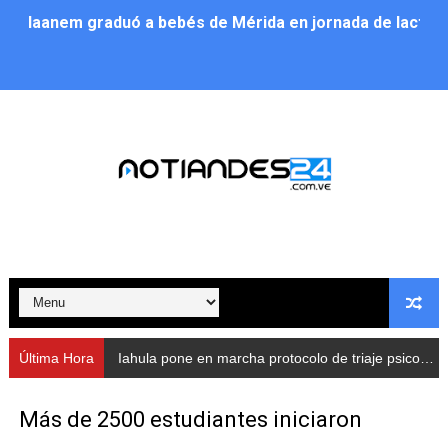
Iaanem graduó a bebés de Mérida en jornada de lactan
Iahula pone en marcha protocolo de triaje psicosocial 
Arranca en Rivas Dávila el Plan de Renovación de Voce
Alcalde Nelson Álvarez llevó jornada recreativa a la pa
CorpoMérida continúa con ciclos de formación
Fundacite culmina primera etapa de su Plan Vacacional
Nevado Gas optimiza servicio residencial en la Urbani
Balance semestral impulsa inclusión y atención a pers
Última Hora
Iahula pone en marcha protocolo de triaje psicosocial para atender a rescatistas
Plan Vacacional Comunitario “Ríe 2026” recorre las pa
Más de 2500 estudiantes iniciaron
Alcaldía del Municipio Libertador realizó una jornada s