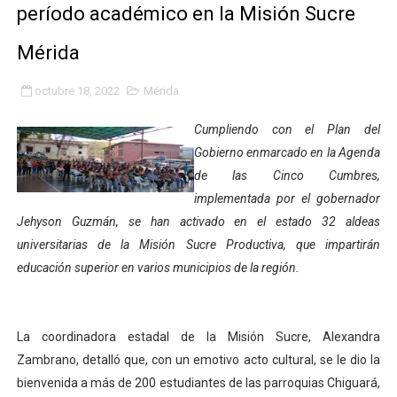
período académico en la Misión Sucre
Fundacite Mérida dicta taller gratuito de electrónica b
Mérida
INN-Mérida celebró el Lacto grado para promover el ini
octubre 18, 2022
Mérida
Impulsan plan estratégico de seguridad ciudadana 2027
Cumpliendo con el Plan del
Mérida impulsa desarrollo económico con taller de ma
Gobierno enmarcado en la Agenda
de las Cinco Cumbres,
Fomficc consolida alianzas e impulsa la economía com
implementada por el gobernador
Niños de Estudiantes de Mérida sembraron 110 árboles
Jehyson Guzmán, se han activado en el estado 32 aldeas
universitarias de la Misión Sucre Productiva, que impartirán
Corposalud y Secretaría Social fortalecen la atención e
educación superior en varios municipios de la región.
Inicia el plan vacacional Venezuela Renace en el sector
La coordinadora estadal de la Misión Sucre, Alexandra
Entregan planta eléctrica para fortalecer la atención sa
Zambrano, detalló que, con un emotivo acto cultural, se le dio la
Expertos inspeccionan espacios del OAN para la instal
bienvenida a más de 200 estudiantes de las parroquias Chiguará,