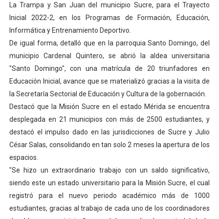
La Trampa y San Juan del municipio Sucre, para el Trayecto
Dictan MasterClass en el marco del Encuentro LAGO Ve
Inicial 2022-2, en los Programas de Formación, Educación,
Informática y Entrenamiento Deportivo.
Campo Elías avanza con plan de asfaltado
De igual forma, detalló que en la parroquia Santo Domingo, del
municipio Cardenal Quintero, se abrió la aldea universitaria
Encuentro estadal fortalece la coordinación de polític
"Santo Domingo", con una matrícula de 20 triunfadores en
Gobernador Arnaldo Sánchez apadrina a más de 993 nu
Educación Inicial, avance que se materializó gracias a la visita de
la Secretaría Sectorial de Educación y Cultura de la gobernación.
Plan Quirúrgico Regional llega a Pueblo Llano con la ac
Destacó que la Misión Sucre en el estado Mérida se encuentra
desplegada en 21 municipios con más de 2500 estudiantes, y
destacó el impulso dado en las jurisdicciones de Sucre y Julio
César Salas, consolidando en tan solo 2 meses la apertura de los
espacios.
"Se hizo un extraordinario trabajo con un saldo significativo,
siendo este un estado universitario para la Misión Sucre, el cual
registró para el nuevo periodo académico más de 1000
estudiantes, gracias al trabajo de cada uno de los coordinadores