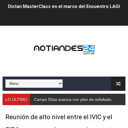
Dictan MasterClass en el marco del Encuentro LAGO Ve
Campo Elías avanza con plan de asfaltado
Encuentro estadal fortalece la coordinación de polític
Gobernador Arnaldo Sánchez apadrina a más de 993 nu
Venezuela instala su primer detector de astropartícula
Consolidan planificación técnica en el Complejo Educat
Mérida fortalece su reserva deportiva de cara a comp
Gobernación de Mérida instalará mesa de trabajo con 
LO ÚLTIMO
Campo Elías avanza con plan de asfaltado
Niños merideños potencian su talento en plan vacaciona
Reunión de alto nivel entre el IVIC y el
Fundecem ofrece taller de bordado en punto de cruz