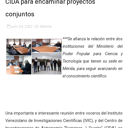
CIDA para encaminar proyectos
Gobierno bolivariano avanza en la transformación del h
conjuntos
Niños merideños aprenden sobre gaita de tambora co
julio 24, 2022
Mérida
Hospital universitario muestra sus avances en visita de
***Se afianza la relación entre dos
Instituto Nacional de Nutrición celebra Semana Interna
instituciones del Ministerio del
Poder Popular para Ciencia y
Gobernación de Mérida fortalece el desarrollo product
Tecnología que tienen su sede en
Mérida, para seguir avanzando en
Corposalud inició talleres para aspirantes al curso de
el conocimiento científico
Fortalecen formación académica de médicos en proces
Fortaleciendo la economía comunal en El Vigía con mi
Campo Elías consolida plan de bacheo en el sector La 
Una importante e interesante reunión entre voceros del Instituto
Venezolano de Investigaciones Científicas (IVIC), y del Centro de
Fundecem inició con éxito el taller vacacional de origa