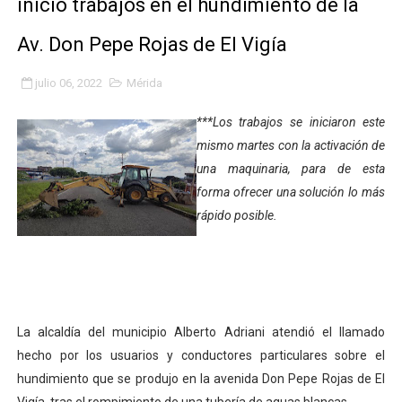
inició trabajos en el hundimiento de la
Gobierno bolivariano avanza en la transformación del h
Av. Don Pepe Rojas de El Vigía
Niños merideños aprenden sobre gaita de tambora co
julio 06, 2022
Mérida
Hospital universitario muestra sus avances en visita de
***Los trabajos se iniciaron este
Instituto Nacional de Nutrición celebra Semana Interna
mismo martes con la activación de
una maquinaria, para de esta
Gobernación de Mérida fortalece el desarrollo product
forma ofrecer una solución lo más
rápido posible.
Corposalud inició talleres para aspirantes al curso de
Fortalecen formación académica de médicos en proces
Fortaleciendo la economía comunal en El Vigía con mi
La alcaldía del municipio Alberto Adriani atendió el llamado
Campo Elías consolida plan de bacheo en el sector La 
hecho por los usuarios y conductores particulares sobre el
hundimiento que se produjo en la avenida Don Pepe Rojas de El
Fundecem inició con éxito el taller vacacional de origa