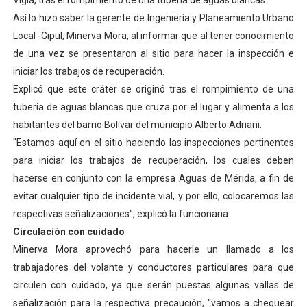
Vigía, tras el rompimiento de una tubería de aguas blancas.
El Lactario del Iahula celebra la Semana Mundial de la 
Así lo hizo saber la gerente de Ingeniería y Planeamiento Urbano
Local -Gipul, Minerva Mora, al informar que al tener conocimiento
Plan Vacacional "Venezuela Ríe 2026" brinda recreación 
de una vez se presentaron al sitio para hacer la inspección e
iniciar los trabajos de recuperación.
Inicia el plan vacacional Venezuela Renace en el sector
Explicó que este cráter se originó tras el rompimiento de una
tubería de aguas blancas que cruza por el lugar y alimenta a los
Entregan planta eléctrica para fortalecer la atención sa
habitantes del barrio Bolívar del municipio Alberto Adriani.
Expertos inspeccionan espacios del OAN para la instal
"Estamos aquí en el sitio haciendo las inspecciones pertinentes
para iniciar los trabajos de recuperación, los cuales deben
hacerse en conjunto con la empresa Aguas de Mérida, a fin de
evitar cualquier tipo de incidente vial, y por ello, colocaremos las
respectivas señalizaciones", explicó la funcionaria.
Circulación con cuidado
Minerva Mora aprovechó para hacerle un llamado a los
trabajadores del volante y conductores particulares para que
circulen con cuidado, ya que serán puestas algunas vallas de
señalización para la respectiva precaución, "vamos a chequear