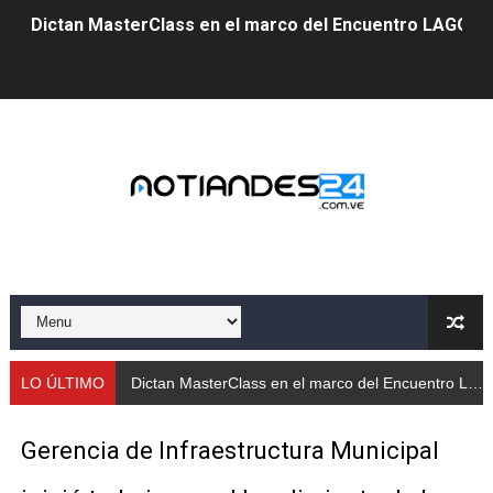
Dictan MasterClass en el marco del Encuentro LAGO Ve
Campo Elías avanza con plan de asfaltado
Encuentro estadal fortalece la coordinación de polític
Gobernador Arnaldo Sánchez apadrina a más de 993 nu
Venezuela instala su primer detector de astropartícula
Consolidan planificación técnica en el Complejo Educat
Mérida fortalece su reserva deportiva de cara a comp
Gobernación de Mérida instalará mesa de trabajo con 
LO ÚLTIMO
Dictan MasterClass en el marco del Encuentro LAGO Venezuela, edición Mérida
Niños merideños potencian su talento en plan vacaciona
Gerencia de Infraestructura Municipal
Fundecem ofrece taller de bordado en punto de cruz