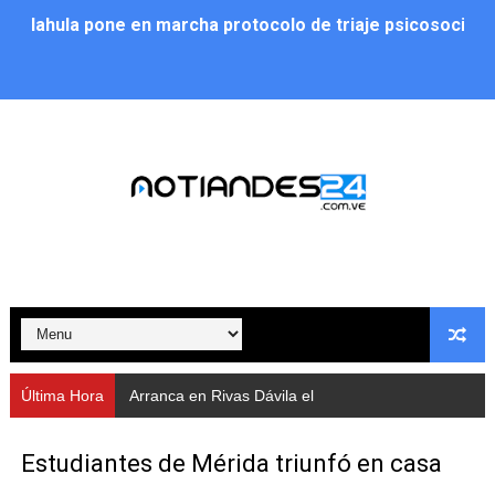
Iahula pone en marcha protocolo de triaje psicosocial 
Arranca en Rivas Dávila el Plan de Renovación de Voce
Alcalde Nelson Álvarez llevó jornada recreativa a la pa
CorpoMérida continúa con ciclos de formación
Fundacite culmina primera etapa de su Plan Vacacional
Nevado Gas optimiza servicio residencial en la Urbani
Balance semestral impulsa inclusión y atención a pers
Plan Vacacional Comunitario “Ríe 2026” recorre las pa
Última Hora
Arranca en Rivas Dávila el Plan de Renovación de Vocerías
Alcaldía del Municipio Libertador realizó una jornada s
Estudiantes de Mérida triunfó en casa
Fundacite Mérida dicta taller gratuito de electrónica b