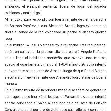
quien le cedió la pelota a Jesús Vargas para que este anotara, sin
Campo Elías avanza con plan de asfaltado
embargo, el principal sentenció fuera de lugar del jugador
rojiblanco y anuló el gol.
Encuentro estadal fortalece la coordinación de polític
Al minuto 5 Zulia respondió con fuerte remate de pierna derecha
de Saimon Ramírez, el cual Alejandro Araque logró evitar que se
Gobernador Arnaldo Sánchez apadrina a más de 993 nu
fuera al fondo de la red colocando su pecho al disparo quema
ropa.
Plan Quirúrgico Regional llega a Pueblo Llano con la ac
En el minuto 14 Jesús Vargas tuvo la revancha. Tras recuperar el
Iaanem graduó a bebés de Mérida en jornada de lactan
balón en salida por la presión alta que ejerció Ángelo Peña, la
pelota llegó al habilidoso merideño, que avanzó unos metros,
evadió al guardameta y marcó el 1×0.Al minuto 26 Zulia intentó
nuevamente batir el arco de Araque, luego de que Daniel Vargas
ejecutara un fuerte remate que Alejandro logró atajar de buena
manera.
En el último minuto de la primera mitad el académico generó un
contragolpe que finalizó en los pies de William Díaz, quien intentó
anotar colocando el balón al segundo palo del arco de Edisxon
González, pero el portero de Zulia sacó sus reflejos y con su pie