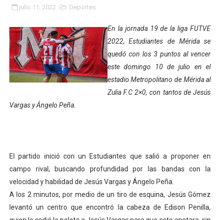
julio 11, 2022
Deportes
INN-Mérida celebró el Lacto grado para promover el ini
En la jornada 19 de la liga FUTVE
Impulsan plan estratégico de seguridad ciudadana 2027
2022, Estudiantes de Mérida se
quedó con los 3 puntos al vencer
Mérida impulsa desarrollo económico con taller de ma
este domingo 10 de julio en el
Fomficc consolida alianzas e impulsa la economía com
estadio Metropolitano de Mérida al
Zulia F.C 2×0, con tantos de Jesús
Niños de Estudiantes de Mérida sembraron 110 árboles
Vargas y Ángelo Peña.
Corposalud y Secretaría Social fortalecen la atención e
Inicia el plan vacacional Venezuela Renace en el sector
El partido inició con un Estudiantes que salió a proponer en
Entregan planta eléctrica para fortalecer la atención sa
campo rival, buscando profundidad por las bandas con la
velocidad y habilidad de Jesús Vargas y Ángelo Peña.
Expertos inspeccionan espacios del OAN para la instal
A los 2 minutos, por medio de un tiro de esquina, Jesús Gómez
levantó un centro que encontró la cabeza de Edison Penilla,
Dictan MasterClass en el marco del Encuentro LAGO Ve