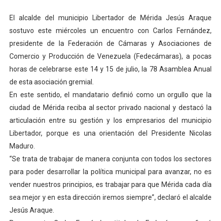
Dictan MasterClass en el marco del Encuentro LAGO Ve
El alcalde del municipio Libertador de Mérida Jesús Araque
sostuvo este miércoles un encuentro con Carlos Fernández,
Campo Elías avanza con plan de asfaltado
presidente de la Federación de Cámaras y Asociaciones de
Comercio y Producción de Venezuela (Fedecámaras), a pocas
Encuentro estadal fortalece la coordinación de polític
horas de celebrarse este 14 y 15 de julio, la 78 Asamblea Anual
Gobernador Arnaldo Sánchez apadrina a más de 993 nu
de esta asociación gremial.
En este sentido, el mandatario definió como un orgullo que la
Plan Quirúrgico Regional llega a Pueblo Llano con la ac
ciudad de Mérida reciba al sector privado nacional y destacó la
articulación entre su gestión y los empresarios del municipio
Libertador, porque es una orientación del Presidente Nicolas
Maduro.
“Se trata de trabajar de manera conjunta con todos los sectores
para poder desarrollar la política municipal para avanzar, no es
vender nuestros principios, es trabajar para que Mérida cada día
sea mejor y en esta dirección iremos siempre”, declaró el alcalde
Jesús Araque.