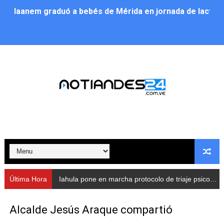
Iaanem graduó a bebés de Mérida en jornada de lactan
Iahula pone en marcha protocolo de triaje psicosocial 
Arranca en Rivas Dávila el Plan de Renovación de Voce
Alcalde Nelson Álvarez llevó jornada recreativa a la pa
CorpoMérida continúa con ciclos de formación
Fundacite culmina primera etapa de su Plan Vacacional
Nevado Gas optimiza servicio residencial en la Urbani
Balance semestral impulsa inclusión y atención a pers
Última Hora
Iahula pone en marcha protocolo de triaje psicosocial para atender a rescatistas
Plan Vacacional Comunitario “Ríe 2026” recorre las pa
Alcalde Jesús Araque compartió
Alcaldía del Municipio Libertador realizó una jornada s