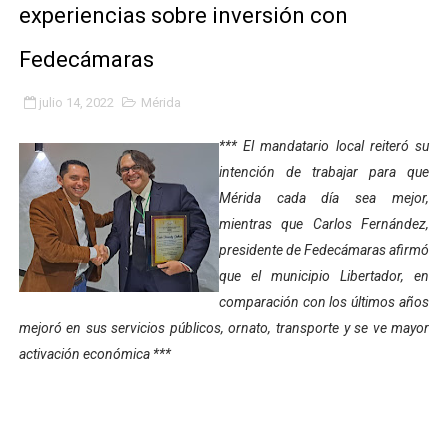
experiencias sobre inversión con
Fundacite Mérida dicta taller gratuito de electrónica b
Fedecámaras
INN-Mérida celebró el Lacto grado para promover el ini
julio 14, 2022
Mérida
Impulsan plan estratégico de seguridad ciudadana 2027
*** El mandatario local reiteró su
Mérida impulsa desarrollo económico con taller de ma
intención de trabajar para que
Mérida cada día sea mejor,
Fomficc consolida alianzas e impulsa la economía com
mientras que Carlos Fernández,
Niños de Estudiantes de Mérida sembraron 110 árboles
presidente de Fedecámaras afirmó
que el municipio Libertador, en
Corposalud y Secretaría Social fortalecen la atención e
comparación con los últimos años
mejoró en sus servicios públicos, ornato, transporte y se ve mayor
Inicia el plan vacacional Venezuela Renace en el sector
activación económica ***
Entregan planta eléctrica para fortalecer la atención sa
Expertos inspeccionan espacios del OAN para la instal