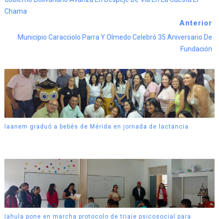
Chama
Anterior
Municipio Caracciolo Parra Y Olmedo Celebró 35 Aniversario De
Fundación
Iaanem graduó a bebés de Mérida en jornada de lactancia
Iahula pone en marcha protocolo de triaje psicosocial para