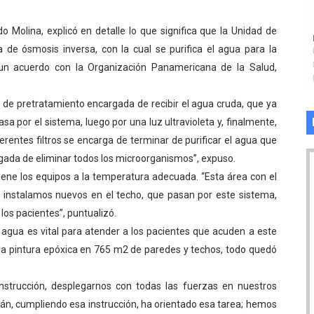
o Molina, explicó en detalle lo que significa que la Unidad de
 de ósmosis inversa, con la cual se purifica el agua para la
 un acuerdo con la Organización Panamericana de la Salud,
ta de pretratamiento encargada de recibir el agua cruda, que ya
asa por el sistema, luego por una luz ultravioleta y, finalmente,
ferentes filtros se encarga de terminar de purificar el agua que
rgada de eliminar todos los microorganismos”, expuso.
iene los equipos a la temperatura adecuada. “Esta área con el
e instalamos nuevos en el techo, que pasan por este sistema,
 los pacientes”, puntualizó.
 agua es vital para atender a los pacientes que acuden a este
ón, la pintura epóxica en 765 m2 de paredes y techos, todo quedó
nstrucción, desplegarnos con todas las fuerzas en nuestros
n, cumpliendo esa instrucción, ha orientado esa tarea; hemos