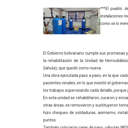
Niños merideños potencian 
***El pueblo d
instalaciones r
Fundecem ofrece taller de
como se lo merec
Gobierno bolivariano avanz
Niños merideños aprenden
El Gobierno bolivariano cumple sus promesas y,
Hospital universitario mues
la rehabilitación de la Unidad de Hemodiálisi
(Iahula), que quedó como nueva.
Instituto Nacional de Nutri
Una obra ejecutada paso a paso, en la que cad
pacientes renales, en lo que insistió el gober
Gobernación de Mérida fort
los trabajos supervisando cada detalle, porque p
Corposalud inició talleres 
En esta unidad se rehabilitaron, curaron y en
otras áreas; se removieron y sustituyeron tomas
Fortalecen formación acad
hizo chequeo de soldaduras; asimismo, insta
puntos.
Fortaleciendo la economía
También colocaron cajas de paso, válvulas NPS 