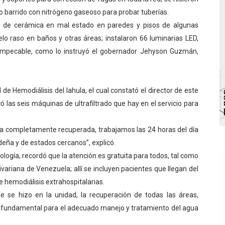
o barrido con nitrógeno gaseoso para probar tuberías.
 de bacheo en el sector La Montañita
 de cerámica en mal estado en paredes y pisos de algunas
l taller vacacional de origami
lo raso en baños y otras áreas; instalaron 66 luminarias LED,
 impecable, como lo instruyó el gobernador Jehyson Guzmán,
bra la Semana Mundial de la Lactancia Materna
Ríe 2026" brinda recreación y cultura a niños del municipio
de Hemodiálisis del Iahula, el cual constató el director de este
enezuela Renace en el sector El Alcázar
ó las seis máquinas de ultrafiltrado que hay en el servicio para
a completamente recuperada, trabajamos las 24 horas del día
eña y de estados cercanos”, explicó.
ología, recordó que la atención es gratuita para todos, tal como
ivariana de Venezuela; allí se incluyen pacientes que llegan del
de hemodiálisis extrahospitalarias.
ue se hizo en la unidad, la recuperación de todas las áreas,
s fundamental para el adecuado manejo y tratamiento del agua