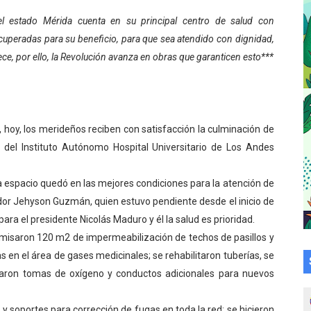
su talento en plan vacacional integral
el estado Mérida cuenta en su principal centro de salud con
ecuperadas para su beneficio, para que sea atendido con dignidad,
 bordado en punto de cruz
e, por ello, la Revolución avanza en obras que garanticen esto***
a en la transformación del hospital Sor Juana Inés
 sobre gaita de tambora con Fundecem
 hoy, los merideños reciben con satisfacción la culminación de
tra sus avances en visita del Consejo Legislativo
s del Instituto Autónomo Hospital Universitario de Los Andes
ción celebra Semana Internacional de la Lactancia Materna
a espacio quedó en las mejores condiciones para la atención de
nador Jehyson Guzmán, quien estuvo pendiente desde el inicio de
alece el desarrollo productivo en Rangel
ara el presidente Nicolás Maduro y él la salud es prioridad.
para aspirantes al curso de Emergencia Prehospitalaria
camisaron 120 m2 de impermeabilización de techos de pasillos y
 en el área de gases medicinales; se rehabilitaron tuberías, se
émica de médicos en proceso de ruralidad
laron tomas de oxígeno y conductos adicionales para nuevos
 comunal en El Vigía con microcréditos a emprendedores y
y soportes para corrección de fugas en toda la red; se hicieron