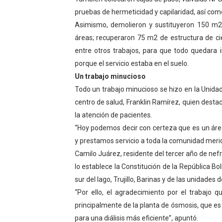
pruebas de hermeticidad y capilaridad, así com
Campo Elías consolida plan
Asimismo, demolieron y sustituyeron 150 m2
Fundecem inició con éxito e
áreas; recuperaron 75 m2 de estructura de cie
entre otros trabajos, para que todo quedara
El Lactario del Iahula cele
porque el servicio estaba en el suelo.
Un trabajo minucioso
Plan Vacacional "Venezuela 
Todo un trabajo minucioso se hizo en la Unidad 
Inicia el plan vacacional V
centro de salud, Franklin Ramírez, quien destac
la atención de pacientes.
“Hoy podemos decir con certeza que es un áre
y prestamos servicio a toda la comunidad merid
Camilo Juárez, residente del tercer año de nefr
lo establece la Constitución de la República Bol
sur del lago, Trujillo, Barinas y de las unidades 
“Por ello, el agradecimiento por el trabajo q
principalmente de la planta de ósmosis, que e
para una diálisis más eficiente”, apuntó.