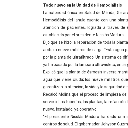
Todo nuevo en la Unidad de Hemodiálisis
La autoridad única en Salud de Mérida, Gerard
Hemodiálisis del Iahula cuente con una planta
atención de pacientes, lograda a través de
establecido por el presidente Nicolás Maduro.
Dijo que se hizo la reparación de toda la plan
arriba a nueve mil litros de carga. “Esta agua p
por la planta de ultrafiltrado. Un sistema de di
ya ha pasado por la lámpara ultravioleta, enca
Explicó que la planta de ósmosis inversa mant
agua que viene cruda; los nueve mil litros qu
garantizan la atención, la vida y la seguridad de
Recalcó Molina que el proceso de limpieza del
servicio. Las tuberías, las plantas, la refacci
nuevo, instalado, ya operativo.
“El presidente Nicolás Maduro ha dado una i
centros de salud. El gobernador Jehyson Guzmá