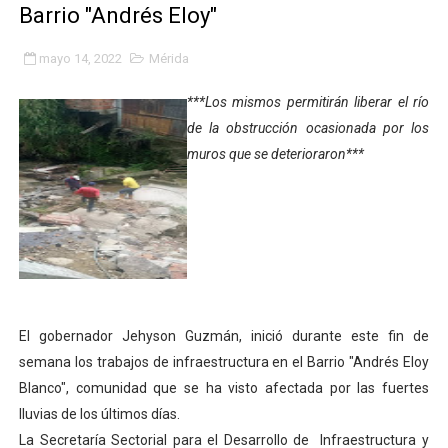
Barrio "Andrés Eloy"
Fundacite Mérida dicta taller gratuito de electrónica b
mayo 14, 2022
Mérida
INN-Mérida celebró el Lacto grado para promover el ini
***Los mismos permitirán liberar el río
Impulsan plan estratégico de seguridad ciudadana 2027
de la obstrucción ocasionada por los
muros que se deterioraron***
Mérida impulsa desarrollo económico con taller de ma
Fomficc consolida alianzas e impulsa la economía com
Niños de Estudiantes de Mérida sembraron 110 árboles
Corposalud y Secretaría Social fortalecen la atención e
El gobernador Jehyson Guzmán, inició durante este fin de
Inicia el plan vacacional Venezuela Renace en el sector
semana los trabajos de infraestructura en el Barrio "Andrés Eloy
Entregan planta eléctrica para fortalecer la atención sa
Blanco", comunidad que se ha visto afectada por las fuertes
lluvias de los últimos días.
Expertos inspeccionan espacios del OAN para la instal
La Secretaría Sectorial para el Desarrollo de Infraestructura y