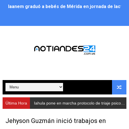
Iaanem graduó a bebés de Mérida en jornada de lactan
Iahula pone en marcha protocolo de triaje psicosocial 
Arranca en Rivas Dávila el Plan de Renovación de Voce
Alcalde Nelson Álvarez llevó jornada recreativa a la pa
CorpoMérida continúa con ciclos de formación
Fundacite culmina primera etapa de su Plan Vacacional
Nevado Gas optimiza servicio residencial en la Urbani
Balance semestral impulsa inclusión y atención a pers
Última Hora
Iahula pone en marcha protocolo de triaje psicosocial para atender a rescatistas
Plan Vacacional Comunitario “Ríe 2026” recorre las pa
Jehyson Guzmán inició trabajos en
Alcaldía del Municipio Libertador realizó una jornada s