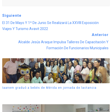
Siguiente
El 31 De Mayo Y 1º De Junio Se Realizará La XXVIII Exposición
Viajes Y Turismo Avavit 2022
Anterior
Alcalde Jesús Araque Impulsa Talleres De Capacitación Y
Formación De Funcionarios Municipales
Iaanem graduó a bebés de Mérida en jornada de lactancia