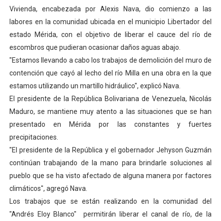
Vivienda, encabezada por Alexis Nava, dio comienzo a las
Dictan MasterClass en el marco del Encuentro LAGO Ve
labores en la comunidad ubicada en el municipio Libertador del
Campo Elías avanza con plan de asfaltado
estado Mérida, con el objetivo de liberar el cauce del río de
escombros que pudieran ocasionar daños aguas abajo.
Encuentro estadal fortalece la coordinación de polític
"Estamos llevando a cabo los trabajos de demolición del muro de
contención que cayó al lecho del río Milla en una obra en la que
Gobernador Arnaldo Sánchez apadrina a más de 993 nu
estamos utilizando un martillo hidráulico", explicó Nava.
El presidente de la República Bolivariana de Venezuela, Nicolás
Plan Quirúrgico Regional llega a Pueblo Llano con la ac
Maduro, se mantiene muy atento a las situaciones que se han
presentado en Mérida por las constantes y fuertes
precipitaciones.
"El presidente de la República y el gobernador Jehyson Guzmán
continúan trabajando de la mano para brindarle soluciones al
pueblo que se ha visto afectado de alguna manera por factores
climáticos", agregó Nava.
Los trabajos que se están realizando en la comunidad del
"Andrés Eloy Blanco" permitirán liberar el canal de río, de la