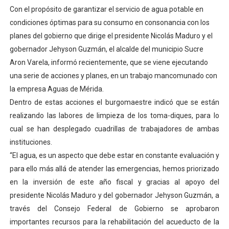
Con el propósito de garantizar el servicio de agua potable en
Dictan MasterClass en el marco del Encuentro LAGO Ve
condiciones óptimas para su consumo en consonancia con los
Campo Elías avanza con plan de asfaltado
planes del gobierno que dirige el presidente Nicolás Maduro y el
gobernador Jehyson Guzmán, el alcalde del municipio Sucre
Encuentro estadal fortalece la coordinación de polític
Aron Varela, informó recientemente, que se viene ejecutando
una serie de acciones y planes, en un trabajo mancomunado con
Gobernador Arnaldo Sánchez apadrina a más de 993 nu
la empresa Aguas de Mérida.
Dentro de estas acciones el burgomaestre indicó que se están
Plan Quirúrgico Regional llega a Pueblo Llano con la ac
realizando las labores de limpieza de los toma-diques, para lo
cual se han desplegado cuadrillas de trabajadores de ambas
instituciones.
“El agua, es un aspecto que debe estar en constante evaluación y
para ello más allá de atender las emergencias, hemos priorizado
en la inversión de este año fiscal y gracias al apoyo del
presidente Nicolás Maduro y del gobernador Jehyson Guzmán, a
través del Consejo Federal de Gobierno se aprobaron
importantes recursos para la rehabilitación del acueducto de la