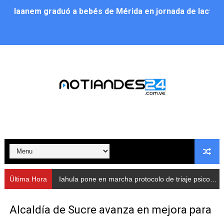
Iaanem graduó a bebés de Mérida en jornada de lactan
Iahula pone en marcha protocolo de triaje psicosocial 
Arranca en Rivas Dávila el Plan de Renovación de Voce
Alcalde Nelson Álvarez llevó jornada recreativa a la pa
CorpoMérida continúa con ciclos de formación
Fundacite culmina primera etapa de su Plan Vacacional
Nevado Gas optimiza servicio residencial en la Urbani
Balance semestral impulsa inclusión y atención a pers
Última Hora
Iahula pone en marcha protocolo de triaje psicosocial para atender a rescatistas
Plan Vacacional Comunitario “Ríe 2026” recorre las pa
Alcaldía de Sucre avanza en mejora para
Alcaldía del Municipio Libertador realizó una jornada s