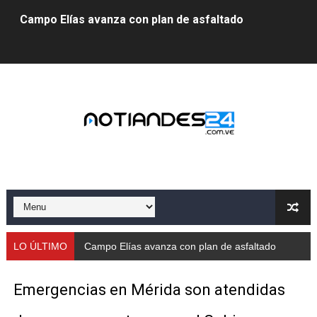
Campo Elías avanza con plan de asfaltado
Encuentro estadal fortalece la coordinación de polític
Gobernador Arnaldo Sánchez apadrina a más de 993 nu
Venezuela instala su primer detector de astropartícula
Consolidan planificación técnica en el Complejo Educat
Mérida fortalece su reserva deportiva de cara a comp
Gobernación de Mérida instalará mesa de trabajo con 
Niños merideños potencian su talento en plan vacaciona
LO ÚLTIMO
Encuentro estada
Fundecem ofrece taller de bordado en punto de cruz
Emergencias en Mérida son atendidas
Gobierno bolivariano avanza en la transformación del h