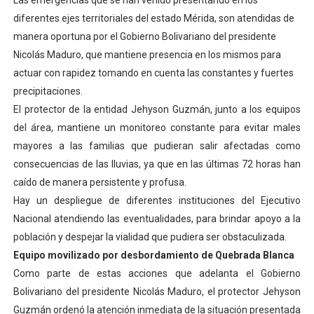
Las emergencias que se han venido presentando en los
Plan Vacacional "Venezuela Ríe 2026" brinda recreación 
diferentes ejes territoriales del estado Mérida, son atendidas de
manera oportuna por el Gobierno Bolivariano del presidente
Iniciación al yoga reúne a diversos clubes deportivos 
Nicolás Maduro, que mantiene presencia en los mismos para
actuar con rapidez tomando en cuenta las constantes y fuertes
Mincomunas impulsa el autogobierno en Mérida con plan 
precipitaciones.
El protector de la entidad Jehyson Guzmán, junto a los equipos
Expertos inspeccionan espacios del OAN para la instal
del área, mantiene un monitoreo constante para evitar males
Dictan MasterClass en el marco del Encuentro LAGO Ve
mayores a las familias que pudieran salir afectadas como
consecuencias de las lluvias, ya que en las últimas 72 horas han
caído de manera persistente y profusa.
Hay un despliegue de diferentes instituciones del Ejecutivo
Nacional atendiendo las eventualidades, para brindar apoyo a la
población y despejar la vialidad que pudiera ser obstaculizada.
Equipo movilizado por desbordamiento de Quebrada Blanca
Como parte de estas acciones que adelanta el Gobierno
Bolivariano del presidente Nicolás Maduro, el protector Jehyson
Guzmán ordenó la atención inmediata de la situación presentada