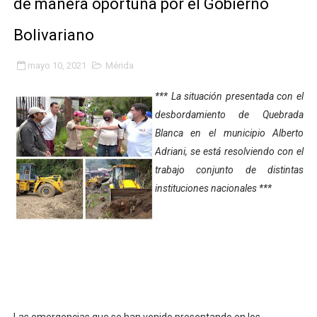
de manera oportuna por el Gobierno
Niños merideños aprenden sobre gaita de tambora co
Bolivariano
Hospital universitario muestra sus avances en visita de
mayo 10, 2021
Mérida
Instituto Nacional de Nutrición celebra Semana Interna
*** La situación presentada con el
Gobernación de Mérida fortalece el desarrollo product
desbordamiento de Quebrada
Blanca en el municipio Alberto
Corposalud inició talleres para aspirantes al curso de
Adriani, se está resolviendo con el
trabajo conjunto de distintas
Fortalecen formación académica de médicos en proces
instituciones nacionales ***
Fortaleciendo la economía comunal en El Vigía con mi
Campo Elías consolida plan de bacheo en el sector La 
Fundecem inició con éxito el taller vacacional de origa
El Lactario del Iahula celebra la Semana Mundial de la 