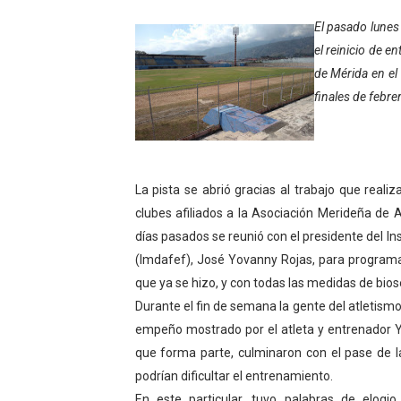
Niños merideños potencian 
El pasado lunes 
el reinicio de e
Fundecem ofrece taller de
de Mérida en el 
finales de febre
Gobierno bolivariano avanz
Niños merideños aprenden
Hospital universitario mues
La pista se abrió gracias al trabajo que reali
clubes afiliados a la Asociación Merideña de A
Instituto Nacional de Nutri
días pasados se reunió con el presidente del Ins
(Imdafef), José Yovanny Rojas, para programar 
Gobernación de Mérida fort
que ya se hizo, y con todas las medidas de bios
Corposalud inició talleres 
Durante el fin de semana la gente del atletismo
empeño mostrado por el atleta y entrenador Yo
Fortalecen formación acad
que forma parte, culminaron con el pase de la
podrían dificultar el entrenamiento.
Fortaleciendo la economía
En este particular, tuvo palabras de elogi