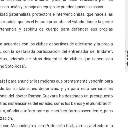
 con unión y trabajo en equipo se pueden hacer las cosas.
 de bacheo en el sector La Montañita
d paternalista, protectora e intervencionista, que hace a las
l taller vacacional de origami
o modelo que es el Estado promotor, el Estado donde la gente
ertenencia y espíritu de cuerpo para defender sus propias
bra la Semana Mundial de la Lactancia Materna
 acuerdos con los clubes deportivos de atletismo y la propia
Ríe 2026" brinda recreación y cultura a niños del municipio
, con la destacada participación del entrenador del Imdafef,
enezuela Renace en el sector El Alcázar
etas, además de otros dirigentes de clubes que tienen vida
rmo Soto Rosa”.
dafef para anunciar las mejoras que prontamente vendrán para
do las instalaciones deportivas, y ya para esta semana les
ional del doctor Ramón Guevara ha destinado un presupuesto
ras instalaciones del estadio, como los baños y el alumbrado”.
pista, añadió el informante que será en forma ascendente, poco
ización.
on Malariología y con Protección Civil, vamos a efectuar la