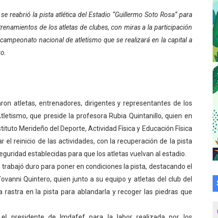
su talento en plan vacacional integral
se reabrió la pista atlética del Estadio “Guillermo Soto Rosa” para
ntrenamientos de los atletas de clubes, con miras a la participación
 bordado en punto de cruz
campeonato nacional de atletismo que se realizará en la capital a
ro.
a en la transformación del hospital Sor Juana Inés
 sobre gaita de tambora con Fundecem
tra sus avances en visita del Consejo Legislativo
zaron atletas, entrenadores, dirigentes y representantes de los
tletismo, que preside la profesora Rubia Quintanillo, quien en
ción celebra Semana Internacional de la Lactancia Materna
tituto Merideño del Deporte, Actividad Física y Educación Física
el reinicio de las actividades, con la recuperación de la pista
alece el desarrollo productivo en Rangel
eguridad establecidas para que los atletas vuelvan al estadio.
para aspirantes al curso de Emergencia Prehospitalaria
 trabajó duro para poner en condiciones la pista, destacando el
vanni Quintero, quien junto a su equipo y atletas del club del
émica de médicos en proceso de ruralidad
 rastra en la pista para ablandarla y recoger las piedras que
 comunal en El Vigía con microcréditos a emprendedores y
o el presidente de Imdafef para la labor realizada por los