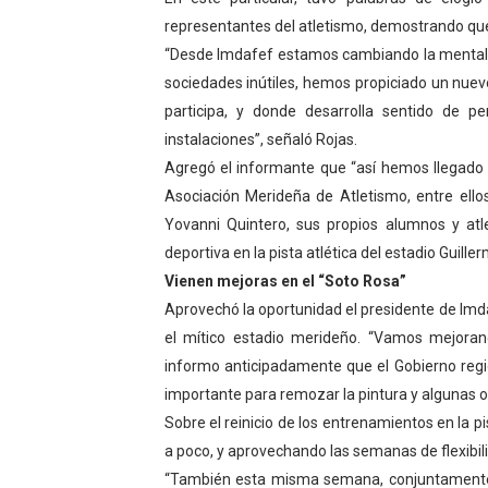
representantes del atletismo, demostrando que
Campo Elías consolida plan
“Desde Imdafef estamos cambiando la mentalida
Fundecem inició con éxito e
sociedades inútiles, hemos propiciado un nuev
participa, y donde desarrolla sentido de p
El Lactario del Iahula cele
instalaciones”, señaló Rojas.
Agregó el informante que “así hemos llegado a
Plan Vacacional "Venezuela 
Asociación Merideña de Atletismo, entre ellos
Inicia el plan vacacional V
Yovanni Quintero, sus propios alumnos y atl
deportiva en la pista atlética del estadio Guille
Vienen mejoras en el “Soto Rosa”
Aprovechó la oportunidad el presidente de Im
el mítico estadio merideño. “Vamos mejoran
informo anticipadamente que el Gobierno reg
importante para remozar la pintura y algunas ot
Sobre el reinicio de los entrenamientos en la 
a poco, y aprovechando las semanas de flexibil
“También esta misma semana, conjuntamente c