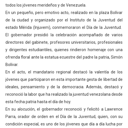
todos los jóvenes merideños y de Venezuela.
Dictan MasterClass en el marco del Encuentro LAGO Ve
En un pequeño, pero emotivo acto, realizado en la plaza Bolívar
Campo Elías avanza con plan de asfaltado
de la ciudad y organizado por el Instituto de la Juventud del
estado Mérida (Injuvem), conmemoraron el Día de la Juventud.
Encuentro estadal fortalece la coordinación de polític
El gobernador presidió la celebración acompañado de varios
directores del gabinete, profesores universitarios, profesionales
Gobernador Arnaldo Sánchez apadrina a más de 993 nu
y dirigentes estudiantiles, quienes rindieron homenaje con una
ofrenda floral ante la estatua ecuestre del padre la patria, Simón
Plan Quirúrgico Regional llega a Pueblo Llano con la ac
Bolívar.
En el acto, el mandatario regional destacó la valentía de los
jóvenes que participaron en esta importante gesta de libertad de
ideales, pensamiento y de la democracia. Además, destacó y
reconoció la labor que ha realizado la juventud venezolana desde
esta fecha patria hasta el día de hoy.
En su alocución, el gobernador reconoció y felicitó a Lawrence
Parra, orador de orden en el Día de la Juventud, quien, con su
condición especial, es uno de los jóvenes que día a día lucha por