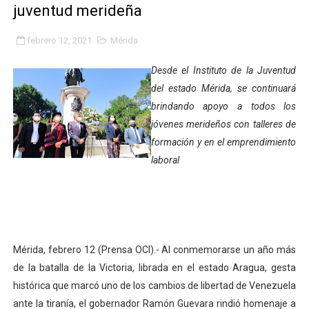
juventud merideña
Fundacite Mérida dicta taller gratuito de electrónica b
febrero 12, 2021
Mérida
INN-Mérida celebró el Lacto grado para promover el ini
Desde el Instituto de la Juventud
Impulsan plan estratégico de seguridad ciudadana 2027
del estado Mérida, se continuará
brindando apoyo a todos los
Mérida impulsa desarrollo económico con taller de ma
jóvenes merideños con talleres de
Fomficc consolida alianzas e impulsa la economía com
formación y en el emprendimiento
laboral
Niños de Estudiantes de Mérida sembraron 110 árboles
Corposalud y Secretaría Social fortalecen la atención e
Inicia el plan vacacional Venezuela Renace en el sector
Mérida, febrero 12 (Prensa OCI).- Al conmemorarse un año más
Entregan planta eléctrica para fortalecer la atención sa
de la batalla de la Victoria, librada en el estado Aragua, gesta
histórica que marcó uno de los cambios de libertad de Venezuela
Expertos inspeccionan espacios del OAN para la instal
ante la tiranía, el gobernador Ramón Guevara rindió homenaje a