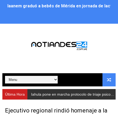
Iaanem graduó a bebés de Mérida en jornada de lactan
Iahula pone en marcha protocolo de triaje psicosocial 
Arranca en Rivas Dávila el Plan de Renovación de Voce
Alcalde Nelson Álvarez llevó jornada recreativa a la pa
CorpoMérida continúa con ciclos de formación
Fundacite culmina primera etapa de su Plan Vacacional
Nevado Gas optimiza servicio residencial en la Urbani
Balance semestral impulsa inclusión y atención a pers
Última Hora
Iahula pone en marcha protocolo de triaje psicosocial para atender a rescatistas
Plan Vacacional Comunitario “Ríe 2026” recorre las pa
Ejecutivo regional rindió homenaje a la
Alcaldía del Municipio Libertador realizó una jornada s