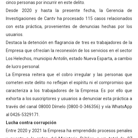
cinco personas por incurrir en este delito.
El Lactario del Iahula celebra la Semana Mundial de la 
Desde 2020 y hasta la presente fecha, la Gerencia de
Investigaciones de Cantv ha procesado 115 casos relacionados
Plan Vacacional "Venezuela Ríe 2026" brinda recreación 
con esta práctica, provenientes de denuncias hechas por los
usuarios.
Iniciación al yoga reúne a diversos clubes deportivos 
Destaca la detención en flagrancia de tres ex trabajadores de la
Mincomunas impulsa el autogobierno en Mérida con plan 
Empresa que ofrecían la reconexión de los servicios en el sector
Los Helechos, municipio Antolín, estado Nueva Esparta, a cambio
Expertos inspeccionan espacios del OAN para la instal
de lucro personal.
La Empresa reitera que el cobro irregular y las personas que
cometen este delito no reflejan el espíritu ni el compromiso que
caracteriza a los trabajadores de la Empresa. Es por ello que
exhorta a los suscriptores y usuarios a denunciar esta práctica a
través del canal 08000 Dímelo (0800-0-346356) y vía WhatsApp
al 0426-5329171.
Lucha contra corrupción
Entre 2020 y 2021 la Empresa ha emprendido procesos penales