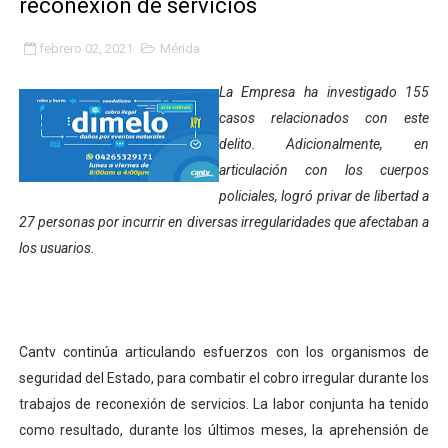
reconexión de servicios
Gobierno bolivariano avanza en la transformación del h
febrero 02, 2021
Mérida
Niños merideños aprenden sobre gaita de tambora co
La Empresa ha investigado 155
Hospital universitario muestra sus avances en visita de
casos relacionados con este
delito. Adicionalmente, en
Instituto Nacional de Nutrición celebra Semana Interna
articulación con los cuerpos
policiales, logró privar de libertad a
Gobernación de Mérida fortalece el desarrollo product
27 personas por incurrir en diversas irregularidades que afectaban a
Corposalud inició talleres para aspirantes al curso de
los usuarios.
Fortalecen formación académica de médicos en proces
Fortaleciendo la economía comunal en El Vigía con mi
Cantv continúa articulando esfuerzos con los organismos de
seguridad del Estado, para combatir el cobro irregular durante los
Campo Elías consolida plan de bacheo en el sector La 
trabajos de reconexión de servicios. La labor conjunta ha tenido
Fundecem inició con éxito el taller vacacional de origa
como resultado, durante los últimos meses, la aprehensión de