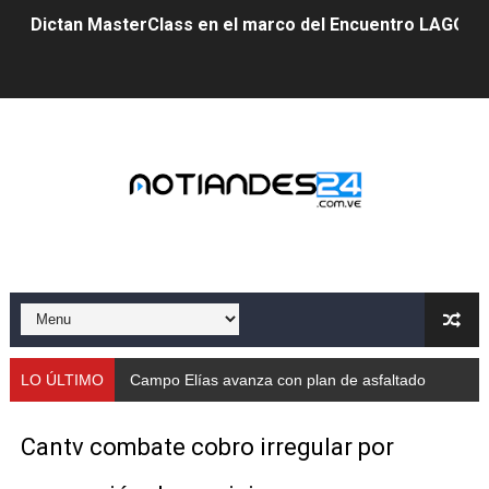
Dictan MasterClass en el marco del Encuentro LAGO Ve
Campo Elías avanza con plan de asfaltado
Encuentro estadal fortalece la coordinación de polític
Gobernador Arnaldo Sánchez apadrina a más de 993 nu
Venezuela instala su primer detector de astropartícula
Consolidan planificación técnica en el Complejo Educat
Mérida fortalece su reserva deportiva de cara a comp
Gobernación de Mérida instalará mesa de trabajo con 
LO ÚLTIMO
Campo Elías avanza con plan de asfaltado
Niños merideños potencian su talento en plan vacaciona
Cantv combate cobro irregular por
Fundecem ofrece taller de bordado en punto de cruz