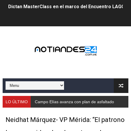
Dictan MasterClass en el marco del Encuentro LAGO Ve
Campo Elías avanza con plan de asfaltado
Encuentro estadal fortalece la coordinación de polític
Gobernador Arnaldo Sánchez apadrina a más de 993 nu
Venezuela instala su primer detector de astropartícula
Consolidan planificación técnica en el Complejo Educat
Mérida fortalece su reserva deportiva de cara a comp
Gobernación de Mérida instalará mesa de trabajo con 
LO ÚLTIMO
Campo Elías avanza con plan de asfaltado
Niños merideños potencian su talento en plan vacaciona
Neidhat Márquez- VP Mérida: “El patrono
Fundecem ofrece taller de bordado en punto de cruz