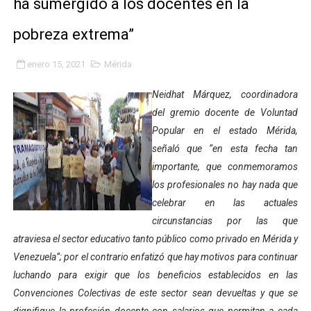
ha sumergido a los docentes en la
Gobierno bolivariano avanza en la transformación del h
pobreza extrema”
Niños merideños aprenden sobre gaita de tambora co
enero 15, 2021
Mérida
Hospital universitario muestra sus avances en visita de
Neidhat Márquez, coordinadora
Instituto Nacional de Nutrición celebra Semana Interna
del gremio docente de Voluntad
Popular en el estado Mérida,
Gobernación de Mérida fortalece el desarrollo product
señaló que “en esta fecha tan
importante, que conmemoramos
Corposalud inició talleres para aspirantes al curso de
los profesionales no hay nada que
celebrar en las actuales
Fortalecen formación académica de médicos en proces
circunstancias por las que
Fortaleciendo la economía comunal en El Vigía con mi
atraviesa el sector educativo tanto público como privado en Mérida y
Venezuela”; por el contrario enfatizó que hay motivos para continuar
Campo Elías consolida plan de bacheo en el sector La 
luchando para exigir que los beneficios establecidos en las
Convenciones Colectivas de este sector sean devueltas y que se
Fundecem inició con éxito el taller vacacional de origa