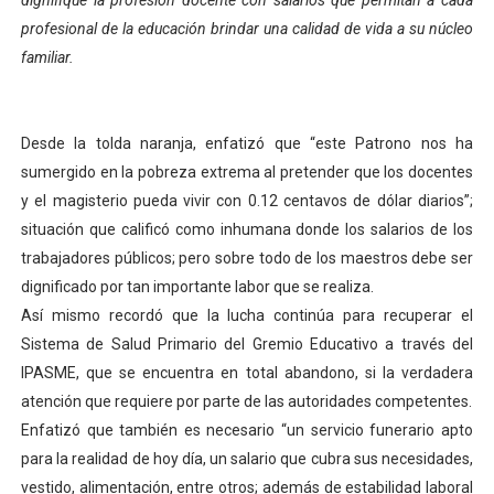
dignifique la profesión docente con salarios que permitan a cada
El Lactario del Iahula celebra la Semana Mundial de la 
profesional de la educación brindar una calidad de vida a su núcleo
familiar.
Plan Vacacional "Venezuela Ríe 2026" brinda recreación 
Iniciación al yoga reúne a diversos clubes deportivos 
Desde la tolda naranja, enfatizó que “este Patrono nos ha
sumergido en la pobreza extrema al pretender que los docentes
Mincomunas impulsa el autogobierno en Mérida con plan 
y el magisterio pueda vivir con 0.12 centavos de dólar diarios”;
Expertos inspeccionan espacios del OAN para la instal
situación que calificó como inhumana donde los salarios de los
trabajadores públicos; pero sobre todo de los maestros debe ser
dignificado por tan importante labor que se realiza.
Así mismo recordó que la lucha continúa para recuperar el
Sistema de Salud Primario del Gremio Educativo a través del
IPASME, que se encuentra en total abandono, si la verdadera
atención que requiere por parte de las autoridades competentes.
Enfatizó que también es necesario “un servicio funerario apto
para la realidad de hoy día, un salario que cubra sus necesidades,
vestido, alimentación, entre otros; además de estabilidad laboral