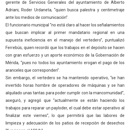
gerente de Servicios Generales del ayuntamiento de Alberto
El Lactario del Iahula celebra la Semana Mundial de la 
Adriani, Roder Urdaneta, “quien busca palestra y centimetraje
ante los medios de comunicación”.
Plan Vacacional "Venezuela Ríe 2026" brinda recreación 
El funcionario municipal “no está claro al hacer los señalamientos
que buscan implicar al primer mandatario regional en una
Iniciación al yoga reúne a diversos clubes deportivos 
supuesta ineficiencia en el manejo del vertedero”, puntualizó
Mincomunas impulsa el autogobierno en Mérida con plan 
Ferrebús, quien recordó que los trabajos en el depósito se hacen
con gran esfuerzo y un aporte económico de la Gobernación de
Expertos inspeccionan espacios del OAN para la instal
Mérida, “pues no todos los ayuntamiento erogan el pago de los
aranceles que corresponden”.
Sin embargo, el vertedero se ha mantenido operativo, “se han
invertido horas hombre de operadores de máquinas y se han
alquilado unas tantas para poder cumplir con la mancomunidad”,
aseguró, y agregó que “actualmente se están haciendo los
trabajos para reparar un payloder, el cual debe estar operativo al
finalizar este viernes”, lo que permitirá que las labores de
limpieza y adecuación de los patios de recepción de desechos