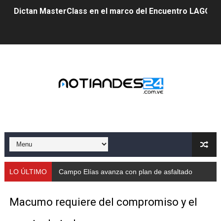
Dictan MasterClass en el marco del Encuentro LAGO Ve
Campo Elías avanza con plan de asfaltado
Encuentro estadal fortalece la coordinación de polític
Gobernador Arnaldo Sánchez apadrina a más de 993 nu
Venezuela instala su primer detector de astropartícula
Consolidan planificación técnica en el Complejo Educat
Mérida fortalece su reserva deportiva de cara a comp
Gobernación de Mérida instalará mesa de trabajo con 
LO ÚLTIMO
Campo Elías avanza con plan de asfaltado
Niños merideños potencian su talento en plan vacaciona
Macumo requiere del compromiso y el
Fundecem ofrece taller de bordado en punto de cruz