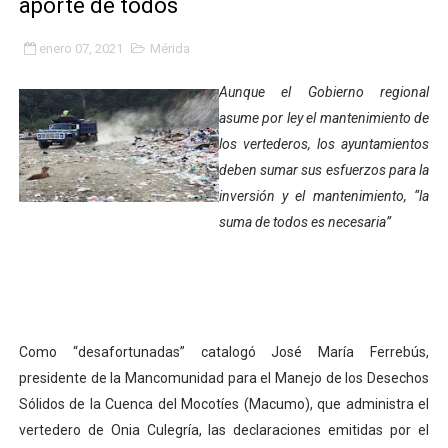
aporte de todos
Gobierno bolivariano avanza en la transformación del h
enero 07, 2021
Mérida
Niños merideños aprenden sobre gaita de tambora co
Aunque el Gobierno regional
Hospital universitario muestra sus avances en visita de
asume por ley el mantenimiento de
los vertederos, los ayuntamientos
Instituto Nacional de Nutrición celebra Semana Interna
deben sumar sus esfuerzos para la
inversión y el mantenimiento, “la
Gobernación de Mérida fortalece el desarrollo product
suma de todos es necesaria”
Corposalud inició talleres para aspirantes al curso de
Fortalecen formación académica de médicos en proces
Fortaleciendo la economía comunal en El Vigía con mi
Como “desafortunadas” catalogó José María Ferrebús,
presidente de la Mancomunidad para el Manejo de los Desechos
Campo Elías consolida plan de bacheo en el sector La 
Sólidos de la Cuenca del Mocotíes (Macumo), que administra el
Fundecem inició con éxito el taller vacacional de origa
vertedero de Onia Culegría, las declaraciones emitidas por el