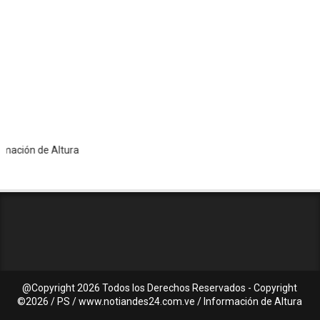
n de Altura
@Copyright
2026 Todos los Derechos Reservados - Copyright
©2026 / PS / www.notiandes24.com.ve / Información de Altura
C