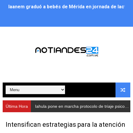
Iaanem graduó a bebés de Mérida en jornada de lactan
Iahula pone en marcha protocolo de triaje psicosocial 
Arranca en Rivas Dávila el Plan de Renovación de Voce
Alcalde Nelson Álvarez llevó jornada recreativa a la pa
CorpoMérida continúa con ciclos de formación
Fundacite culmina primera etapa de su Plan Vacacional
Nevado Gas optimiza servicio residencial en la Urbani
Balance semestral impulsa inclusión y atención a pers
Última Hora
Iahula pone en marcha protocolo de triaje psicosocial para atender a rescatistas
Plan Vacacional Comunitario “Ríe 2026” recorre las pa
Intensifican estrategias para la atención
Alcaldía del Municipio Libertador realizó una jornada s