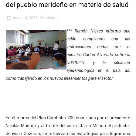
del pueblo merideño en materia de salud
Fundacite Mérida dicta taller gratuito de electrónica b
enero 14, 2021
Mérida
INN-Mérida celebró el Lacto grado para promover el ini
*** Ramón Nieves informó que
Impulsan plan estratégico de seguridad ciudadana 2027
están cumpliendo con las
instrucciones dadas por el
Mérida impulsa desarrollo económico con taller de ma
ministro Carlos Alvarado sobre la
Fomficc consolida alianzas e impulsa la economía com
COVID-19 y la situación
epidemiológica en el país; así
Niños de Estudiantes de Mérida sembraron 110 árboles
como trabajando en los nuevos lineamientos para el sector
Corposalud y Secretaría Social fortalecen la atención e
Inicia el plan vacacional Venezuela Renace en el sector
Entregan planta eléctrica para fortalecer la atención sa
En el marco del Plan Carabobo 200 impulsado por el presidente
Nicolás Maduro y al frente del cual está en Mérida el protector
Expertos inspeccionan espacios del OAN para la instal
Jehyson Guzmán, se refuerzan las estrategias para lograr una