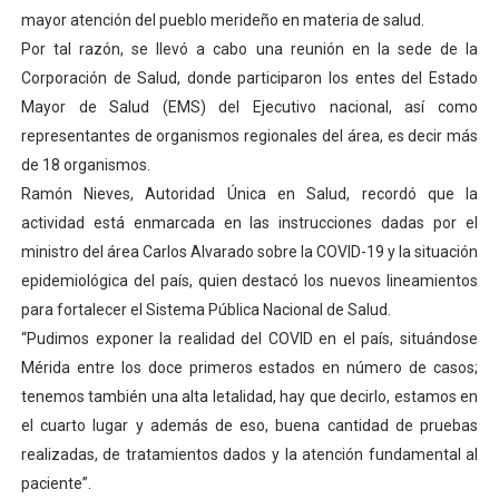
mayor atención del pueblo merideño en materia de salud.
Dictan MasterClass en el marco del Encuentro LAGO Ve
Por tal razón, se llevó a cabo una reunión en la sede de la
Campo Elías avanza con plan de asfaltado
Corporación de Salud, donde participaron los entes del Estado
Mayor de Salud (EMS) del Ejecutivo nacional, así como
Encuentro estadal fortalece la coordinación de polític
representantes de organismos regionales del área, es decir más
de 18 organismos.
Gobernador Arnaldo Sánchez apadrina a más de 993 nu
Ramón Nieves, Autoridad Única en Salud, recordó que la
actividad está enmarcada en las instrucciones dadas por el
Plan Quirúrgico Regional llega a Pueblo Llano con la ac
ministro del área Carlos Alvarado sobre la COVID-19 y la situación
epidemiológica del país, quien destacó los nuevos lineamientos
para fortalecer el Sistema Pública Nacional de Salud.
“Pudimos exponer la realidad del COVID en el país, situándose
Mérida entre los doce primeros estados en número de casos;
tenemos también una alta letalidad, hay que decirlo, estamos en
el cuarto lugar y además de eso, buena cantidad de pruebas
realizadas, de tratamientos dados y la atención fundamental al
paciente”.