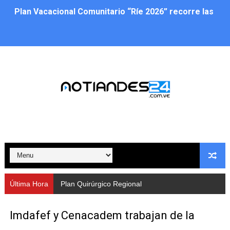
Alcaldía del Municipio Libertador realizó una jornada s
Fundacite Mérida dicta taller gratuito de electrónica b
INN-Mérida celebró el Lacto grado para promover el ini
Impulsan plan estratégico de seguridad ciudadana 2027
Mérida impulsa desarrollo económico con taller de ma
Fomficc consolida alianzas e impulsa la economía com
Niños de Estudiantes de Mérida sembraron 110 árboles
Corposalud y Secretaría Social fortalecen la atención e
Última Hora
Plan Quirúrgico Regional llega a Pueblo Llano con la act
Inicia el plan vacacional Venezuela Renace en el sector
Imdafef y Cenacadem trabajan de la
Entregan planta eléctrica para fortalecer la atención sa