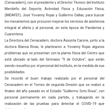
(Cenacadem), con el presidente y el Director Técnico del Instituto
CorpoMérida continúa con ciclos de formación
Merideño del Deporte, Actividad Física y Educación Física,
(IMDAFEF), José Yovanny Rojas y Guillermo Dallas, para buscar
Fundacite culmina primera etapa de su Plan Vacacional
los mecanismos que procuren mejorar los servicios de asistencia
integral al atleta y al personal, en esta época de Pandemia y
Nevado Gas optimiza servicio residencial en la Urbani
Cuarentena.
La Directora del Cenacadem, doctora Assunta Carone, junto a la
Balance semestral impulsa inclusión y atención a pers
doctora Blanca Rivas, le plantearon a Yovanny Rojas algunos
Plan Vacacional Comunitario “Ríe 2026” recorre las pa
problemas que se presentan con la planta física del Centro que
está ubicado al lado del Gimnasio “9 de Octubre”, que están
siendo resueltos por el personal del instituto, en la medida de sus
posibilidades.
Se recordó el buen trabajo realizado por el personal del
Cenacadem en el Torneo de segunda División que se realizó a
finales del año pasado en el Estadio “Guillermo Soto Rosa”, con
personal permanente en cada partido, y trabajando en la
realización de las pruebas para detectar el COVID-19 que