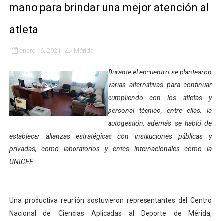
mano para brindar una mejor atención al
Expertos inspeccionan espacios del OAN para la instal
atleta
Dictan MasterClass en el marco del Encuentro LAGO Ve
enero 16, 2021
Mérida
Campo Elías avanza con plan de asfaltado
Durante el encuentro se plantearon
Encuentro estadal fortalece la coordinación de polític
varias alternativas para continuar
cumpliendo con los atletas y
Gobernador Arnaldo Sánchez apadrina a más de 993 nu
personal técnico, entre ellas, la
autogestión, además se habló de
Plan Quirúrgico Regional llega a Pueblo Llano con la ac
establecer alianzas estratégicas con instituciones públicas y
privadas, como laboratorios y entes internacionales como la
Iaanem graduó a bebés de Mérida en jornada de lactan
UNICEF.
Iahula pone en marcha protocolo de triaje psicosocial 
Arranca en Rivas Dávila el Plan de Renovación de Voce
Una productiva reunión sostuvieron representantes del Centro
Nacional de Ciencias Aplicadas al Deporte de Mérida,
Alcalde Nelson Álvarez llevó jornada recreativa a la pa