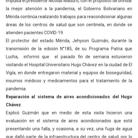
impulsa el presidente Nicolás Maduro, con el propósito de brindar
Alcaldía del Municipio Libertador realizó una jornada s
la mejor atención a la pandemia, el Gobierno Bolivariano en
Mérida continúa realizando trabajos para reacondicionar algunas
Fundacite Mérida dicta taller gratuito de electrónica b
áreas de los centros de salud que son centinela, en donde se
atienden pacientes COVID-19.
INN-Mérida celebró el Lacto grado para promover el ini
El protector del estado Mérida, Jehyson Guzmán, durante la
transmisión de la edición N°185, de su Programa Patria que
Impulsan plan estratégico de seguridad ciudadana 2027
Lucha, informó que el pasado fin de semana estuvieron
Jornada social benefició a 250 familias en Los Guarima
visitando el Hospital Universitario Hugo Chávez en la ciudad de El
Vigía, en donde entregaron material y equipos de bioseguridad,
insumos médicos y medicamentos para el tratamiento de la
pandemia.
Reparación al sistema de aires acondicionados del Hugo
Chávez
Explicó Guzmán que en medio de esta visita hicieron una
evaluación en el sistema de aires acondicionados que está
presentando una falla, y ocasiona, a su vez, una fuga de agua
que dañó parte de la infraestructura del centro de salud, por lo