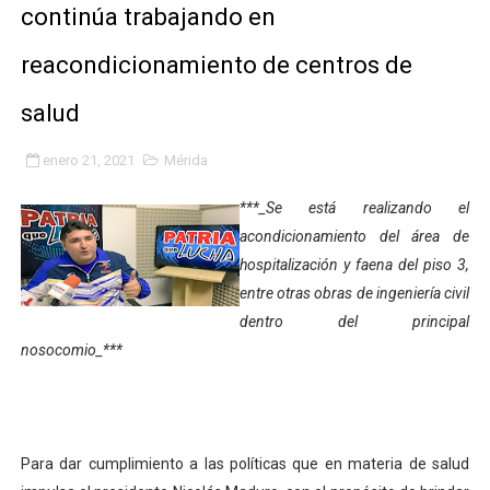
continúa trabajando en
Plan Quirúrgico Regional llega a Pueblo Llano con la ac
reacondicionamiento de centros de
Iaanem graduó a bebés de Mérida en jornada de lactan
salud
Iahula pone en marcha protocolo de triaje psicosocial 
enero 21, 2021
Mérida
Arranca en Rivas Dávila el Plan de Renovación de Voce
***_Se está realizando el
Alcalde Nelson Álvarez llevó jornada recreativa a la pa
acondicionamiento del área de
hospitalización y faena del piso 3,
CorpoMérida continúa con ciclos de formación
entre otras obras de ingeniería civil
Fundacite culmina primera etapa de su Plan Vacacional
dentro del principal
nosocomio_***
Nevado Gas optimiza servicio residencial en la Urbani
Balance semestral impulsa inclusión y atención a pers
Para dar cumplimiento a las políticas que en materia de salud
Plan Vacacional Comunitario “Ríe 2026” recorre las pa