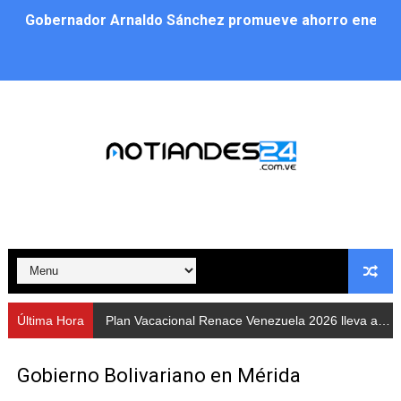
Gobernador Arnaldo Sánchez promueve ahorro energé
Plan Vacacional Renace Venezuela 2026 lleva activida
Plan de alumbrado público sustituye progresivamente m
Cuerpos de Seguridad activaron operativos nocturnos p
​Gobierno Bolivariano avanza en la instalación de nuev
Gobernación de Mérida despliega plan de atención integ
Alcaldía de Libertador impulsa el Plan Ofensiva Comuna
Cidata y el Observatorio Astronómico Nacional de Bras
Última Hora
Plan Vacacional Renace Venezuela 2026 lleva actividades recreativas a Los Guaimaros
Concejo Municipal de Zea celebra distinción de "Muni
Gobierno Bolivariano en Mérida
CIEPROL-ULA distingue al municipio Zea como "Munici