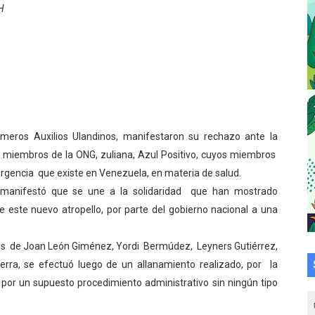
H
a en la transformación del hospital Sor Juana Inés
 sobre gaita de tambora con Fundecem
tra sus avances en visita del Consejo Legislativo
ción celebra Semana Internacional de la Lactancia Materna
meros Auxilios Ulandinos, manifestaron su rechazo ante la
alece el desarrollo productivo en Rangel
 miembros de la ONG, zuliana, Azul Positivo, cuyos miembros
rgencia que existe en Venezuela, en materia de salud.
para aspirantes al curso de Emergencia Prehospitalaria
 manifestó que se une a la solidaridad que han mostrado
émica de médicos en proceso de ruralidad
te este nuevo atropello, por parte del gobierno nacional a una
 comunal en El Vigía con microcréditos a emprendedores y
es de Joan León Giménez, Yordi Bermúdez, Leyners Gutiérrez,
rra, se efectuó luego de un allanamiento realizado, por la
 de bacheo en el sector La Montañita
r, por un supuesto procedimiento administrativo sin ningún tipo
l taller vacacional de origami