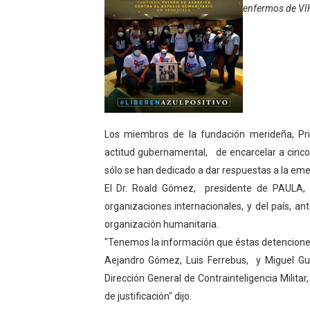
enfermos de VI
Gobierno bolivariano avanz
Niños merideños aprenden
Hospital universitario mues
Instituto Nacional de Nutri
Los miembros de la fundación merideña, Pri
Gobernación de Mérida fort
actitud gubernamental, de encarcelar a cinco
sólo se han dedicado a dar respuestas a la eme
Corposalud inició talleres 
El Dr. Roald Gómez, presidente de PAULA,
Fortalecen formación acad
organizaciones internacionales, y del país, an
organización humanitaria.
Fortaleciendo la economía
"Tenemos la información que éstas detencion
Aejandro Gómez, Luis Ferrebus, y Miguel Gue
Campo Elías consolida plan
Dirección General de Contrainteligencia Milita
Fundecem inició con éxito e
de justificación" dijo.