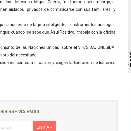
 de los detenidos Miguel Guerra, fue liberado, sin embargo, el
bra la Semana Mundial de la Lactancia Materna
enen aislados privados de comunicarse con sus familiares y
Ríe 2026" brinda recreación y cultura a niños del municipio
 fraudulento de tarjeta inteligente, o instrumentos análogos,
inquir, cuando se sabe que Azul Positivo, trabaja con la oficina
 diversos clubes deportivos de Zea en una enriquecedora jo
gobierno en Mérida con plan de actualización y atención ter
conjunto de las Naciones Unidas sobre el VIH/SIDA, ONUSIDA,
n pro del necesitado.
cios del OAN para la instalación del detector Cherenkov d
lidarios con esta situación y exigen la liberación de los cinco
RIBIRSE VIA EMAIL