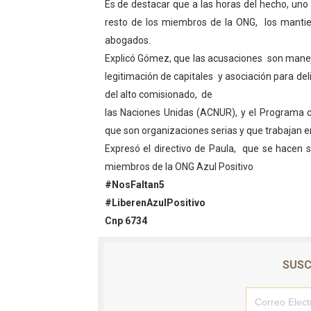
Es de destacar que a las horas del hecho, uno
El Lactario del Iahula cele
resto de los miembros de la ONG, los manti
abogados.
Plan Vacacional "Venezuela 
Explicó Gómez, que las acusaciones son manejo
legitimación de capitales y asociación para del
Iniciación al yoga reúne a
del alto comisionado, de
Mincomunas impulsa el auto
las Naciones Unidas (ACNUR), y el Programa 
que son organizaciones serias y que trabajan e
Expertos inspeccionan espa
Expresó el directivo de Paula, que se hacen so
miembros de la ONG Azul Positivo
#NosFaltan5
#LiberenAzulPositivo
Cnp 6734
SUSC