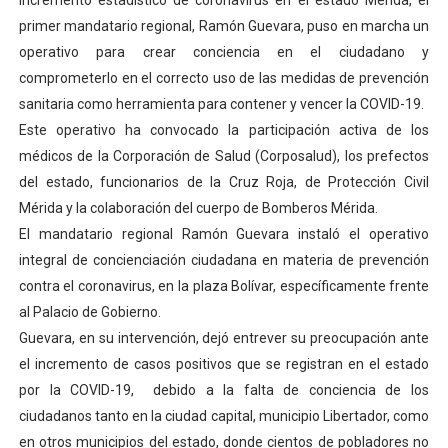
incremento estadístico de coronavirus en el estado Mérida, el
El Lactario del Iahula celebra la Semana Mundial de la 
primer mandatario regional, Ramón Guevara, puso en marcha un
operativo para crear conciencia en el ciudadano y
Plan Vacacional "Venezuela Ríe 2026" brinda recreación 
comprometerlo en el correcto uso de las medidas de prevención
sanitaria como herramienta para contener y vencer la COVID-19.
Iniciación al yoga reúne a diversos clubes deportivos 
Este operativo ha convocado la participación activa de los
médicos de la Corporación de Salud (Corposalud), los prefectos
Mincomunas impulsa el autogobierno en Mérida con plan 
del estado, funcionarios de la Cruz Roja, de Protección Civil
Expertos inspeccionan espacios del OAN para la instal
Mérida y la colaboración del cuerpo de Bomberos Mérida.
El mandatario regional Ramón Guevara instaló el operativo
integral de concienciación ciudadana en materia de prevención
contra el coronavirus, en la plaza Bolívar, específicamente frente
al Palacio de Gobierno.
Guevara, en su intervención, dejó entrever su preocupación ante
el incremento de casos positivos que se registran en el estado
por la COVID-19, debido a la falta de conciencia de los
ciudadanos tanto en la ciudad capital, municipio Libertador, como
en otros municipios del estado, donde cientos de pobladores no