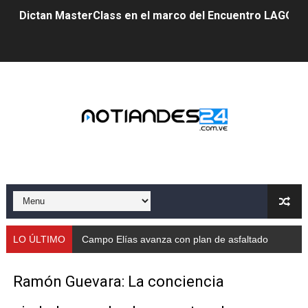
Dictan MasterClass en el marco del Encuentro LAGO Ve
Campo Elías avanza con plan de asfaltado
Encuentro estadal fortalece la coordinación de polític
Gobernador Arnaldo Sánchez apadrina a más de 993 nu
Venezuela instala su primer detector de astropartícula
Consolidan planificación técnica en el Complejo Educat
Mérida fortalece su reserva deportiva de cara a comp
Gobernación de Mérida instalará mesa de trabajo con 
LO ÚLTIMO
Campo Elías avanza con plan de asfaltado
Niños merideños potencian su talento en plan vacaciona
Ramón Guevara: La conciencia
Fundecem ofrece taller de bordado en punto de cruz