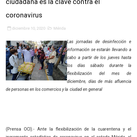
ciudadana es la clave contra el
Gobierno bolivariano avanza en la transformación del h
coronavirus
Niños merideños aprenden sobre gaita de tambora co
diciembre 10, 2020
Mérida
Hospital universitario muestra sus avances en visita de
Las jornadas de desinfección e
Instituto Nacional de Nutrición celebra Semana Interna
información se estarán llevando a
cabo a partir de los jueves hasta
Gobernación de Mérida fortalece el desarrollo product
los días sábado durante la
flexibilización del mes de
Corposalud inició talleres para aspirantes al curso de
diciembre, días de más afluencia
de personas en los comercios y la ciudad en general
Fortalecen formación académica de médicos en proces
Fortaleciendo la economía comunal en El Vigía con mi
Campo Elías consolida plan de bacheo en el sector La 
(Prensa OCI).- Ante la flexibilización de la cuarentena y el
Fundecem inició con éxito el taller vacacional de origa