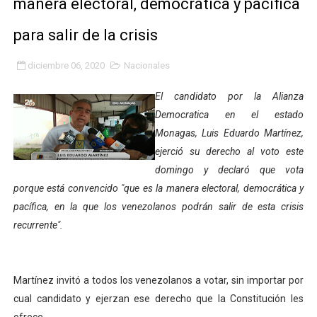
manera electoral, democrática y pacífica
Gobierno bolivariano avanza en la transformación del h
para salir de la crisis
Niños merideños aprenden sobre gaita de tambora co
diciembre 06, 2020
Nacionales
Hospital universitario muestra sus avances en visita de
El candidato por la Alianza
Instituto Nacional de Nutrición celebra Semana Interna
Democratica en el estado
Monagas, Luis Eduardo Martínez,
Gobernación de Mérida fortalece el desarrollo product
ejerció su derecho al voto este
domingo y declaró que vota
Corposalud inició talleres para aspirantes al curso de
porque está convencido "que es la manera electoral, democrática y
pacífica, en la que los venezolanos podrán salir de esta crisis
Fortalecen formación académica de médicos en proces
recurrente".
Fortaleciendo la economía comunal en El Vigía con mi
Campo Elías consolida plan de bacheo en el sector La 
Martínez invitó a todos los venezolanos a votar, sin importar por
cual candidato y ejerzan ese derecho que la Constitución les
Fundecem inició con éxito el taller vacacional de origa