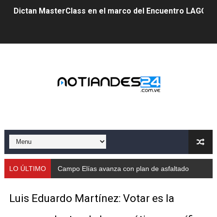
Dictan MasterClass en el marco del Encuentro LAGO Ve
Campo Elías avanza con plan de asfaltado
Encuentro estadal fortalece la coordinación de polític
Gobernador Arnaldo Sánchez apadrina a más de 993 nu
Venezuela instala su primer detector de astropartícula
Consolidan planificación técnica en el Complejo Educat
Mérida fortalece su reserva deportiva de cara a comp
Gobernación de Mérida instalará mesa de trabajo con 
LO ÚLTIMO
Campo Elías avanza con plan de asfaltado
Niños merideños potencian su talento en plan vacaciona
Luis Eduardo Martínez: Votar es la
Fundecem ofrece taller de bordado en punto de cruz