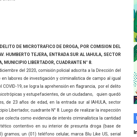
er gratuito de electrónica básica para jóvenes
 grado para promover el inicio de una vida saludable
de seguridad ciudadana 2027-2029 en los 23 municipios
L DELITO DE MICROTRAFICO DE DROGA, POR COMISION DEL
económico con taller de marcas y patentes
 AV. HUMBERTO TEJERA, ENTRADA SUR AL IAHULA, SECTOR
 e impulsa la economía comunal en Mérida
 MUNICIPIO LIBERTADOR, CUADRANTE N° 8.
ciembre del 2020, comisión policial adscrita a la Dirección del
érida sembraron 110 árboles en su sede
 en labores de investigación y criminalística de campo al igual
 COVID-19, se logra la aprehensión en flagrancia, por el delito
ial fortalecen la atención en los municipios
psicotrópicas y estupefacientes, de un ciudadano, quien quedó
es, de 23 años de edad, en la entrada sur al IAHULA, sector
enezuela Renace en el sector El Alcázar
io Libertador, cuadrante N° 8. Luego de realizar la inspección
ra fortalecer la atención sanitaria en Ejido
se colecta como evidencia de interés criminalística la cantidad
intético contentivo en su interior de presunta droga (base de
cios del OAN para la instalación del detector Cherenkov d
I
 gramos; un (01) teléfono celular, marca Blu Like US, serial