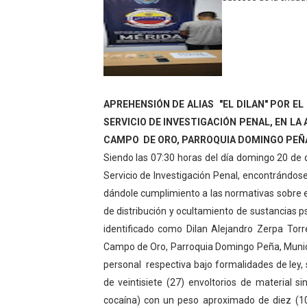
Fundacite Mérida dicta tall
INN-Mérida celebró el Lacto
Impulsan plan estratégico 
APREHENSIÓN DE ALIAS "EL DILAN" POR E
Mérida impulsa desarrollo 
SERVICIO DE INVESTIGACIÓN PENAL, EN LA
Fomficc consolida alianzas
CAMPO DE ORO, PARROQUIA DOMINGO PEÑA,
Siendo las 07:30 horas del día domingo 20 de di
Niños de Estudiantes de M
Servicio de Investigación Penal, encontrándose
dándole cumplimiento a las normativas sobre el
Corposalud y Secretaría Soc
de distribución y ocultamiento de sustancias 
identificado como Dilan Alejandro Zerpa Torr
Inicia el plan vacacional V
Campo de Oro, Parroquia Domingo Peña, Municip
Entregan planta eléctrica pa
personal respectiva bajo formalidades de ley, 
de veintisiete (27) envoltorios de material s
Expertos inspeccionan espa
cocaína) con un peso aproximado de diez (10)