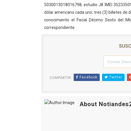
5030013018016798, estudio J8 IMEI 352335091
Dictan MasterClass en el 
dólar americano cada uno; tres (3) billetes de 
conocimiento el Fiscal Décimo Sexto del Min
Campo Elías avanza con pla
correspondiente.
Encuentro estadal fortalece
SUSC
Gobernador Arnaldo Sánche
Plan Quirúrgico Regional ll
Facebook
Twitter
COMPARTIR:
About Notiandes