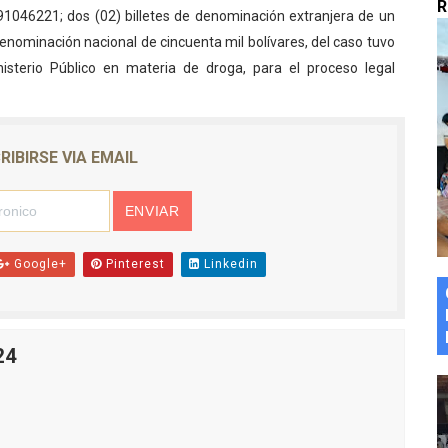
R
046221; dos (02) billetes de denominación extranjera de un
marco del Encuentro LAGO Venezuela, edición Mérida
denominación nacional de cincuenta mil bolívares, del caso tuvo
isterio Público en materia de droga, para el proceso legal
n de asfaltado
 la coordinación de políticas sociales en Mérida
RIBIRSE VIA EMAIL
z apadrina a más de 993 nuevos bachilleres de Mérida
ega a Pueblo Llano con la activación de dos quirófanos
Google+
Pinterest
Linkedin
24