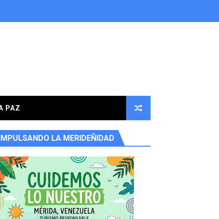
A PAZ
IMPULSANDO LA MERIDEÑIDAD
ores en la parroquia Osuna Rodríguez