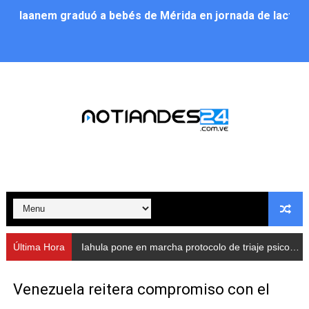
Iaanem graduó a bebés de Mérida en jornada de lactan
Iahula pone en marcha protocolo de triaje psicosocial 
Arranca en Rivas Dávila el Plan de Renovación de Voce
Alcalde Nelson Álvarez llevó jornada recreativa a la pa
CorpoMérida continúa con ciclos de formación
Fundacite culmina primera etapa de su Plan Vacacional
Nevado Gas optimiza servicio residencial en la Urbani
Balance semestral impulsa inclusión y atención a pers
Última Hora
Iahula pone en marcha protocolo de triaje psicosocial para atender a rescatistas
Plan Vacacional Comunitario “Ríe 2026” recorre las pa
Venezuela reitera compromiso con el
Alcaldía del Municipio Libertador realizó una jornada s