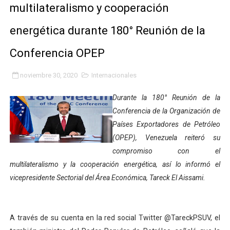
multilateralismo y cooperación
Fundacite Mérida dicta taller gratuito de electrónica b
energética durante 180° Reunión de la
INN-Mérida celebró el Lacto grado para promover el ini
Conferencia OPEP
Impulsan plan estratégico de seguridad ciudadana 2027
noviembre 30, 2020
Internacionales
Mérida impulsa desarrollo económico con taller de ma
Durante la 180° Reunión de la
Fomficc consolida alianzas e impulsa la economía com
Conferencia de la Organización de
Países Exportadores de Petróleo
Niños de Estudiantes de Mérida sembraron 110 árboles
(OPEP), Venezuela reiteró su
Corposalud y Secretaría Social fortalecen la atención e
compromiso con el
multilateralismo y la cooperación energética, así lo informó el
Inicia el plan vacacional Venezuela Renace en el sector
vicepresidente Sectorial del Área Económica, Tareck El Aissami.
Entregan planta eléctrica para fortalecer la atención sa
A través de su cuenta en la red social Twitter @TareckPSUV, el
Expertos inspeccionan espacios del OAN para la instal