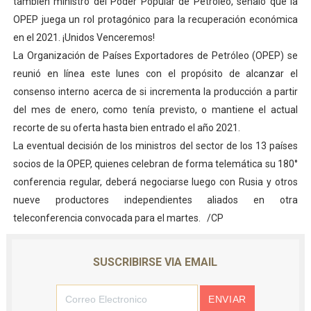
también ministro del Poder Popular de Petróleo, señaló que la
Dictan MasterClass en el marco del Encuentro LAGO Ve
OPEP juega un rol protagónico para la recuperación económica
en el 2021. ¡Unidos Venceremos!
Campo Elías avanza con plan de asfaltado
La Organización de Países Exportadores de Petróleo (OPEP) se
reunió en línea este lunes con el propósito de alcanzar el
Encuentro estadal fortalece la coordinación de polític
consenso interno acerca de si incrementa la producción a partir
del mes de enero, como tenía previsto, o mantiene el actual
Gobernador Arnaldo Sánchez apadrina a más de 993 nu
recorte de su oferta hasta bien entrado el año 2021.
Plan Quirúrgico Regional llega a Pueblo Llano con la ac
La eventual decisión de los ministros del sector de los 13 países
socios de la OPEP, quienes celebran de forma telemática su 180°
conferencia regular, deberá negociarse luego con Rusia y otros
nueve productores independientes aliados en otra
teleconferencia convocada para el martes. /CP
SUSCRIBIRSE VIA EMAIL