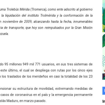
er gratuito de electrónica básica para jóvenes
ma Trolebús Mérida (Tromerca), como ente adscrito al gobierno
 la liquidación del instituto Trolmérida y la conformación de la
 grado para promover el inicio de una vida saludable
en noviembre de 2009, alcanzando hasta la fecha, innumerables
de seguridad ciudadana 2027-2029 en los 23 municipios
ia de transporte, que hoy son reimpulsados por la Gran Misión
zuela.
económico con taller de marcas y patentes
 e impulsa la economía comunal en Mérida
érida sembraron 110 árboles en su sede
do 95 millones 949 mil 771 usuarios, en sus tres sistemas de
ial fortalecen la atención en los municipios
este último, el cual se despliega con rutas por los cinco ejes
o los traslados de los merideños en casi la totalidad de los 23
enezuela Renace en el sector El Alcázar
ensionar su estructura de movilidad, extremando medidas de
ra fortalecer la atención sanitaria en Ejido
s casos de coronavirus en el país y la emergencia permanente
cios del OAN para la instalación del detector Cherenkov d
icolás Maduro, en marzo pasado.
I