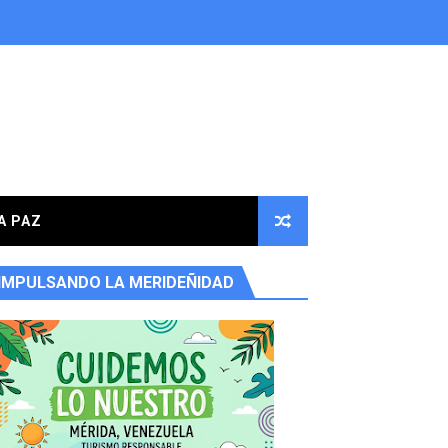
A PAZ
IMPULSANDO LA MERIDEÑIDAD
ores en la parroquia Osuna Rodríguez