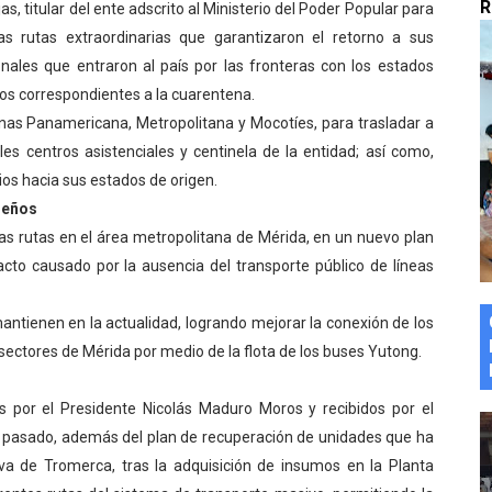
R
 titular del ente adscrito al Ministerio del Poder Popular para
marco del Encuentro LAGO Venezuela, edición Mérida
as rutas extraordinarias que garantizaron el retorno a sus
nales que entraron al país por las fronteras con los estados
n de asfaltado
sos correspondientes a la cuarentena.
nas Panamericana, Metropolitana y Mocotíes, para trasladar a
 la coordinación de políticas sociales en Mérida
ales centros asistenciales y centinela de la entidad; así como,
z apadrina a más de 993 nuevos bachilleres de Mérida
ios hacia sus estados de origen.
deños
ega a Pueblo Llano con la activación de dos quirófanos
s rutas en el área metropolitana de Mérida, en un nuevo plan
cto causado por la ausencia del transporte público de líneas
antienen en la actualidad, logrando mejorar la conexión de los
 sectores de Mérida por medio de la flota de los buses Yutong.
 por el Presidente Nicolás Maduro Moros y recibidos por el
o pasado, además del plan de recuperación de unidades que ha
iva de Tromerca, tras la adquisición de insumos en la Planta