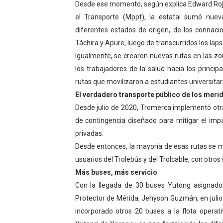
Desde ese momento, según explica Edward Rojas,
Dictan MasterClass en el 
el Transporte (Mppt), la estatal sumó nuev
diferentes estados de origen, de los connacio
Campo Elías avanza con pla
Táchira y Apure, luego de transcurridos los lap
Igualmente, se crearon nuevas rutas en las zo
Encuentro estadal fortalece
los trabajadores de la salud hacia los princip
Gobernador Arnaldo Sánche
rutas que movilizaron a estudiantes universitar
El verdadero transporte público de los meri
Plan Quirúrgico Regional ll
Desde julio de 2020, Tromerca implementó otra
de contingencia diseñado para mitigar el impa
privadas.
Desde entonces, la mayoría de esas rutas se m
usuarios del Trolebús y del Trolcable, con otros
Más buses, más servicio
Con la llegada de 30 buses Yutong asignados
Protector de Mérida, Jehyson Guzmán, en juli
incorporado otros 20 buses a la flota operat