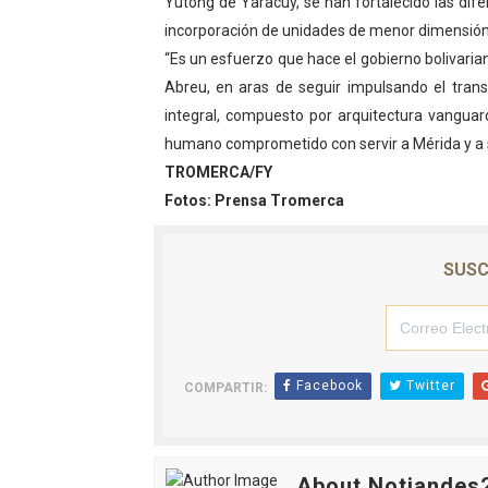
Yutong de Yaracuy, se han fortalecido las dif
incorporación de unidades de menor dimensión, 
“Es un esfuerzo que hace el gobierno bolivaria
Abreu, en aras de seguir impulsando el tran
integral, compuesto por arquitectura vanguard
humano comprometido con servir a Mérida y a su
TROMERCA/FY
Fotos: Prensa Tromerca
SUSC
Facebook
Twitter
COMPARTIR:
About Notiandes