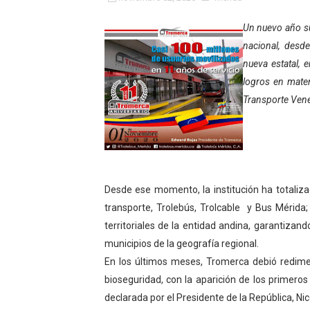
Fundacite Mérida dicta tall
Un nuevo año su
nacional, desde
INN-Mérida celebró el Lacto
nueva estatal, 
Impulsan plan estratégico 
logros en mater
Transporte Vene
Mérida impulsa desarrollo 
Fomficc consolida alianzas
Niños de Estudiantes de M
Desde ese momento, la institución ha totaliza
Corposalud y Secretaría Soc
transporte, Trolebús, Trolcable y Bus Mérida; 
territoriales de la entidad andina, garantizand
Inicia el plan vacacional V
municipios de la geografía regional.
En los últimos meses, Tromerca debió redim
Entregan planta eléctrica pa
bioseguridad, con la aparición de los primero
Expertos inspeccionan espa
declarada por el Presidente de la República, N