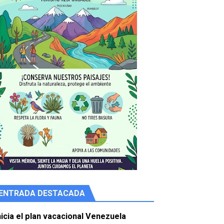
e agua
ENTRADA DESTACADA
nicia el plan vacacional Venezuela