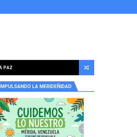
A PAZ
IMPULSANDO LA MERIDEÑIDAD
ores en la parroquia Osuna Rodríguez