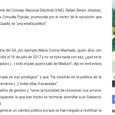
 grado para promover el inicio de una vida saludable
ente del Consejo Nacional Electoral (CNE), Rafael Simón Jiménez,
a Consulta Popular, promovida por el sector de la oposición que
de seguridad ciudadana 2027-2029 en los 23 municipios
aidó, es “una estafa política”.
económico con taller de marcas y patentes
 e impulsa la economía comunal en Mérida
echa del G4, por ejemplo María Corina Machado, quien dice con
érida sembraron 110 árboles en su sede
ltó el 16 de julio de 2017 y no se hizo nada con eso, ¿qué se le
ial fortalecen la atención en los municipios
aduro (…) todo el país quiere salir de Maduro”, dijo en entrevista
enezuela Renace en el sector El Alcázar
da en sus privilegios” y que “ha insistido en la política de la
cenarios (…) todas ellas fracasadas”.
ra fortalecer la atención sanitaria en Ejido
años de gestión y “tener la humildad de reconocer sus errores
isparate, lo que han hecho es terminar atornillar a un Gobierno
cios del OAN para la instalación del detector Cherenkov d
ó.
marco del Encuentro LAGO Venezuela, edición Mérida
n generar un cambio político porque se han negado a rectificar la
I