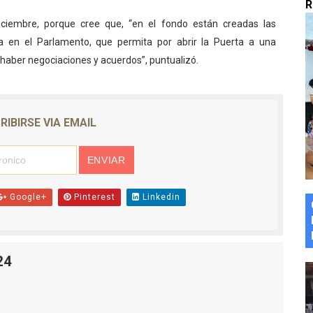
R
n de asfaltado
iciembre, porque cree que, “en el fondo están creadas las
ica en el Parlamento, que permita por abrir la Puerta a una
 la coordinación de políticas sociales en Mérida
haber negociaciones y acuerdos”, puntualizó.
z apadrina a más de 993 nuevos bachilleres de Mérida
ega a Pueblo Llano con la activación de dos quirófanos
RIBIRSE VIA EMAIL
érida en jornada de lactancia
Google+
Pinterest
Linkedin
24