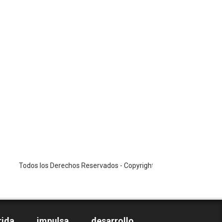
 los Derechos Reservados - Copyright ©2026 / PS / www.notiandes24.c
rida impulsa desarrollo