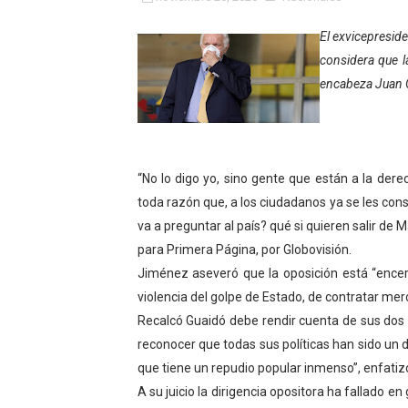
INN-Mérida celebró el Lacto
El exvicepresid
considera que l
Impulsan plan estratégico 
encabeza Juan Gu
Mérida impulsa desarrollo 
Fomficc consolida alianzas
“No lo digo yo, sino gente que están a la der
Niños de Estudiantes de M
toda razón que, a los ciudadanos ya se les consu
Corposalud y Secretaría Soc
va a preguntar al país? qué si quieren salir de M
para Primera Página, por Globovisión.
Inicia el plan vacacional V
Jiménez aseveró que la oposición está “encerra
violencia del golpe de Estado, de contratar mer
Entregan planta eléctrica pa
Recalcó Guaidó debe rendir cuenta de sus dos 
reconocer que todas sus políticas han sido un d
Expertos inspeccionan espa
que tiene un repudio popular inmenso”, enfatiz
Dictan MasterClass en el 
A su juicio la dirigencia opositora ha fallado e