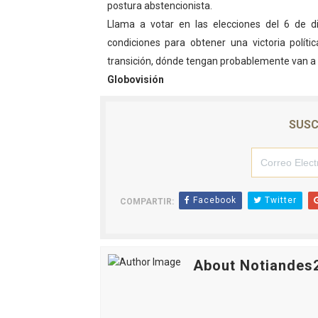
postura abstencionista.
Campo Elías avanza con pla
Llama a votar en las elecciones del 6 de d
condiciones para obtener una victoria polít
Encuentro estadal fortalece
transición, dónde tengan probablemente van a 
Globovisión
Gobernador Arnaldo Sánche
Plan Quirúrgico Regional ll
SUSC
Iaanem graduó a bebés de M
Facebook
Twitter
COMPARTIR:
About Notiandes