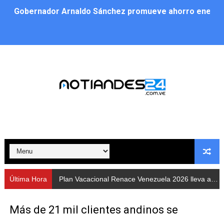
Plan Vacacional Renace Venezuela 2026 lleva activida
Plan de alumbrado público sustituye progresivamente m
Cuerpos de Seguridad activaron operativos nocturnos p
​Gobierno Bolivariano avanza en la instalación de nuev
Gobernación de Mérida despliega plan de atención integ
Alcaldía de Libertador impulsa el Plan Ofensiva Comuna
Cidata y el Observatorio Astronómico Nacional de Bras
Concejo Municipal de Zea celebra distinción de "Muni
Última Hora
Plan de alumbrado p
CIEPROL-ULA distingue al municipio Zea como "Munici
Más de 21 mil clientes andinos se
Plan Quirúrgico Regional llega a Pueblo Llano con la ac