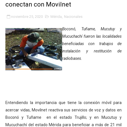
conectan con Movilnet
Iaanem graduó a bebés de Mérida en jornada de lactan
noviembre 25, 2020
Mérida
,
Nacionales
Iahula pone en marcha protocolo de triaje psicosocial 
Boconó, Tuñame, Mucutuy y
Arranca en Rivas Dávila el Plan de Renovación de Voce
Mucuchachí fueron las localidades
beneficiadas con trabajos de
Alcalde Nelson Álvarez llevó jornada recreativa a la pa
instalación y restitución de
CorpoMérida continúa con ciclos de formación
radiobases.
Fundacite culmina primera etapa de su Plan Vacacional
Nevado Gas optimiza servicio residencial en la Urbani
Balance semestral impulsa inclusión y atención a pers
Entendiendo la importancia que tiene la conexión móvil para
Plan Vacacional Comunitario “Ríe 2026” recorre las pa
acercar vidas, Movilnet reactiva sus servicios de voz y datos en
Boconó y Tuñame en el estado Trujillo; y en Mucutuy y
Alcaldía del Municipio Libertador realizó una jornada s
Mucuchachí del estado Mérida para beneficiar a más de 21 mil