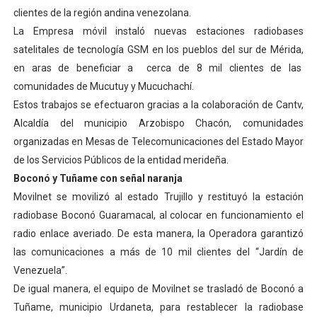
clientes de la región andina venezolana.
Fundacite Mérida dicta taller gratuito de electrónica b
La Empresa móvil instaló nuevas estaciones radiobases
INN-Mérida celebró el Lacto grado para promover el ini
satelitales de tecnología GSM en los pueblos del sur de Mérida,
en aras de beneficiar a cerca de 8 mil clientes de las
Impulsan plan estratégico de seguridad ciudadana 2027
comunidades de Mucutuy y Mucuchachí.
Estos trabajos se efectuaron gracias a la colaboración de Cantv,
Jornada social benefició a 250 familias en Los Guarima
Alcaldía del municipio Arzobispo Chacón, comunidades
organizadas en Mesas de Telecomunicaciones del Estado Mayor
Gobernador Arnaldo Sánchez promueve ahorro energé
de los Servicios Públicos de la entidad merideña.
Boconó y Tuñame con señal naranja
Movilnet se movilizó al estado Trujillo y restituyó la estación
radiobase Boconó Guaramacal, al colocar en funcionamiento el
radio enlace averiado. De esta manera, la Operadora garantizó
las comunicaciones a más de 10 mil clientes del “Jardín de
Venezuela”.
De igual manera, el equipo de Movilnet se trasladó de Boconó a
Tuñame, municipio Urdaneta, para restablecer la radiobase