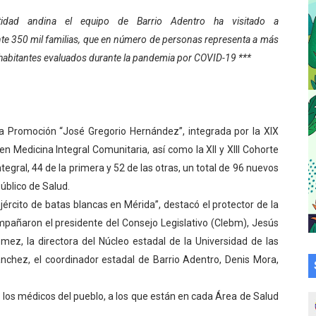
a en la transformación del hospital Sor Juana Inés
idad andina el equipo de Barrio Adentro ha visitado a
 350 mil familias, que en número de personas representa a más
 sobre gaita de tambora con Fundecem
 habitantes evaluados durante la pandemia por COVID-19 ***
tra sus avances en visita del Consejo Legislativo
ción celebra Semana Internacional de la Lactancia Materna
la Promoción “José Gregorio Hernández”, integrada por la XIX
alece el desarrollo productivo en Rangel
n Medicina Integral Comunitaria, así como la XII y XIII Cohorte
gral, 44 de la primera y 52 de las otras, un total de 96 nuevos
para aspirantes al curso de Emergencia Prehospitalaria
úblico de Salud.
rcito de batas blancas en Mérida”, destacó el protector de la
émica de médicos en proceso de ruralidad
añaron el presidente del Consejo Legislativo (Clebm), Jesús
 comunal en El Vigía con microcréditos a emprendedores y
ez, la directora del Núcleo estadal de la Universidad de las
nchez, el coordinador estadal de Barrio Adentro, Denis Mora,
 de bacheo en el sector La Montañita
os médicos del pueblo, a los que están en cada Área de Salud
l taller vacacional de origami