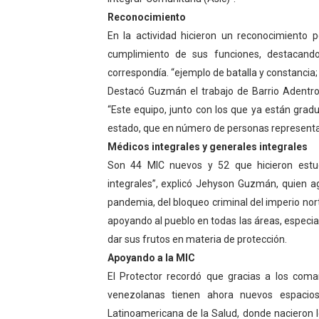
Reconocimiento
El Lactario del Iahula cele
En la actividad hicieron un reconocimiento p
Plan Vacacional "Venezuela 
cumplimiento de sus funciones, destacando
correspondía. “ejemplo de batalla y constancia;
Iniciación al yoga reúne a
Destacó Guzmán el trabajo de Barrio Adentro
“Este equipo, junto con los que ya están grad
Mincomunas impulsa el auto
estado, que en número de personas representa 
Expertos inspeccionan espa
Médicos integrales y generales integrales
Son 44 MIC nuevos y 52 que hicieron estud
integrales”, explicó Jehyson Guzmán, quien a
pandemia, del bloqueo criminal del imperio nor
apoyando al pueblo en todas las áreas, especi
dar sus frutos en materia de protección.
Apoyando a la MIC
El Protector recordó que gracias a los com
venezolanas tienen ahora nuevos espacio
Latinoamericana de la Salud, donde nacieron l