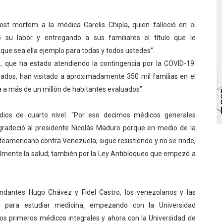
bra la Semana Mundial de la Lactancia Materna
ost mortem a la médica Carelis Chipía, quien falleció en el
Ríe 2026" brinda recreación y cultura a niños del municipio
 su labor y entregando a sus familiares el título que le
 que sea ella ejemplo para todas y todos ustedes”.
 diversos clubes deportivos de Zea en una enriquecedora jo
, que ha estado atendiendo la contingencia por la COVID-19.
uados, han visitado a aproximadamente 350 mil familias en el
gobierno en Mérida con plan de actualización y atención ter
a más de un millón de habitantes evaluados”.
cios del OAN para la instalación del detector Cherenkov d
ios de cuarto nivel. “Por eso decimos médicos generales
gradeció al presidente Nicolás Maduro porque en medio de la
teamericano contra Venezuela, sigue resistiendo y no se rinde,
almente la salud; también por la Ley Antibloqueo que empezó a
andantes Hugo Chávez y Fidel Castro, los venezolanos y las
s para estudiar medicina, empezando con la Universidad
os primeros médicos integrales y ahora con la Universidad de