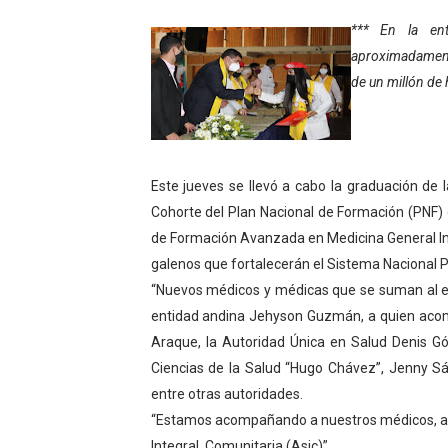
Gobierno bolivariano avanz
*** En la ent
aproximadamente
Niños merideños aprenden
de un millón de
Hospital universitario mues
Instituto Nacional de Nutri
Este jueves se llevó a cabo la graduación de 
Gobernación de Mérida fort
Cohorte del Plan Nacional de Formación (PNF) e
de Formación Avanzada en Medicina General Inte
Corposalud inició talleres 
galenos que fortalecerán el Sistema Nacional P
“Nuevos médicos y médicas que se suman al ejé
Fortalecen formación acad
entidad andina Jehyson Guzmán, a quien acomp
Fortaleciendo la economía
Araque, la Autoridad Única en Salud Denis Góm
Ciencias de la Salud “Hugo Chávez”, Jenny Sá
Campo Elías consolida plan
entre otras autoridades.
“Estamos acompañando a nuestros médicos, a l
Fundecem inició con éxito e
Integral Comunitaria (Asic)”.