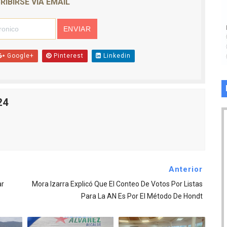
RIBIRSE VIA EMAIL
Google+
Pinterest
Linkedin
24
Anterior
ar
Mora Izarra Explicó Que El Conteo De Votos Por Listas
Para La AN Es Por El Método De Hondt