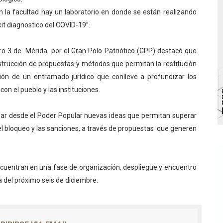
 la facultad hay un laboratorio en donde se están realizando
va sonrisas y prevención a Torondoy
kit diagnostico del COVID-19”.
e conocimientos con Encuentro de Formadores Comunales 
ro 3 de Mérida por el Gran Polo Patriótico (GPP) destacó que
 Deportivo lanza Plan Agosto Escuelas Abiertas 2026
strucción de propuestas y métodos que permitan la restitución
ción de un entramado jurídico que conlleve a profundizar los
 Parque Recreacional Tilingo del Niño y la Niña Azulitense
on el pueblo y las instituciones.
para aspirantes al curso de Emergencia Prehospitalaria
ar desde el Poder Popular nuevas ideas que permitan superar
el bloqueo y las sanciones, a través de propuestas que generen
cuentran en una fase de organización, despliegue y encuentro
a del próximo seis de diciembre.