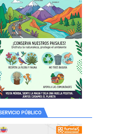
y Valero
n
SERVICIO PÚBLICO