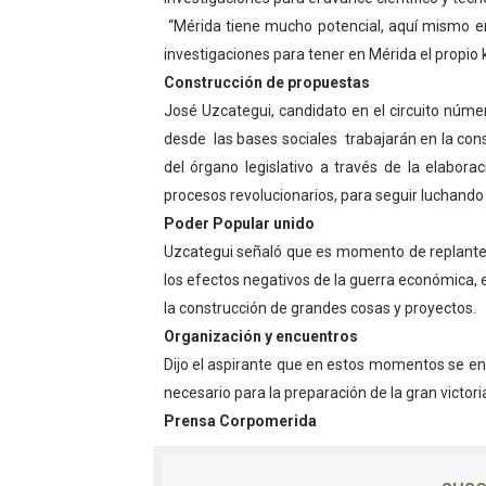
“Mérida tiene mucho potencial, aquí mismo en
Venezuela Renace 2026 lle
investigaciones para tener en Mérida el propio 
Mérida impulsa el mapa d
Construcción de propuestas
José Uzcategui, candidato en el circuito núme
Complejo Educativo Talento
desde las bases sociales trabajarán en la con
del órgano legislativo a través de la elabora
Arnaldo Sánchez reinaugura
procesos revolucionarios, para seguir luchando c
Corposalud inició talleres 
Poder Popular unido
Uzcategui señaló que es momento de replante
los efectos negativos de la guerra económica, 
la construcción de grandes cosas y proyectos.
Organización y encuentros
Dijo el aspirante que en estos momentos se en
necesario para la preparación de la gran victori
Prensa Corpomerida