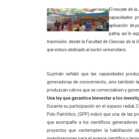
Inicia el Plan Cultura Vaca
El rescate de l
capacidades pr
Ibime inició tradicional pl
aplicación de po
patria, así lo 
Merideños disfrutarán del 
trasmisión, desde la Facultad de Ciencias de la
Recreación y formación for
que estuvo dedicado al sector universitario.
Club "Rápidos de Zea" brill
Guzmán señaló que las capacidades product
84 estudiantes celebraron 
generadoras de conocimiento, sino también l
produzcan rubros que se comercialicen y genere
Cmdnna lleva esperanza y a
Una ley que garantice bienestar a los invest
Comunas de Obispo Ramos d
Durante su participación en el espacio radial, 
Polo Patriótico, (GPP) indicó que una de las p
Arrancó Plan Vacacional C
que acompañe a los científicos generadores
proyectos que contemplen la habilitación d
Plan Vacacional Venezuela 
investigaciones para el avance científico y tecn