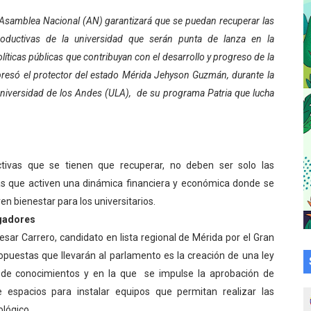
cional 2026 en el estado Mérida
a Asamblea Nacional (AN) garantizará que se puedan recuperar las
oductivas de la universidad que serán punta de lanza en la
an vacacional Aventuras en Vacaciones
líticas públicas que contribuyan con el desarrollo y progreso de la
expresó el protector del estado Mérida Jehyson Guzmán, durante la
Plan Agosto Escuelas Abiertas 2026
 Universidad de los Andes (ULA), de su programa Patria que lucha
talecen la integración comunitaria en Campo Elías
ó en el Primer Festival de Atletismo en homenaje a Giovann
ivas que se tienen que recuperar, no deben ser solo las
su graduación en el Complejo Educativo Aristóbulo Istúriz
as que activen una dinámica financiera y económica donde se
n bienestar para los universitarios.
tención a casas de abrigo en Mérida
igadores
e Lora avanzan hacia el empoderamiento y la autogestió
Cesar Carrero, candidato en lista regional de Mérida por el Gran
ropuestas que llevarán al parlamento es la creación de una ley
omunitario Venezuela Renace 2026 en la Don Perucho
 de conocimientos y en la que se impulse la aprobación de
e espacios para instalar equipos que permitan realizar las
Renace 2026 arrancó con alegría en Lagunillas
ológico.