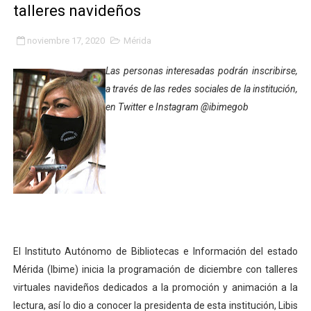
talleres navideños
Fundacite Mérida dicta taller gratuito de electrónica b
noviembre 17, 2020
Mérida
INN-Mérida celebró el Lacto grado para promover el ini
Las personas interesadas podrán inscribirse,
Impulsan plan estratégico de seguridad ciudadana 2027
a través de las redes sociales de la institución,
en Twitter e Instagram @ibimegob
Mérida impulsa desarrollo económico con taller de ma
Fomficc consolida alianzas e impulsa la economía com
Niños de Estudiantes de Mérida sembraron 110 árboles
Corposalud y Secretaría Social fortalecen la atención e
Inicia el plan vacacional Venezuela Renace en el sector
El Instituto Autónomo de Bibliotecas e Información del estado
Entregan planta eléctrica para fortalecer la atención sa
Mérida (Ibime) inicia la programación de diciembre con talleres
virtuales navideños dedicados a la promoción y animación a la
Expertos inspeccionan espacios del OAN para la instal
lectura, así lo dio a conocer la presidenta de esta institución, Libis