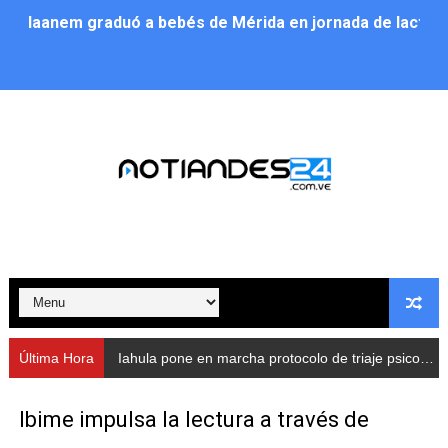
Iaanem graduó a bebés de Mérida en jornada de lactan
Iahula pone en marcha protocolo de triaje psicosocial 
Arranca en Rivas Dávila el Plan de Renovación de Voce
Alcalde Nelson Álvarez llevó jornada recreativa a la pa
CorpoMérida continúa con ciclos de formación
Fundacite culmina primera etapa de su Plan Vacacional
Nevado Gas optimiza servicio residencial en la Urbani
Balance semestral impulsa inclusión y atención a pers
Última Hora
Iahula pone en marcha protocolo de triaje psicosocial para atender a rescatistas
Plan Vacacional Comunitario “Ríe 2026” recorre las pa
Ibime impulsa la lectura a través de
Alcaldía del Municipio Libertador realizó una jornada s