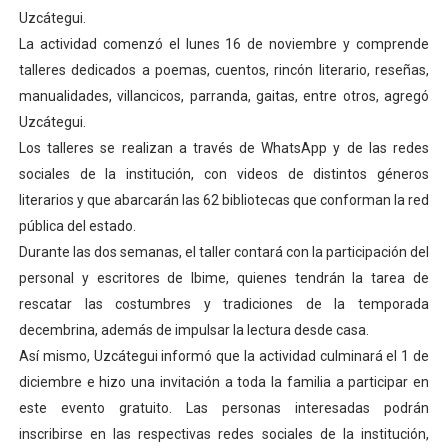
Uzcátegui.
Dictan MasterClass en el marco del Encuentro LAGO Ve
La actividad comenzó el lunes 16 de noviembre y comprende
Campo Elías avanza con plan de asfaltado
talleres dedicados a poemas, cuentos, rincón literario, reseñas,
manualidades, villancicos, parranda, gaitas, entre otros, agregó
Encuentro estadal fortalece la coordinación de polític
Uzcátegui.
Los talleres se realizan a través de WhatsApp y de las redes
Gobernador Arnaldo Sánchez apadrina a más de 993 nu
sociales de la institución, con videos de distintos géneros
literarios y que abarcarán las 62 bibliotecas que conforman la red
Plan Quirúrgico Regional llega a Pueblo Llano con la ac
pública del estado.
Durante las dos semanas, el taller contará con la participación del
personal y escritores de Ibime, quienes tendrán la tarea de
rescatar las costumbres y tradiciones de la temporada
decembrina, además de impulsar la lectura desde casa.
Así mismo, Uzcátegui informó que la actividad culminará el 1 de
diciembre e hizo una invitación a toda la familia a participar en
este evento gratuito. Las personas interesadas podrán
inscribirse en las respectivas redes sociales de la institución,