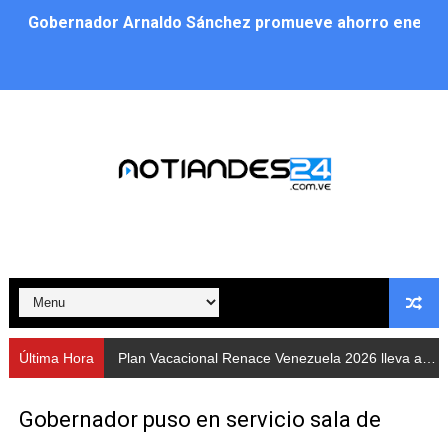
Gobernador Arnaldo Sánchez promueve ahorro energé
Plan Vacacional Renace Venezuela 2026 lleva activida
Plan de alumbrado público sustituye progresivamente m
Cuerpos de Seguridad activaron operativos nocturnos p
​Gobierno Bolivariano avanza en la instalación de nuev
Gobernación de Mérida despliega plan de atención integ
Alcaldía de Libertador impulsa el Plan Ofensiva Comuna
Cidata y el Observatorio Astronómico Nacional de Bras
Última Hora
Plan Vacacional Renace Venezuela 2026 lleva actividades recreativas a Los Guaimaros
Concejo Municipal de Zea celebra distinción de "Muni
Gobernador puso en servicio sala de
CIEPROL-ULA distingue al municipio Zea como "Munici