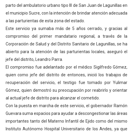
parto del ambulatorio urbano tipo III de San Juan de Lagunillas en
Alcaldía del Municipio Libertador realizó una jornada s
el municipio Sucre, con la intención de brindar atención adecuada
Fundacite Mérida dicta taller gratuito de electrónica b
a las parturientas de esta zona del estado.
Este servicio ya sumaba más de 5 años cerrado, y gracias al
INN-Mérida celebró el Lacto grado para promover el ini
compromiso del primer mandatario regional, a través de la
Corporación de Salud y del Distrito Sanitario de Lagunillas, se ha
Impulsan plan estratégico de seguridad ciudadana 2027
abierto para la atención de las parturientas locales, aseguró el
jefe del distrito, Leandro Parra.
Jornada social benefició a 250 familias en Los Guarima
El compromiso fue adelantado por el médico Sigilfredo Gómez,
quien como jefe del distrito de entonces, inició los trabajos de
recuperación del servicio, el testigo fue tomado por Yulimar
Gómez, quien demostró su preocupación por reabrirlo y orientar
al actual jefe de distrito para alcanzar el cometido.
Con la puesta en marcha de este servicio, el gobernador Ramón
Guevara suma espacios para ayudar a descongestionar las áreas
importantes tanto del Materno Infantil de Ejido como del mismo
Instituto Autónomo Hospital Universitario de los Andes, ya que