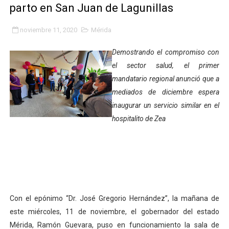
parto en San Juan de Lagunillas
Plan Quirúrgico Regional llega a Pueblo Llano con la ac
noviembre 11, 2020
Mérida
Iaanem graduó a bebés de Mérida en jornada de lactan
Demostrando el compromiso con
Iahula pone en marcha protocolo de triaje psicosocial 
el sector salud, el primer
mandatario regional anunció que a
Arranca en Rivas Dávila el Plan de Renovación de Voce
mediados de diciembre espera
Alcalde Nelson Álvarez llevó jornada recreativa a la pa
inaugurar un servicio similar en el
hospitalito de Zea
CorpoMérida continúa con ciclos de formación
Fundacite culmina primera etapa de su Plan Vacacional
Nevado Gas optimiza servicio residencial en la Urbani
Balance semestral impulsa inclusión y atención a pers
Con el epónimo “Dr. José Gregorio Hernández”, la mañana de
este miércoles, 11 de noviembre, el gobernador del estado
Plan Vacacional Comunitario “Ríe 2026” recorre las pa
Mérida, Ramón Guevara, puso en funcionamiento la sala de