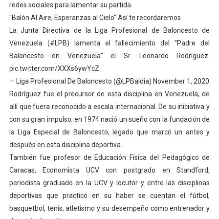
redes sociales para lamentar su partida.
Campo Elías avanza con plan de asfaltado
"Balón Al Aire, Esperanzas al Cielo" Así te recordaremos
La Junta Directiva de la Liga Profesional de Baloncesto de
Encuentro estadal fortalece la coordinación de polític
Venezuela (#LPB) lamenta el fallecimiento del "Padre del
Baloncesto en Venezuela" el Sr. Leonardo Rodríguez.
Gobernador Arnaldo Sánchez apadrina a más de 993 nu
pic.twitter.com/XXXs6ywYcZ
Plan Quirúrgico Regional llega a Pueblo Llano con la ac
— Liga Profesional De Baloncesto (@LPBaldia) November 1, 2020
Rodríguez fue el precursor de esta disciplina en Venezuela, de
Iaanem graduó a bebés de Mérida en jornada de lactan
allí que fuera reconocido a escala internacional. De su iniciativa y
con su gran impulso, en 1974 nació un sueño con la fundación de
la Liga Especial de Baloncesto, legado que marcó un antes y
después en esta disciplina deportiva.
También fue profesor de Educación Física del Pedagógico de
Caracas, Economista UCV con postgrado en Standford,
periodista graduado en la UCV y locutor y entre las disciplinas
deportivas que practicó en su haber se cuentan el fútbol,
basquetbol, tenis, atletismo y su desempeño como entrenador y