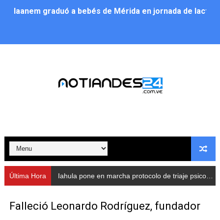
Iahula pone en marcha protocolo de triaje psicosocial 
Arranca en Rivas Dávila el Plan de Renovación de Voce
Alcalde Nelson Álvarez llevó jornada recreativa a la pa
CorpoMérida continúa con ciclos de formación
Fundacite culmina primera etapa de su Plan Vacacional
Nevado Gas optimiza servicio residencial en la Urbani
Balance semestral impulsa inclusión y atención a pers
Plan Vacacional Comunitario “Ríe 2026” recorre las pa
Última Hora
Iahula pone en marcha protocolo de triaje psicosocial para atender a rescatistas
Alcaldía del Municipio Libertador realizó una jornada s
Falleció Leonardo Rodríguez, fundador
Fundacite Mérida dicta taller gratuito de electrónica b