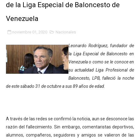
de la Liga Especial de Baloncesto de
INN-Mérida celebró el Lacto grado para promover el ini
Venezuela
Impulsan plan estratégico de seguridad ciudadana 2027
noviembre 01, 2020
Nacionales
Mérida impulsa desarrollo económico con taller de ma
Leonardo Rodríguez, fundador de
Fomficc consolida alianzas e impulsa la economía com
la Liga Especial de Baloncesto en
Venezuela o como se le conoce en
Niños de Estudiantes de Mérida sembraron 110 árboles
su actualidad Liga Profesional de
Corposalud y Secretaría Social fortalecen la atención e
Baloncesto, LPB, falleció la noche
de este sábado 31 de octubre a sus 89 años de edad.
Inicia el plan vacacional Venezuela Renace en el sector
Entregan planta eléctrica para fortalecer la atención sa
A través de las redes se confirmó la noticia, aun se desconoce las
Expertos inspeccionan espacios del OAN para la instal
razón del fallecimiento. Sin embargo, comentaristas deportivos,
Dictan MasterClass en el marco del Encuentro LAGO Ve
alumnos, compañeros, seguidores y amigos se valieron de las