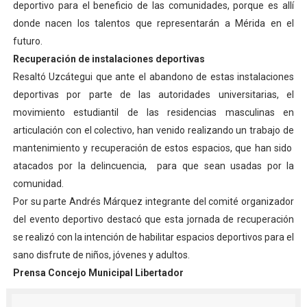
deportivo para el beneficio de las comunidades, porque es allí
El Lactario del Iahula celebra la Semana Mundial de la 
donde nacen los talentos que representarán a Mérida en el
futuro.
Plan Vacacional "Venezuela Ríe 2026" brinda recreación 
Recuperación de instalaciones deportivas
Resaltó Uzcátegui que ante el abandono de estas instalaciones
Iniciación al yoga reúne a diversos clubes deportivos 
deportivas por parte de las autoridades universitarias, el
Mincomunas impulsa el autogobierno en Mérida con plan 
movimiento estudiantil de las residencias masculinas en
articulación con el colectivo, han venido realizando un trabajo de
Expertos inspeccionan espacios del OAN para la instal
mantenimiento y recuperación de estos espacios, que han sido
atacados por la delincuencia, para que sean usadas por la
comunidad.
Por su parte Andrés Márquez integrante del comité organizador
del evento deportivo destacó que esta jornada de recuperación
se realizó con la intención de habilitar espacios deportivos para el
sano disfrute de niños, jóvenes y adultos.
Prensa Concejo Municipal Libertador