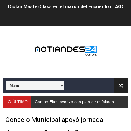
Dictan MasterClass en el marco del Encuentro LAGO Ve
Campo Elías avanza con plan de asfaltado
Encuentro estadal fortalece la coordinación de polític
Gobernador Arnaldo Sánchez apadrina a más de 993 nu
Venezuela instala su primer detector de astropartícula
Consolidan planificación técnica en el Complejo Educat
Mérida fortalece su reserva deportiva de cara a comp
Gobernación de Mérida instalará mesa de trabajo con 
LO ÚLTIMO
Campo Elías avanza con plan de asfaltado
Niños merideños potencian su talento en plan vacaciona
Concejo Municipal apoyó jornada
Fundecem ofrece taller de bordado en punto de cruz