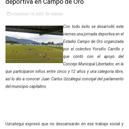
deportiva en Campo de Oro
Gobierno bolivariano avanza en la transformación del h
noviembre 14, 2020
Mérida
Niños merideños aprenden sobre gaita de tambora co
Con todo éxito se desarrolló este
Hospital universitario muestra sus avances en visita de
viernes una jornada deportiva en el
Estadio Campo de Oro organizada
Instituto Nacional de Nutrición celebra Semana Interna
por el colectivo Yorsiño Carrillo y
que contó con el apoyo del
Gobernación de Mérida fortalece el desarrollo product
Concejo Municipal Libertador, en la
Corposalud inició talleres para aspirantes al curso de
que participaron niños entre cinco y 12 años y una categoría libre,
así lo dio a conocer Juan Carlos Uzcátegui concejal del parlamento
Fortalecen formación académica de médicos en proces
del municipio capitalino.
Fortaleciendo la economía comunal en El Vigía con mi
Campo Elías consolida plan de bacheo en el sector La 
Fundecem inició con éxito el taller vacacional de origa
Uzcategui expresó que no descansarán en ese trabajo social y