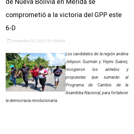
de Nueva Bolivia en Mérida se
Inicia el Plan Cultura Vacacional 2026 en el estado Méri
comprometió a la victoria del GPP este
Ibime inició tradicional plan vacacional Aventuras en V
6-D
Merideños disfrutarán del Plan Agosto Escuelas Abier
noviembre 22, 2020
Mérida
Recreación y formación fortalecen la integración comu
Los candidatos de la región andina
Club "Rápidos de Zea" brilló en el Primer Festival de 
Jehyson Guzmán y Yeymi Suárez,
recogieron los anhelos y
84 estudiantes celebraron su graduación en el Complejo
propuestas que sumarán al
Programa de Cambio de la
Cmdnna lleva esperanza y atención a casas de abrigo 
Asamblea Nacional, para fortalecer
la democracia revolucionaria.
Comunas de Obispo Ramos de Lora avanzan hacia el em
Arrancó Plan Vacacional Comunitario Venezuela Renac
Plan Vacacional Venezuela Renace 2026 arrancó con ale