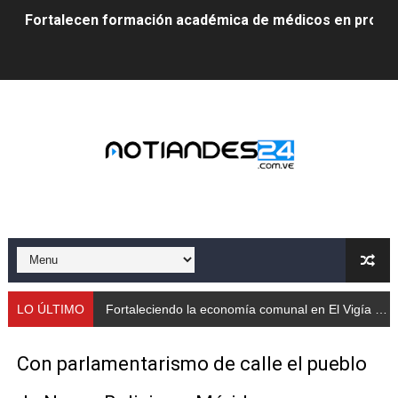
Fortalecen formación académica de médicos en proces
Fortaleciendo la economía comunal en El Vigía con mi
Campo Elías consolida plan de bacheo en el sector La 
Fundecem inició con éxito el taller vacacional de origa
El Lactario del Iahula celebra la Semana Mundial de la 
Plan Vacacional "Venezuela Ríe 2026" brinda recreación 
Iniciación al yoga reúne a diversos clubes deportivos 
Mincomunas impulsa el autogobierno en Mérida con plan 
LO ÚLTIMO
Fortaleciendo la economía comunal en El Vigía con microcréditos a emprendedores y producto
‎Unión cívico militar rindió honores a la Bandera Nacion
Con parlamentarismo de calle el pueblo
Gobernación de Mérida realizó jornada socialista en Ec