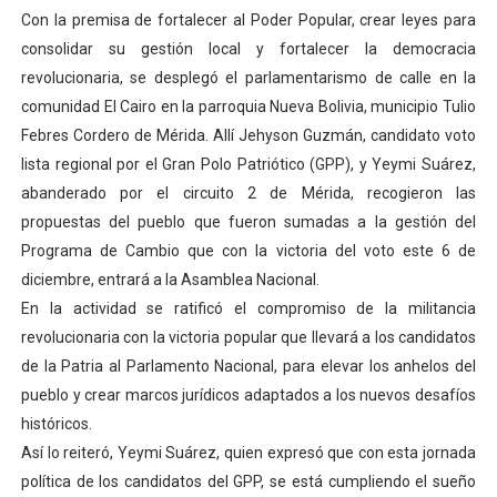
Con la premisa de fortalecer al Poder Popular, crear leyes para
Venezuela Renace 2026 lleva sonrisas y prevención a 
consolidar su gestión local y fortalecer la democracia
Mérida impulsa el mapa de conocimientos con Encuen
revolucionaria, se desplegó el parlamentarismo de calle en la
comunidad El Cairo en la parroquia Nueva Bolivia, municipio Tulio
Complejo Educativo Talento Deportivo lanza Plan Agos
Febres Cordero de Mérida. Allí Jehyson Guzmán, candidato voto
lista regional por el Gran Polo Patriótico (GPP), y Yeymi Suárez,
Arnaldo Sánchez reinaugura Parque Recreacional Tilingo
abanderado por el circuito 2 de Mérida, recogieron las
propuestas del pueblo que fueron sumadas a la gestión del
Corposalud inició talleres para aspirantes al curso de
Programa de Cambio que con la victoria del voto este 6 de
diciembre, entrará a la Asamblea Nacional.
En la actividad se ratificó el compromiso de la militancia
revolucionaria con la victoria popular que llevará a los candidatos
de la Patria al Parlamento Nacional, para elevar los anhelos del
pueblo y crear marcos jurídicos adaptados a los nuevos desafíos
históricos.
Así lo reiteró, Yeymi Suárez, quien expresó que con esta jornada
política de los candidatos del GPP, se está cumpliendo el sueño