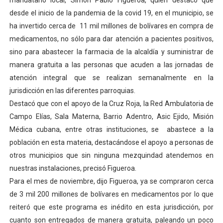
mandatario local, Simón Pablo Figueroa, quien destacó que
El Lactario del Iahula celebra la Semana Mundial de la 
desde el inicio de la pandemia de la covid 19, en el municipio, se
ha invertido cerca de 11 mil millones de bolívares en compra de
Plan Vacacional "Venezuela Ríe 2026" brinda recreación 
medicamentos, no sólo para dar atención a pacientes positivos,
sino para abastecer la farmacia de la alcaldía y suministrar de
Iniciación al yoga reúne a diversos clubes deportivos 
manera gratuita a las personas que acuden a las jornadas de
atención integral que se realizan semanalmente en la
Mincomunas impulsa el autogobierno en Mérida con plan 
jurisdicción en las diferentes parroquias.
Expertos inspeccionan espacios del OAN para la instal
Destacó que con el apoyo de la Cruz Roja, la Red Ambulatoria de
Campo Elías, Sala Materna, Barrio Adentro, Asic Ejido, Misión
Médica cubana, entre otras instituciones, se abastece a la
población en esta materia, destacándose el apoyo a personas de
otros municipios que sin ninguna mezquindad atendemos en
nuestras instalaciones, precisó Figueroa.
Para el mes de noviembre, dijo Figueroa, ya se compraron cerca
de 3 mil 200 millones de bolívares en medicamentos por lo que
reiteró que este programa es inédito en esta jurisdicción, por
cuanto son entregados de manera gratuita, paleando un poco