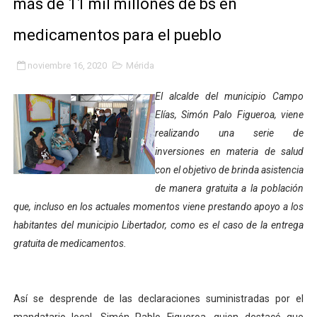
más de 11 mil millones de bs en
Gobierno bolivariano avanza en la transformación del h
medicamentos para el pueblo
Niños merideños aprenden sobre gaita de tambora co
noviembre 16, 2020
Mérida
Hospital universitario muestra sus avances en visita de
El alcalde del municipio Campo
Instituto Nacional de Nutrición celebra Semana Interna
Elías, Simón Palo Figueroa, viene
realizando una serie de
Gobernación de Mérida fortalece el desarrollo product
inversiones en materia de salud
con el objetivo de brinda asistencia
Corposalud inició talleres para aspirantes al curso de
de manera gratuita a la población
que, incluso en los actuales momentos viene prestando apoyo a los
Fortalecen formación académica de médicos en proces
habitantes del municipio Libertador, como es el caso de la entrega
Fortaleciendo la economía comunal en El Vigía con mi
gratuita de medicamentos.
Campo Elías consolida plan de bacheo en el sector La 
Así se desprende de las declaraciones suministradas por el
Fundecem inició con éxito el taller vacacional de origa