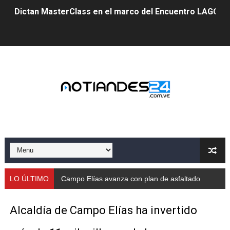
Dictan MasterClass en el marco del Encuentro LAGO Ve
Campo Elías avanza con plan de asfaltado
Encuentro estadal fortalece la coordinación de polític
Gobernador Arnaldo Sánchez apadrina a más de 993 nu
Venezuela instala su primer detector de astropartícula
Consolidan planificación técnica en el Complejo Educat
Mérida fortalece su reserva deportiva de cara a comp
Gobernación de Mérida instalará mesa de trabajo con 
LO ÚLTIMO
Campo Elías avanza con plan de asfaltado
Niños merideños potencian su talento en plan vacaciona
Alcaldía de Campo Elías ha invertido
Fundecem ofrece taller de bordado en punto de cruz