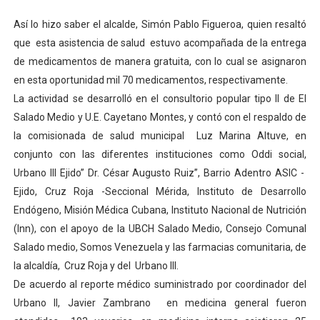
El Lactario del Iahula celebra la Semana Mundial de la 
Así lo hizo saber el alcalde, Simón Pablo Figueroa, quien resaltó
que esta asistencia de salud estuvo acompañada de la entrega
Plan Vacacional "Venezuela Ríe 2026" brinda recreación 
de medicamentos de manera gratuita, con lo cual se asignaron
en esta oportunidad mil 70 medicamentos, respectivamente.
Iniciación al yoga reúne a diversos clubes deportivos 
La actividad se desarrolló en el consultorio popular tipo II de El
Mincomunas impulsa el autogobierno en Mérida con plan 
Salado Medio y U.E. Cayetano Montes, y contó con el respaldo de
la comisionada de salud municipal Luz Marina Altuve, en
Expertos inspeccionan espacios del OAN para la instal
conjunto con las diferentes instituciones como Oddi social,
Urbano III Ejido” Dr. César Augusto Ruiz”, Barrio Adentro ASIC -
Ejido, Cruz Roja -Seccional Mérida, Instituto de Desarrollo
Endógeno, Misión Médica Cubana, Instituto Nacional de Nutrición
(Inn), con el apoyo de la UBCH Salado Medio, Consejo Comunal
Salado medio, Somos Venezuela y las farmacias comunitaria, de
la alcaldía, Cruz Roja y del Urbano III.
De acuerdo al reporte médico suministrado por coordinador del
Urbano II, Javier Zambrano en medicina general fueron