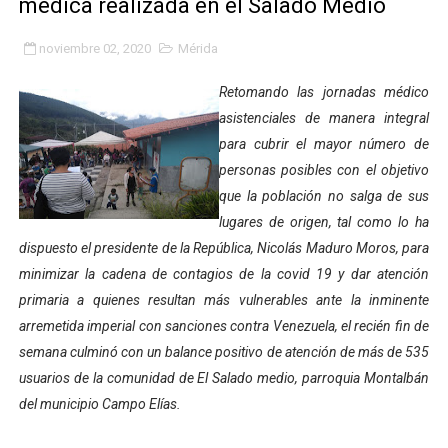
médica realizada en el Salado Medio
Gobierno bolivariano avanza en la transformación del h
noviembre 02, 2020
Mérida
Niños merideños aprenden sobre gaita de tambora co
Retomando las jornadas médico
Hospital universitario muestra sus avances en visita de
asistenciales de manera integral
para cubrir el mayor número de
Instituto Nacional de Nutrición celebra Semana Interna
personas posibles con el objetivo
que la población no salga de sus
Gobernación de Mérida fortalece el desarrollo product
lugares de origen, tal como lo ha
Corposalud inició talleres para aspirantes al curso de
dispuesto el presidente de la República, Nicolás Maduro Moros, para
minimizar la cadena de contagios de la covid 19 y dar atención
Fortalecen formación académica de médicos en proces
primaria a quienes resultan más vulnerables ante la inminente
arremetida imperial con sanciones contra Venezuela, el recién fin de
Fortaleciendo la economía comunal en El Vigía con mi
semana culminó con un balance positivo de atención de más de 535
usuarios de la comunidad de El Salado medio, parroquia Montalbán
Campo Elías consolida plan de bacheo en el sector La 
del municipio Campo Elías.
Fundecem inició con éxito el taller vacacional de origa