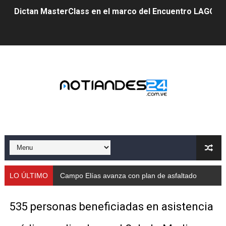
Dictan MasterClass en el marco del Encuentro LAGO Ve
Campo Elías avanza con plan de asfaltado
Encuentro estadal fortalece la coordinación de polític
Gobernador Arnaldo Sánchez apadrina a más de 993 nu
Venezuela instala su primer detector de astropartícula
Consolidan planificación técnica en el Complejo Educat
Mérida fortalece su reserva deportiva de cara a comp
Gobernación de Mérida instalará mesa de trabajo con 
LO ÚLTIMO
Campo Elías avanza con plan de asfaltado
Niños merideños potencian su talento en plan vacaciona
535 personas beneficiadas en asistencia
Fundecem ofrece taller de bordado en punto de cruz