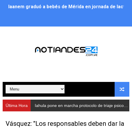
Iaanem graduó a bebés de Mérida en jornada de lactan
Iahula pone en marcha protocolo de triaje psicosocial 
Arranca en Rivas Dávila el Plan de Renovación de Voce
Alcalde Nelson Álvarez llevó jornada recreativa a la pa
CorpoMérida continúa con ciclos de formación
Fundacite culmina primera etapa de su Plan Vacacional
Nevado Gas optimiza servicio residencial en la Urbani
Balance semestral impulsa inclusión y atención a pers
Última Hora
Iahula pone en marcha protocolo de triaje psicosocial para atender a rescatistas
Plan Vacacional Comunitario “Ríe 2026” recorre las pa
Vásquez: "Los responsables deben dar la
Alcaldía del Municipio Libertador realizó una jornada s