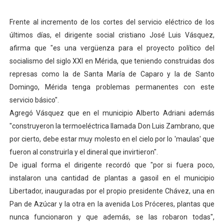
Dictan MasterClass en el marco del Encuentro LAGO Ve
Frente al incremento de los cortes del servicio eléctrico de los
Campo Elías avanza con plan de asfaltado
últimos días, el dirigente social cristiano José Luis Vásquez,
afirma que "es una vergüenza para el proyecto político del
Encuentro estadal fortalece la coordinación de polític
socialismo del siglo XXI en Mérida, que teniendo construidas dos
represas como la de Santa María de Caparo y la de Santo
Gobernador Arnaldo Sánchez apadrina a más de 993 nu
Domingo, Mérida tenga problemas permanentes con este
servicio básico".
Plan Quirúrgico Regional llega a Pueblo Llano con la ac
Agregó Vásquez que en el municipio Alberto Adriani además
"construyeron la termoeléctrica llamada Don Luis Zambrano, que
por cierto, debe estar muy molesto en el cielo por lo 'maulas' que
fueron al construirla y el dineral que invirtieron".
De igual forma el dirigente recordó que "por si fuera poco,
instalaron una cantidad de plantas a gasoil en el municipio
Libertador, inauguradas por el propio presidente Chávez, una en
Pan de Azúcar y la otra en la avenida Los Próceres, plantas que
nunca funcionaron y que además, se las robaron todas",