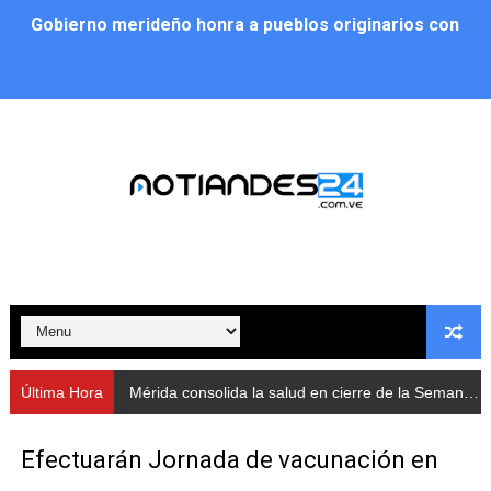
Gobierno merideño honra a pueblos originarios con en
Mérida consolida la salud en cierre de la Semana de la
Mérida realza el deporte con el Campeonato de Duatló
Jornada social benefició a 250 familias en Los Guarima
Gobernador Arnaldo Sánchez promueve ahorro energé
Plan Vacacional Renace Venezuela 2026 lleva activida
Plan de alumbrado público sustituye progresivamente m
Cuerpos de Seguridad activaron operativos nocturnos p
Última Hora
Mérida consolida la salud en cierre de la Semana de la Lactancia Materna
​Gobierno Bolivariano avanza en la instalación de nuev
Efectuarán Jornada de vacunación en
Gobernación de Mérida despliega plan de atención integ