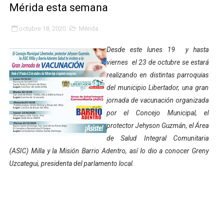
Mérida esta semana
Alcaldía de Libertador impulsa el Plan Ofensiva Comuna
octubre 18, 2020
Mérida
Cidata y el Observatorio Astronómico Nacional de Bras
Desde este lunes 19 y hasta
Concejo Municipal de Zea celebra distinción de "Muni
viernes el 23 de octubre se estará
realizando en distintas parroquias
CIEPROL-ULA distingue al municipio Zea como "Munici
del municipio Libertador, una gran
Plan Quirúrgico Regional llega a Pueblo Llano con la ac
jornada de vacunación organizada
por el Concejo Municipal, el
Iaanem graduó a bebés de Mérida en jornada de lactan
protector Jehyson Guzmán, el Área
de Salud Integral Comunitaria
Iahula pone en marcha protocolo de triaje psicosocial 
(ASIC) Milla y la Misión Barrio Adentro, así lo dio a conocer Greny
Uzcategui, presidenta del parlamento local.
Arranca en Rivas Dávila el Plan de Renovación de Voce
Alcalde Nelson Álvarez llevó jornada recreativa a la pa
CorpoMérida continúa con ciclos de formación