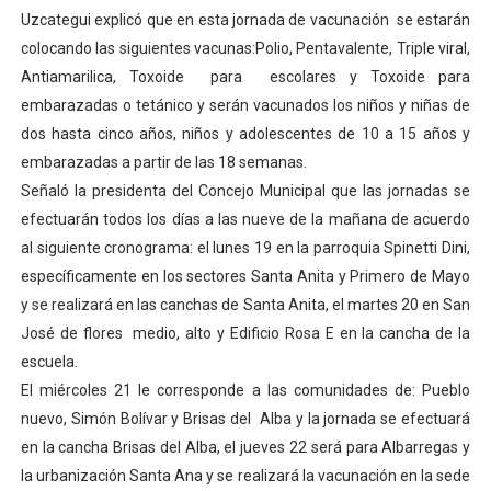
Uzcategui explicó que en esta jornada de vacunación se estarán
Fundacite culmina primera etapa de su Plan Vacacional
colocando las siguientes vacunas:Polio, Pentavalente, Triple viral,
Nevado Gas optimiza servicio residencial en la Urbani
Antiamarilica, Toxoide para escolares y Toxoide para
embarazadas o tetánico y serán vacunados los niños y niñas de
Balance semestral impulsa inclusión y atención a pers
dos hasta cinco años, niños y adolescentes de 10 a 15 años y
embarazadas a partir de las 18 semanas.
Plan Vacacional Comunitario “Ríe 2026” recorre las pa
Señaló la presidenta del Concejo Municipal que las jornadas se
efectuarán todos los días a las nueve de la mañana de acuerdo
Poder Popular en Mérida inauguró comedores escolare
al siguiente cronograma: el lunes 19 en la parroquia Spinetti Dini,
específicamente en los sectores Santa Anita y Primero de Mayo
y se realizará en las canchas de Santa Anita, el martes 20 en San
José de flores medio, alto y Edificio Rosa E en la cancha de la
escuela.
El miércoles 21 le corresponde a las comunidades de: Pueblo
nuevo, Simón Bolívar y Brisas del Alba y la jornada se efectuará
en la cancha Brisas del Alba, el jueves 22 será para Albarregas y
la urbanización Santa Ana y se realizará la vacunación en la sede