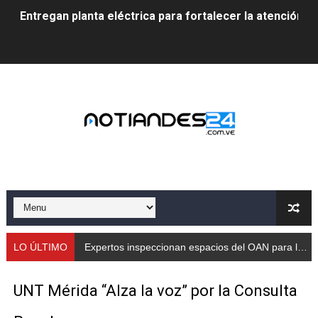
Entregan planta eléctrica para fortalecer la atención sa
Expertos inspeccionan espacios del OAN para la instal
Dictan MasterClass en el marco del Encuentro LAGO Ve
Campo Elías avanza con plan de asfaltado
Encuentro estadal fortalece la coordinación de polític
Gobernador Arnaldo Sánchez apadrina a más de 993 nu
Venezuela instala su primer detector de astropartícula
Consolidan planificación técnica en el Complejo Educat
LO ÚLTIMO
Expertos inspeccionan espacios del OAN para la instalación del detector Cherenkov de agua
Mérida fortalece su reserva deportiva de cara a comp
UNT Mérida “Alza la voz” por la Consulta
Gobernación de Mérida instalará mesa de trabajo con 