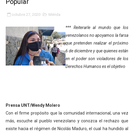
Popular
Niños merideños potencian su talento en plan vacaciona
octubre 27, 2020
Mérida
Fundecem ofrece taller de bordado en punto de cruz
*** Reiterarle al mundo que los
Gobierno bolivariano avanza en la transformación del h
venezolanos no apoyamos la farsa
que pretenden realizar el próximo
Niños merideños aprenden sobre gaita de tambora co
6 de diciembre y que quienes están
en el poder son violadores de los
Hospital universitario muestra sus avances en visita de
Derechos Humanos es el objetivo
Instituto Nacional de Nutrición celebra Semana Interna
Gobernación de Mérida fortalece el desarrollo product
Corposalud inició talleres para aspirantes al curso de
Prensa UNT/Wendy Molero
Con el firme propósito que la comunidad internacional, una vez
Fortalecen formación académica de médicos en proces
más, escuche al pueblo venezolano y conozca el rechazo que
Fortaleciendo la economía comunal en El Vigía con mi
existe hacia el régimen de Nicolás Maduro, el cual ha hundido al