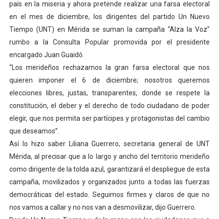
país en la miseria y ahora pretende realizar una farsa electoral
Campo Elías consolida plan de bacheo en el sector La 
en el mes de diciembre, los dirigentes del partido Un Nuevo
Tiempo (UNT) en Mérida se suman la campaña “Alza la Voz”
Fundecem inició con éxito el taller vacacional de origa
rumbo a la Consulta Popular promovida por el presidente
encargado Juan Guaidó.
El Lactario del Iahula celebra la Semana Mundial de la 
“Los merideños rechazamos la gran farsa electoral que nos
Plan Vacacional "Venezuela Ríe 2026" brinda recreación 
quieren imponer el 6 de diciembre; nosotros queremos
elecciones libres, justas, transparentes, donde se respete la
Inicia el plan vacacional Venezuela Renace en el sector
constitución, el deber y el derecho de todo ciudadano de poder
elegir, que nos permita ser partícipes y protagonistas del cambio
que deseamos”.
Así lo hizo saber Liliana Guerrero, secretaria general de UNT
Mérida, al precisar que a lo largo y ancho del territorio merideño
como dirigente de la tolda azul, garantizará el despliegue de esta
campaña, movilizados y organizados junto a todas las fuerzas
democráticas del estado. Seguimos firmes y claros de que no
nos vamos a callar y no nos van a desmovilizar, dijo Guerrero.