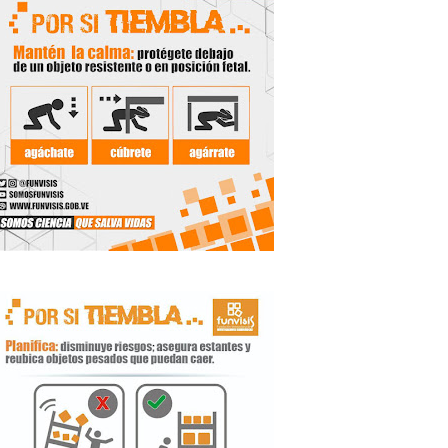
 Libertador
rnada vacacional
ritorial
e agua