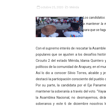
Niños merideños aprenden
octubre 25, 2020
Mérida
Hospital universitario mues
Los candidatos I
a mantener la m
Instituto Nacional de Nutri
para que se haga
Gobernación de Mérida fort
Corposalud inició talleres 
Con el supremo interés de rescatar la Asamblea
populares que se ajusten a los desafíos histór
Fortalecen formación acad
Circuito 2 del estado Mérida, Idania Quintero
políticos de la comunidad de Arapuey, en el mun
Fortaleciendo la economía
Así lo dio a conocer Silvio Torres, alcalde y j
destacó la participación consciente del pueblo
Campo Elías consolida plan
Por su parte, la candidata por el Eje Panamer
Fundecem inició con éxito e
mantener la soberanía a través del voto. “Vay
la Asamblea Nacional, no desmayemos, dirán
El Lactario del Iahula cele
soberanos y este 6 de diciembre nosotros 