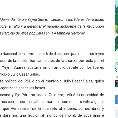
 sobre gaita de tambora con Fundecem
tra sus avances en visita del Consejo Legislativo
dania Quintero y Yeymi Suárez, llamaron a los líderes de Arapuey,
oral en alto y a defender el modelo incluyente de la Revolución
ción celebra Semana Internacional de la Lactancia Materna
 ejercicio de leyes populares en la Asamblea Nacional
alece el desarrollo productivo en Rangel
para aspirantes al curso de Emergencia Prehospitalaria
 Nacional, con el voto este 6 de diciembre para construir leyes
icos de la nación, los candidatos de la alianza perfecta por el
émica de médicos en proceso de ruralidad
 y Yeymi Suárez, sostuvieron un amplio debate con los líderes
icipio Julio César Salas.
 comunal en El Vigía con microcréditos a emprendedores y
efe político del PSUV, en el municipio Julio César Salas, quien
 organizado desde las bases.
 de bacheo en el sector La Montañita
icano y Eje Páramo, Idania Quintero, refirió la necesidad de
l taller vacacional de origami
amos con la moral en alto camaradas, con nuestro voto a ganar
 que Venezuela fue la que retó al imperio, somos libres y
bra la Semana Mundial de la Lactancia Materna
le daremos una lección al mundo de moral, de soberanía e