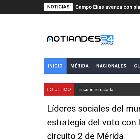
NOTICIAS
Campo Elías avanza con pla
Encuentro estadal fortalece
Gobernador Arnaldo Sánche
Venezuela instala su prime
Consolidan planificación t
INICIO
MÉRIDA
NACIONALES
C
Mérida fortalece su reserv
LO ÚLTIMO
Encuentro estadal fortalece la 
Gobernación de Mérida inst
Niños merideños potencian 
Líderes sociales del mun
Fundecem ofrece taller de
estrategia del voto con
Gobierno bolivariano avanz
circuito 2 de Mérida