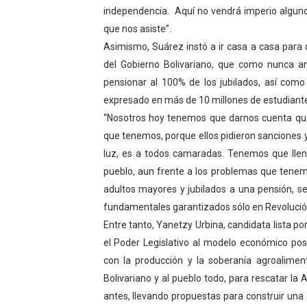
independencia. Aquí no vendrá imperio alguno 
Plan Vacacional "Venezuela 
que nos asiste”.
Asimismo, Suárez instó a ir casa a casa para d
Iniciación al yoga reúne a
del Gobierno Bolivariano, que como nunca an
Mincomunas impulsa el auto
pensionar al 100% de los jubilados, así como 
expresado en más de 10 millones de estudiant
Expertos inspeccionan espa
“Nosotros hoy tenemos que darnos cuenta qu
que tenemos, porque ellos pidieron sanciones y
Dictan MasterClass en el 
luz, es a todos camaradas. Tenemos que llen
pueblo, aun frente a los problemas que tenemo
adultos mayores y jubilados a una pensión, se
fundamentales garantizados sólo en Revolución
Entre tanto, Yanetzy Urbina, candidata lista p
el Poder Legislativo al modelo económico po
con la producción y la soberanía agroaliment
Bolivariano y al pueblo todo, para rescatar l
antes, llevando propuestas para construir un