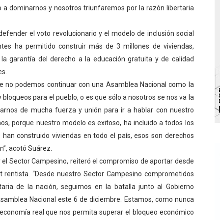
a dominarnos y nosotros triunfaremos por la razón libertaria
Ríe 2026" brinda recreación y cultura a niños del municipio
efender el voto revolucionario y el modelo de inclusión social
 diversos clubes deportivos de Zea en una enriquecedora jo
tes ha permitido construir más de 3 millones de viviendas,
gobierno en Mérida con plan de actualización y atención ter
la garantía del derecho a la educación gratuita y de calidad
es.
cios del OAN para la instalación del detector Cherenkov d
e no podemos continuar con una Asamblea Nacional como la
 bloqueos para el pueblo, o es que sólo a nosotros se nos va la
marco del Encuentro LAGO Venezuela, edición Mérida
arnos de mucha fuerza y unión para ir a hablar con nuestro
s, porque nuestro modelo es exitoso, ha incluido a todos los
 han construido viviendas en todo el país, esos son derechos
”, acotó Suárez.
or el Sector Campesino, reiteró el compromiso de aportar desde
st rentista. “Desde nuestro Sector Campesino comprometidos
aria de la nación, seguimos en la batalla junto al Gobierno
a Asamblea Nacional este 6 de diciembre. Estamos, como nunca
a economía real que nos permita superar el bloqueo económico