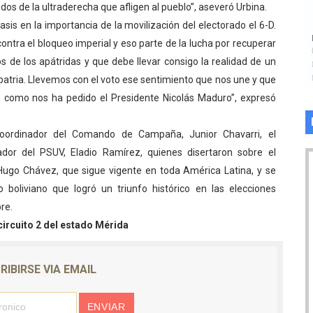
ados de la ultraderecha que afligen al pueblo”, aseveró Urbina.
nfasis en la importancia de la movilización del electorado el 6-D.
ontra el bloqueo imperial y eso parte de la lucha por recuperar
de los apátridas y que debe llevar consigo la realidad de un
patria. Llevemos con el voto ese sentimiento que nos une y que
ón como nos ha pedido el Presidente Nicolás Maduro”, expresó
oordinador del Comando de Campaña, Junior Chavarri, el
ador del PSUV, Eladio Ramírez, quienes disertaron sobre el
Hugo Chávez, que sigue vigente en toda América Latina, y se
 boliviano que logró un triunfo histórico en las elecciones
re.
rcuito 2 del estado Mérida
RIBIRSE VIA EMAIL