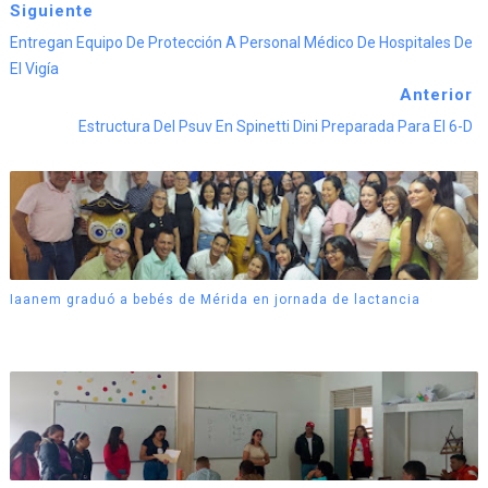
Siguiente
Entregan Equipo De Protección A Personal Médico De Hospitales De
El Vigía
Anterior
Estructura Del Psuv En Spinetti Dini Preparada Para El 6-D
Iaanem graduó a bebés de Mérida en jornada de lactancia