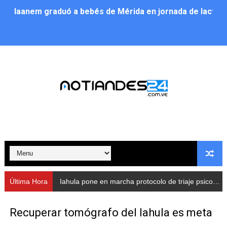
Iaanem graduó a bebés de Mérida en jornada de lactan
Iahula pone en marcha protocolo de triaje psicosocial 
Arranca en Rivas Dávila el Plan de Renovación de Voce
Alcalde Nelson Álvarez llevó jornada recreativa a la pa
CorpoMérida continúa con ciclos de formación
Fundacite culmina primera etapa de su Plan Vacacional
Nevado Gas optimiza servicio residencial en la Urbani
Balance semestral impulsa inclusión y atención a pers
Última Hora
Iahula pone en marcha protocolo de triaje psicosocial para atender a rescatistas
Plan Vacacional Comunitario “Ríe 2026” recorre las pa
Recuperar tomógrafo del Iahula es meta
Alcaldía del Municipio Libertador realizó una jornada s