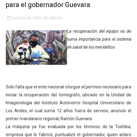
para el gobernador Guevara
Fundacite Mérida dicta taller gratuito de electrónica b
octubre 05, 2020
Mérida
INN-Mérida celebró el Lacto grado para promover el ini
La recuperación del equipo es de
Impulsan plan estratégico de seguridad ciudadana 2027
suma importancia para el sistema
de salud de los merideños
Mérida impulsa desarrollo económico con taller de ma
Fomficc consolida alianzas e impulsa la economía com
Niños de Estudiantes de Mérida sembraron 110 árboles
Solo falta que el ente nacional otorgue el permiso necesario para
Corposalud y Secretaría Social fortalecen la atención e
iniciar la recuperación del tomógrafo, ubicado en la Unidad de
Imagenología del Instituto Autónomo Hospital Universitario de
Inicia el plan vacacional Venezuela Renace en el sector
Los Andes, el cual suma 12 años fuera de servicio, anunció el
Entregan planta eléctrica para fortalecer la atención sa
primer mandatario regional, Ramón Guevara.
La máquina ya fue evaluada por los técnicos de la Toshiba,
Expertos inspeccionan espacios del OAN para la instal
empresa que le fabricó, puntualizó el gobernador, quien aclaró