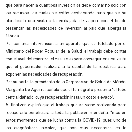
que para hacer la cuantiosa inversión se debe contar no solo con
Dictan MasterClass en el marco del Encuentro LAGO Ve
los recursos, los cuales se están gestionando, sino que se ha
Campo Elías avanza con plan de asfaltado
planificado una visita a la embajada de Japón, con el fin de
presentar las necesidades de inversión al país que alberga la
Encuentro estadal fortalece la coordinación de polític
fábrica.
Por ser una intervención a un aparato que es tutelado por el
Gobernador Arnaldo Sánchez apadrina a más de 993 nu
Ministerio del Poder Popular de la Salud, el trabajo debe contar
con el aval del ministro, el cual se espera conseguir en una visita
Plan Quirúrgico Regional llega a Pueblo Llano con la ac
que el gobernador realizará a la capital de la república para
exponer las necesidades de recuperación.
Por su parte, la presidenta de la Corporación de Salud de Mérida,
Margarita De Aguirre, señaló que el tomógrafo presenta “el tubo
central dañado, cuya recuperación insta un costo elevado”.
Al finalizar, explicó que el trabajo que se viene realizando para
recuperarlo beneficiará a toda la población merideña, “más en
estos momentos que se lucha contra la COVID-19, pues uno de
los diagnósticos iniciales, que son muy necesarios, es la