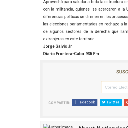
Aprovechó para saludar a toda la estructura or
El Lactario del Iahula cele
con la militancia, quienes se acercaron a la 
Plan Vacacional "Venezuela 
diferencias políticas se dirimen en los proceso
las elecciones parlamentarias en rechazo a la
Iniciación al yoga reúne a
de algunos sectores de la derecha que llama
extranjeras en este territorio.
Mincomunas impulsa el auto
Jorge Galvis Jr
Expertos inspeccionan espa
Diario Frontera-Calor 935 Fm
Dictan MasterClass en el 
SUSC
Facebook
Twitter
COMPARTIR: