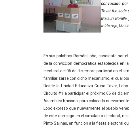
Gobierno bolivariano avanz
convocado por e
Tovar fue sede 
Niños merideños aprenden
Maisuri Bonilla
tolda roja, Mezi
Hospital universitario mues
Instituto Nacional de Nutri
Gobernación de Mérida fort
En sus palabras Ramón Lobo, candidato por el 
de la convicción democrática establecida en l
Corposalud inició talleres 
electoral del 06 de diciembre participó en el si
familiarizarse con dicho mecanismo, el cual obse
Fortalecen formación acad
Desde la Unidad Educativa Grupo Tovar, Lobo 
Fortaleciendo la economía
Circuito #1 a participar el próximo 06 de dicie
Asamblea Nacional para colocarla nuevamente a
Campo Elías consolida plan
Lobo expresó que nuevamente el pueblo venez
de este domingo en el simulacro electoral, no
Fundecem inició con éxito e
Pinto Salinas, en función a la fiesta electoral 