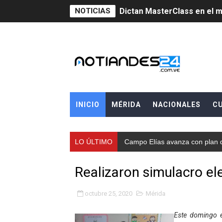
Dictan MasterClass en el 
NOTICIAS
Campo Elías avanza con pla
Encuentro estadal fortalece
Gobernador Arnaldo Sánche
Venezuela instala su prime
INICIO
MÉRIDA
NACIONALES
C
Consolidan planificación t
Mérida fortalece su reserv
LO ÚLTIMO
Campo Elías avanza con plan d
Gobernación de Mérida inst
Realizaron simulacro ele
Niños merideños potencian 
octubre 25, 2020
Mérida
Fundecem ofrece taller de
Este domingo e