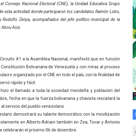
a en la transformación del hospital Sor Juana Inés
l Consejo Nacional Electoral (CNE), la Unidad Educativa Grupo
de esta actividad donde participaron los candidatos Ramón Lobo,
 sobre gaita de tambora con Fundecem
 y Rodolfo Zerpa, acompañados del jefe político municipal de la
n Abou Assi.
tra sus avances en visita del Consejo Legislativo
ción celebra Semana Internacional de la Lactancia Materna
alece el desarrollo productivo en Rangel
Circuito #1 a la Asamblea Nacional, manifestó que en función
a Constitución Bolivariana de Venezuela y con miras al proceso
para aspirantes al curso de Emergencia Prehospitalaria
mulacro organizado por el CNE en todo el país, con la finalidad de
rvó rápido y fácil.
émica de médicos en proceso de ruralidad
hizo el llamado a toda la sociedad merideña y población del
 comunal en El Vigía con microcréditos a emprendedores y
mbre, fecha en que la fuerza bolivariana y chavista rescatará la
l servicio del pueblo venezolano.
 de bacheo en el sector La Montañita
olano demostrará su talante democrático con la movilización
 solamente en Alberto Adriani también en Zea, Tovar y Antonio
l taller vacacional de origami
que celebrarán el próximo 06 de diciembre.