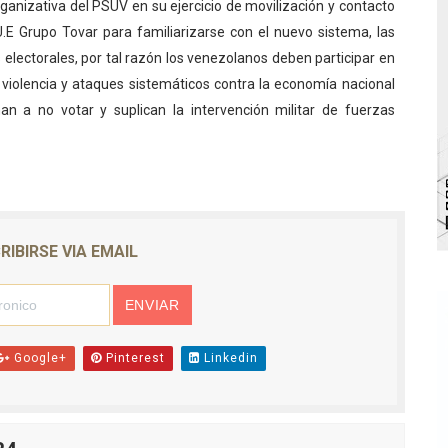
ganizativa del PSUV en su ejercicio de movilización y contacto
bra la Semana Mundial de la Lactancia Materna
U.E Grupo Tovar para familiarizarse con el nuevo sistema, las
Ríe 2026" brinda recreación y cultura a niños del municipio
s electorales, por tal razón los venezolanos deben participar en
 violencia y ataques sistemáticos contra la economía nacional
 diversos clubes deportivos de Zea en una enriquecedora jo
n a no votar y suplican la intervención militar de fuerzas
gobierno en Mérida con plan de actualización y atención ter
cios del OAN para la instalación del detector Cherenkov d
marco del Encuentro LAGO Venezuela, edición Mérida
RIBIRSE VIA EMAIL
Google+
Pinterest
Linkedin