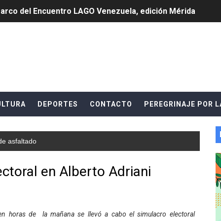
marco del Encuentro LAGO Venezuela, edición Mérida
n de asfaltado
 la coordinación de políticas sociales en Mérida
z apadrina a más de 993 nuevos bachilleres de Mérida
r detector de astropartículas en los Andes
ULTURA
DEPORTES
CONTACTO
PEREGRINAJE POR L
écnica en el Complejo Educativo de Talento Deportivo
a deportiva de cara a competencias nacionales
e asfaltado
alará mesa de trabajo con educadores jubilados
ctoral en Alberto Adriani
su talento en plan vacacional integral
 bordado en punto de cruz
n horas de la mañana se llevó a cabo el simulacro electoral