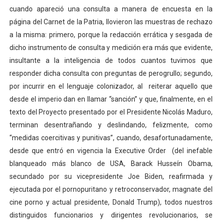
cuando apareció una consulta a manera de encuesta en la
Dictan MasterClass en el marco del Encuentro LAGO Ve
página del Carnet de la Patria, llovieron las muestras de rechazo
Campo Elías avanza con plan de asfaltado
a la misma: primero, porque la redacción errática y sesgada de
dicho instrumento de consulta y medición era más que evidente,
Encuentro estadal fortalece la coordinación de polític
insultante a la inteligencia de todos cuantos tuvimos que
responder dicha consulta con preguntas de perogrullo; segundo,
Gobernador Arnaldo Sánchez apadrina a más de 993 nu
por incurrir en el lenguaje colonizador, al reiterar aquello que
desde el imperio dan en llamar “sanción” y que, finalmente, en el
Plan Quirúrgico Regional llega a Pueblo Llano con la ac
texto del Proyecto presentado por el Presidente Nicolás Maduro,
terminan desentrañando y deslindando, felizmente, como
“medidas coercitivas y punitivas”, cuando, desafortunadamente,
desde que entró en vigencia la Executive Order (del inefable
blanqueado más blanco de USA, Barack Husseín Obama,
secundado por su vicepresidente Joe Biden, reafirmada y
ejecutada por el pornopuritano y retroconservador, magnate del
cine porno y actual presidente, Donald Trump), todos nuestros
distinguidos funcionarios y dirigentes revolucionarios, se