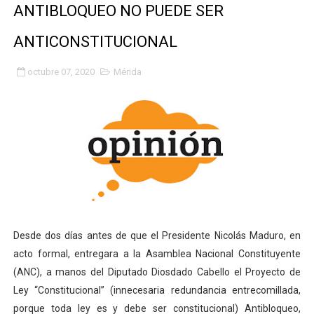
ANTIBLOQUEO NO PUEDE SER
Fundacite Mérida dicta taller gratuito de electrónica b
ANTICONSTITUCIONAL
INN-Mérida celebró el Lacto grado para promover el ini
octubre 07, 2020
Mérida
Impulsan plan estratégico de seguridad ciudadana 2027
Mérida impulsa desarrollo económico con taller de ma
Fomficc consolida alianzas e impulsa la economía com
Niños de Estudiantes de Mérida sembraron 110 árboles
Corposalud y Secretaría Social fortalecen la atención e
Desde dos días antes de que el Presidente Nicolás Maduro, en
Inicia el plan vacacional Venezuela Renace en el sector
acto formal, entregara a la Asamblea Nacional Constituyente
Entregan planta eléctrica para fortalecer la atención sa
(ANC), a manos del Diputado Diosdado Cabello el Proyecto de
Ley “Constitucional” (innecesaria redundancia entrecomillada,
Expertos inspeccionan espacios del OAN para la instal
porque toda ley es y debe ser constitucional) Antibloqueo,