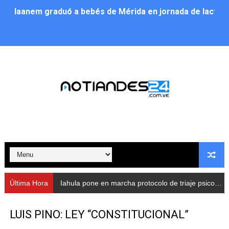
Iaanem graduó a bebés de Mérida en jornada de lactan
Iahula pone en marcha protocolo de triaje psicosocial 
Arranca en Rivas Dávila el Plan de Renovación de Voce
Alcalde Nelson Álvarez llevó jornada recreativa a la pa
CorpoMérida continúa con ciclos de formación
Fundacite culmina primera etapa de su Plan Vacacional
Nevado Gas optimiza servicio residencial en la Urbani
Balance semestral impulsa inclusión y atención a pers
Última Hora
Iahula pone en marcha protocolo de triaje psicosocial para atender a rescatistas
Plan Vacacional Comunitario “Ríe 2026” recorre las pa
LUIS PINO: LEY “CONSTITUCIONAL”
Alcaldía del Municipio Libertador realizó una jornada s