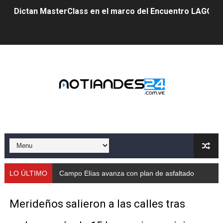
Dictan MasterClass en el marco del Encuentro LAGO Ve
Campo Elías avanza con plan de asfaltado
Encuentro estadal fortalece la coordinación de polític
Gobernador Arnaldo Sánchez apadrina a más de 993 nu
Venezuela instala su primer detector de astropartícula
Consolidan planificación técnica en el Complejo Educat
Mérida fortalece su reserva deportiva de cara a comp
Gobernación de Mérida instalará mesa de trabajo con 
LO ÚLTIMO
Campo Elías avanza con plan de asfaltado
Niños merideños potencian su talento en plan vacaciona
Merideños salieron a las calles tras
Fundecem ofrece taller de bordado en punto de cruz