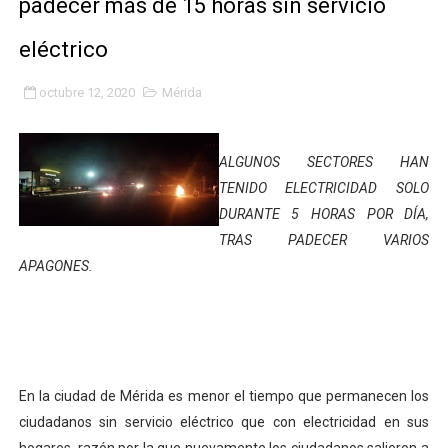
padecer más de 15 horas sin servicio
Gobierno bolivariano avanza en la transformación del h
eléctrico
Niños merideños aprenden sobre gaita de tambora co
octubre 12, 2020
Mérida
Hospital universitario muestra sus avances en visita de
Instituto Nacional de Nutrición celebra Semana Interna
ALGUNOS SECTORES HAN
TENIDO ELECTRICIDAD SOLO
Gobernación de Mérida fortalece el desarrollo product
DURANTE 5 HORAS POR DÍA,
TRAS PADECER VARIOS
Corposalud inició talleres para aspirantes al curso de
APAGONES.
Fortalecen formación académica de médicos en proces
Fortaleciendo la economía comunal en El Vigía con mi
Campo Elías consolida plan de bacheo en el sector La 
En la ciudad de Mérida es menor el tiempo que permanecen los
ciudadanos sin servicio eléctrico que con electricidad en sus
Fundecem inició con éxito el taller vacacional de origa