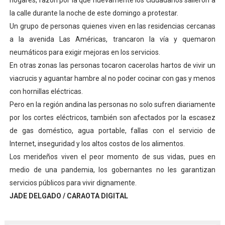
hogares, razón por la que nuevamente los ciudadanos salieron a
El Lactario del Iahula celebra la Semana Mundial de la 
la calle durante la noche de este domingo a protestar.
Un grupo de personas quienes viven en las residencias cercanas
Plan Vacacional "Venezuela Ríe 2026" brinda recreación 
a la avenida Las Américas, trancaron la vía y quemaron
neumáticos para exigir mejoras en los servicios.
Iniciación al yoga reúne a diversos clubes deportivos 
En otras zonas las personas tocaron cacerolas hartos de vivir un
viacrucis y aguantar hambre al no poder cocinar con gas y menos
Mincomunas impulsa el autogobierno en Mérida con plan 
con hornillas eléctricas.
Expertos inspeccionan espacios del OAN para la instal
Pero en la región andina las personas no solo sufren diariamente
por los cortes eléctricos, también son afectados por la escasez
de gas doméstico, agua portable, fallas con el servicio de
Internet, inseguridad y los altos costos de los alimentos.
Los merideños viven el peor momento de sus vidas, pues en
medio de una pandemia, los gobernantes no les garantizan
servicios públicos para vivir dignamente.
JADE DELGADO / CARAOTA DIGITAL