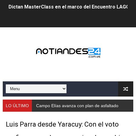
Dictan MasterClass en el marco del Encuentro LAGO Ve
Campo Elías avanza con plan de asfaltado
Encuentro estadal fortalece la coordinación de polític
Gobernador Arnaldo Sánchez apadrina a más de 993 nu
Venezuela instala su primer detector de astropartícula
Consolidan planificación técnica en el Complejo Educat
Mérida fortalece su reserva deportiva de cara a comp
Gobernación de Mérida instalará mesa de trabajo con 
LO ÚLTIMO
Campo Elías avanza con plan de asfaltado
Niños merideños potencian su talento en plan vacaciona
Luis Parra desde Yaracuy: Con el voto
Fundecem ofrece taller de bordado en punto de cruz