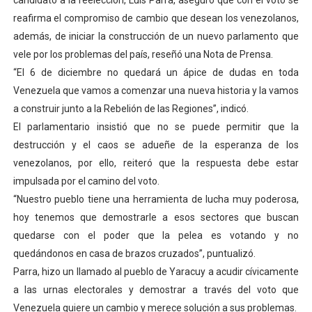
candidato a la reelección, Luis Parra, aseguró que con el voto se
El Lactario del Iahula celebra la Semana Mundial de la 
reafirma el compromiso de cambio que desean los venezolanos,
además, de iniciar la construcción de un nuevo parlamento que
Plan Vacacional "Venezuela Ríe 2026" brinda recreación 
vele por los problemas del país, reseñó una Nota de Prensa.
“El 6 de diciembre no quedará un ápice de dudas en toda
Iniciación al yoga reúne a diversos clubes deportivos 
Venezuela que vamos a comenzar una nueva historia y la vamos
a construir junto a la Rebelión de las Regiones”, indicó.
Mincomunas impulsa el autogobierno en Mérida con plan 
El parlamentario insistió que no se puede permitir que la
Expertos inspeccionan espacios del OAN para la instal
destrucción y el caos se adueñe de la esperanza de los
venezolanos, por ello, reiteró que la respuesta debe estar
impulsada por el camino del voto.
“Nuestro pueblo tiene una herramienta de lucha muy poderosa,
hoy tenemos que demostrarle a esos sectores que buscan
quedarse con el poder que la pelea es votando y no
quedándonos en casa de brazos cruzados”, puntualizó.
Parra, hizo un llamado al pueblo de Yaracuy a acudir cívicamente
a las urnas electorales y demostrar a través del voto que
Venezuela quiere un cambio y merece solución a sus problemas.