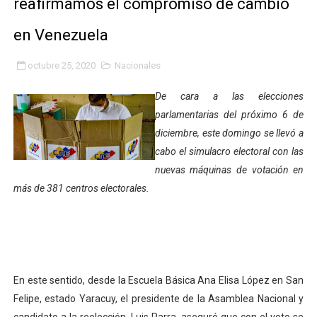
reafirmamos el compromiso de cambio
Gobierno bolivariano avanza en la transformación del h
en Venezuela
Niños merideños aprenden sobre gaita de tambora co
octubre 25, 2020
Nacionales
Hospital universitario muestra sus avances en visita de
De cara a las elecciones
Instituto Nacional de Nutrición celebra Semana Interna
parlamentarias del próximo 6 de
diciembre, este domingo se llevó a
Gobernación de Mérida fortalece el desarrollo product
cabo el simulacro electoral con las
nuevas máquinas de votación en
Corposalud inició talleres para aspirantes al curso de
más de 381 centros electorales.
Fortalecen formación académica de médicos en proces
Fortaleciendo la economía comunal en El Vigía con mi
Campo Elías consolida plan de bacheo en el sector La 
En este sentido, desde la Escuela Básica Ana Elisa López en San
Felipe, estado Yaracuy, el presidente de la Asamblea Nacional y
Fundecem inició con éxito el taller vacacional de origa